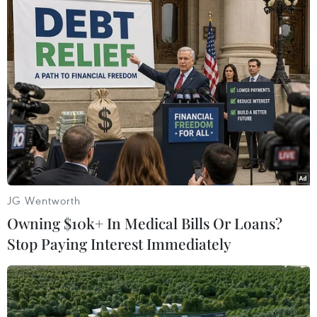
#Tổ chức Y tế Thế giới
#Phòng chống dịch
#Làn sóng
#COVID-19
#SARS-CoV-2
#Biến thể
#Vắcxin
Theo dõi VietnamPlus
JG Wentworth
Owning $10k+ In Medical Bills Or Loans?
Stop Paying Interest Immediately
TIN LIÊN QUAN