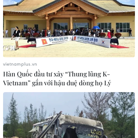
Mỹ thu hồi gần 1,6 triệu quả trứng do
nguy cơ nhiễm khuẩn Salmonella
24/07/2026 05:34
vietnamplus.vn
Venezuela ghi nhận 3 ca tử vong do
Hàn Quốc đầu tư xây “Thung lũng K-
virus Hanta
Vietnam” gắn với hậu duệ dòng họ Lý
22/07/2026 06:57
Sản phụ ở Australia sinh 4 bé gái
cùng trứng theo cách hoàn toàn tự
nhiên