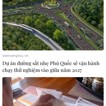
vietnamplus.vn
Dự án đường sắt nhẹ Phú Quốc sẽ vận hành
chạy thử nghiệm vào giữa năm 2027
Algeria sắp khởi động chiến dịch tiêm
vắcxin ngừa COVID-19
21/12/2020 00:16
Hiện, Algeria đứng thứ 6 trong số 10 quốc gia châu Phi