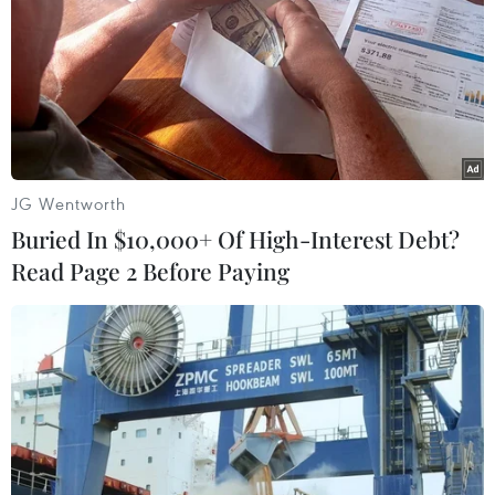
có số ca mắc COVID-19 cao nhất châu lục này, sau
Nam Phi, Maroc, Ai Cập, Ethiopia và Tunisia.
JG Wentworth
Buried In $10,000+ Of High-Interest Debt?
Read Page 2 Before Paying
COVID-19: Hơn 186.000 người Nga tử
vong, Nam Phi tái phong tỏa cả nước