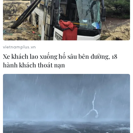
22/07/2026 06:38
Thành phố Hồ Chí Minh: 5 người tử
vong vì bệnh dại trong 6 tháng đầu
năm
20/07/2026 05:41
vietnamplus.vn
Xe khách lao xuống hố sâu bên đường, 18
Vụ ngạt khí tại trang trại heo
hành khách thoát nạn
ở Thanh Hóa: 5 người tử vong, nhiều
nạn nhân cấp cứu
20/07/2026 04:17
Israel mở rộng vai trò "bác sỹ hề" sau
xung đột, hỗ trợ phục hồi tâm lý
19/07/2026 07:17