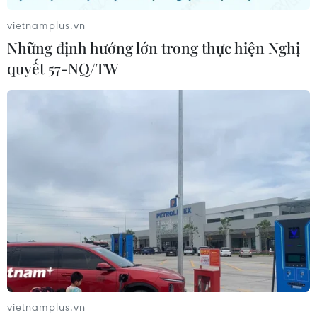
vietnamplus.vn
Những định hướng lớn trong thực hiện Nghị
quyết 57-NQ/TW
Dịch COVID-19: Tunisia ra thông báo
phong tỏa toàn quốc
13/01/2021 06:57
Cùng với lệnh giới nghiêm từ 16 giờ chiều hôm trước
đến 6 giờ sáng hôm sau, Tunisia quyết định áp dụng
phong tỏa trên quy mô toàn quốc trong thời gian bốn
ngày, từ ngày 14-17/1.
vietnamplus.vn