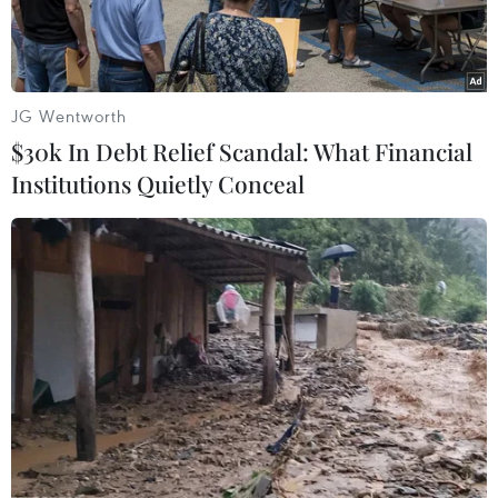
JG Wentworth
$30k In Debt Relief Scandal: What Financial
Institutions Quietly Conceal
Xét nghiệm cho người dân tại Nairobi, Kenya. (Ảnh:
THX/TTXVN)
Ngày 14/1, Tổ chức Y tế Thế giới (WHO) cảnh
báo các nước châu Phi cần tiếp tục đẩy mạnh
các biện pháp phòng chống dịch viêm đường hô