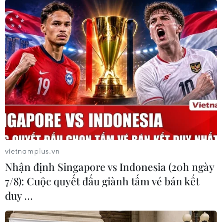
Ngoài ra, AU cũng thông báo kế hoạch tạo điều
kiện cho những nước không có đủ khả năng tài
chính trong việc tiếp cận vắcxin.
Theo đó, các
nước nghèo có thể mua vắcxin trả góp trong
vòng 5 năm thông qua dịch vụ tài chính của
Ngân hàng Xuất-Nhập khẩu châu Phi
(Afreximbank)./.
(TTXVN/Vietnam+)
vietnamplus.vn
Nhận định Singapore vs Indonesia (20h ngày
7/8): Cuộc quyết đấu giành tấm vé bán kết
duy …