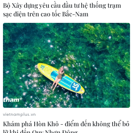
Bộ Xây dựng yêu cầu đầu tư hệ thống trạm
sạc điện trên cao tốc Bắc-Nam
vietnamplus.vn
Khám phá Hòn Khô - điểm đến không thể bỏ
lỡ khi đến Quy Nhơn Đông