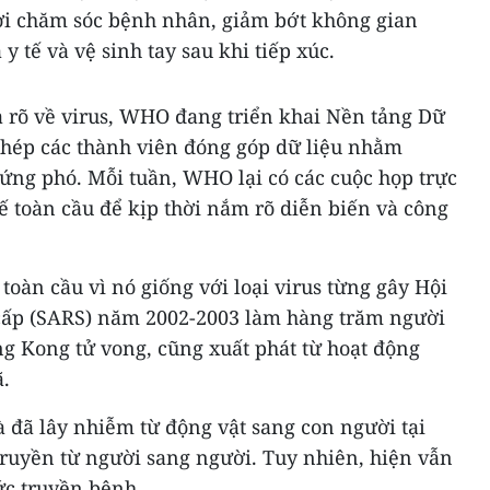
ời chăm sóc bệnh nhân, giảm bớt không gian
y tế và vệ sinh tay sau khi tiếp xúc.
a rõ về virus, WHO đang triển khai Nền tảng Dữ
 phép các thành viên đóng góp dữ liệu nhằm
ứng phó. Mỗi tuần, WHO lại có các cuộc họp trực
tế toàn cầu để kịp thời nắm rõ diễn biến và công
toàn cầu vì nó giống với loại virus từng gây Hội
ấp (SARS) năm 2002-2003 làm hàng trăm người
ng Kong tử vong, cũng xuất phát từ hoạt động
.
 đã lây nhiễm từ động vật sang con người tại
truyền từ người sang người. Tuy nhiên, hiện vẫn
ức truyền bệnh.