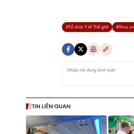
#Tổ chức Y tế Thế giới
#Virus c
TIN LIÊN QUAN