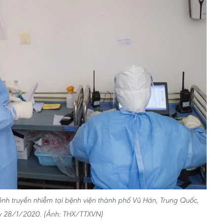
bệnh truyền nhiễm tại bệnh viện thành phố Vũ Hán, Trung Quốc,
 28/1/2020. (Ảnh: THX/TTXVN)