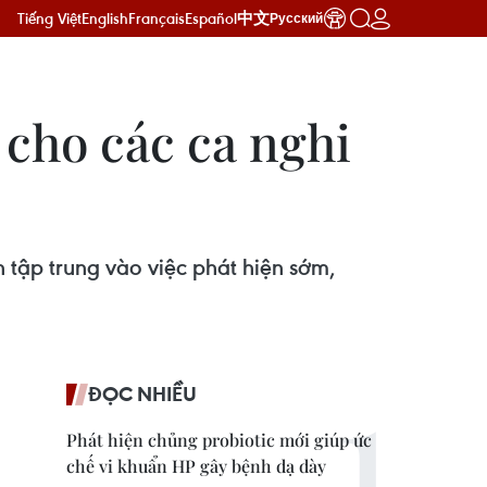
Tiếng Việt
English
Français
Español
中文
Русский
cho các ca nghi
tập trung vào việc phát hiện sớm,
ĐỌC NHIỀU
Phát hiện chủng probiotic mới giúp ức
chế vi khuẩn HP gây bệnh dạ dày