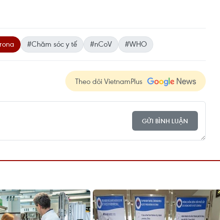
orona
#Chăm sóc y tế
#nCoV
#WHO
Theo dõi VietnamPlus
GỬI BÌNH LUẬN