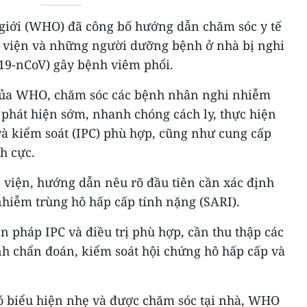
ế giới (WHO) đã công bố hướng dẫn chăm sóc y tế
viện và những người dưỡng bệnh ở nhà bị nghi
19-nCoV) gây bệnh viêm phổi.
ủa WHO, chăm sóc các bệnh nhân nghi nhiễm
c phát hiện sớm, nhanh chóng cách ly, thực hiện
à kiểm soát (IPC) phù hợp, cũng như cung cấp
ch cực.
 viện, hướng dẫn nêu rõ đầu tiên cần xác định
nhiễm trùng hô hấp cấp tính nặng (SARI).
ện pháp IPC và điều trị phù hợp, cần thu thập các
 chẩn đoán, kiểm soát hội chứng hô hấp cấp và
ó biểu hiện nhẹ và được chăm sóc tại nhà, WHO