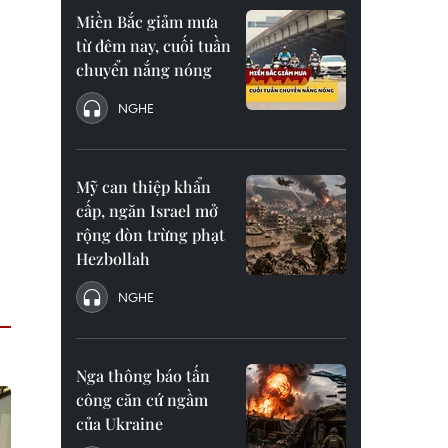
Miền Bắc giảm mưa
từ đêm nay, cuối tuần
chuyển nắng nóng
NGHE
Mỹ can thiệp khẩn
cấp, ngăn Israel mở
rộng đòn trừng phạt
Hezbollah
NGHE
Nga thông báo tấn
công căn cứ ngầm
của Ukraine