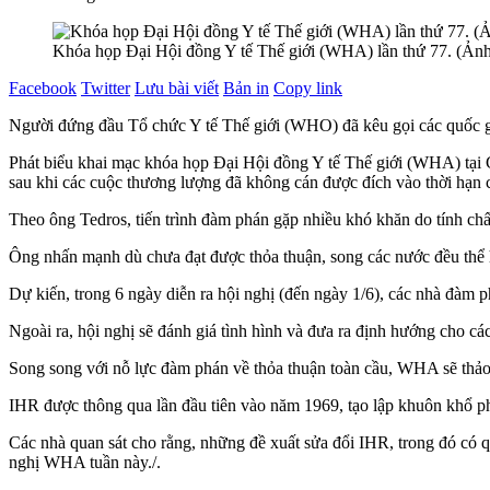
Khóa họp Đại Hội đồng Y tế Thế giới (WHA) lần thứ 77. (
Facebook
Twitter
Lưu bài viết
Bản in
Copy link
Người đứng đầu Tổ chức Y tế Thế giới (WHO) đã kêu gọi các quốc gia
Phát biểu khai mạc khóa họp Đại Hội đồng Y tế Thế giới (WHA) tạ
sau khi các cuộc thương lượng đã không cán được đích vào thời hạn 
Theo ông Tedros, tiến trình đàm phán gặp nhiều khó khăn do tính chất
Ông nhấn mạnh dù chưa đạt được thỏa thuận, song các nước đều thể hi
Dự kiến, trong 6 ngày diễn ra hội nghị (đến ngày 1/6), các nhà đàm
Ngoài ra, hội nghị sẽ đánh giá tình hình và đưa ra định hướng cho các
Song song với nỗ lực đàm phán về thỏa thuận toàn cầu, WHA sẽ thảo 
IHR được thông qua lần đầu tiên vào năm 1969, tạo lập khuôn khổ phá
Các nhà quan sát cho rằng, những đề xuất sửa đổi IHR, trong đó có q
nghị WHA tuần này./.