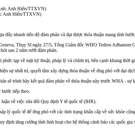
Ảnh: Anh Hiển/TTXVN)
 đẩy nhanh tiến độ đàm phán và đạt được thỏa thuận mang tính bước n
i Geneva, Thụy Sĩ ngày 27/5, Tổng Giám đốc WHO Tedros Adhanom Gheb
chót sau 2 năm rưỡi đàm phán.
 phức tạp về mặt kỹ thuật, pháp lý và chính trị, bên cạnh khung thời g
ện sự nhất trí, quyết tâm xây dựng thỏa thuận về ứng phó với đại dịch
 phán sẽ trình bày kết quả đàm phán về thỏa thuận này trước WHA - sự
 bước tiếp theo.
luận về việc sửa đổi Quy định Y tế quốc tế (IHR).
p lý quốc tế để ứng phó với các tình trạng khẩn cấp về sức khỏe cộng
uy định tăng cường tính linh hoạt cho hệ thống cảnh báo các quốc gia