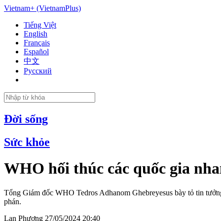
Vietnam+ (VietnamPlus)
Tiếng Việt
English
Français
Español
中文
Русский
Đời sống
Sức khỏe
WHO hối thúc các quốc gia nhan
Tổng Giám đốc WHO Tedros Adhanom Ghebreyesus bày tỏ tin tưởng rằ
phán.
Lan Phương
27/05/2024 20:40