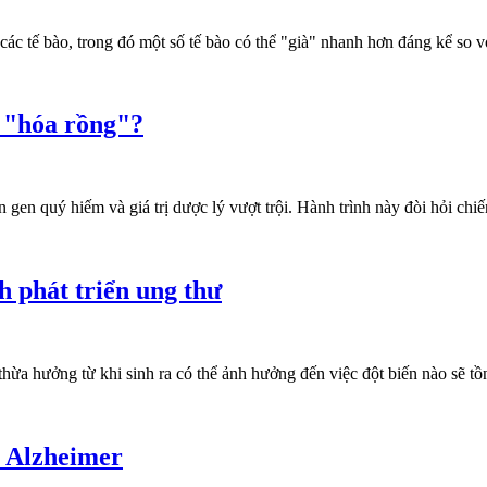
các tế bào, trong đó một số tế bào có thể "già" nhanh hơn đáng kể so v
ờ "hóa rồng"?
 quý hiếm và giá trị dược lý vượt trội. Hành trình này đòi hỏi chiến l
h phát triển ung thư
a hưởng từ khi sinh ra có thể ảnh hưởng đến việc đột biến nào sẽ tồn 
h Alzheimer