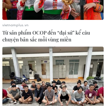
TIN LIÊN QUAN
vietnamplus.vn
Từ sản phẩm OCOP đến “đại sứ” kể câu
chuyện bản sắc mỗi vùng miền
Lâm Đồng: Hủy hoại mốc giới, xây dựng
không phép ven hồ Próh
06/10/2021 14:20
Chỉ trong thời gian ngắn, những căn nhà ven hồ thủy lợi