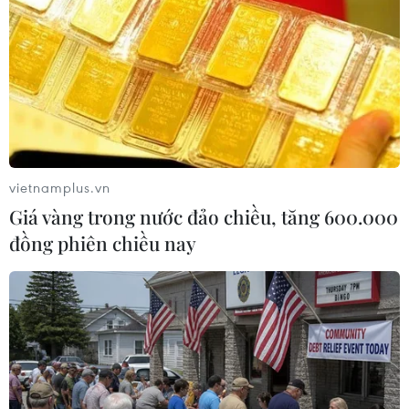
trên địa bàn xã Próh (huyện Đơn Dương, Lâm
Đồng) có nhiệm vụ tưới nước cho 515 ha rau
màu của 2 xã trong khu vực. Đây là một trong 5
hồ có sức chứa lớn nhất của tỉnh lâm Đồng
nhưng lại đang có nguy cơ mất an toàn nghiêm
trọng, cần được gia cố khắc phục khẩn cấp./.
vietnamplus.vn
(TTXVN/Vietnam+)
Giá vàng trong nước đảo chiều, tăng 600.000
đồng phiên chiều nay