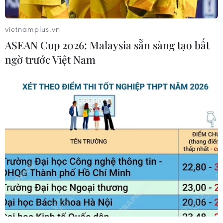
Quảng Trị triệt phá đường dây vận
chuyển hơn 210kg vật liệu nổ
vietnamplus.vn
08/08/2026 01:59
ASEAN Cup 2026: Malaysia sẵn sàng tạo bất
ngờ trước Việt Nam
Cần Thơ: Khởi tố 19 bị can trong vụ
dàn cảnh cướp giật tại Tân Huê Viên
08/08/2026 01:33
TP Hồ Chí Minh: Bắt khẩn cấp bảo
mẫu có hành vi bạo hành trẻ tại
trường mầm non
08/08/2026 01:33
Bổ sung một số chức danh có thẩm