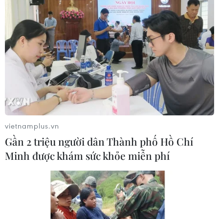
06/08/2026 09:59
Khởi tố người đi bộ gây tai nạn chết
người trên quốc lộ ở Quảng Trị
06/08/2026 09:44
Xem thêm
vietnamplus.vn
Gần 2 triệu người dân Thành phố Hồ Chí
Minh được khám sức khỏe miễn phí
CƠ QUAN CHỦ QUẢN: THÔNG TẤN XÃ VIỆT NAM
Tổng Biên tập: TRẦN TIẾN DUẨN