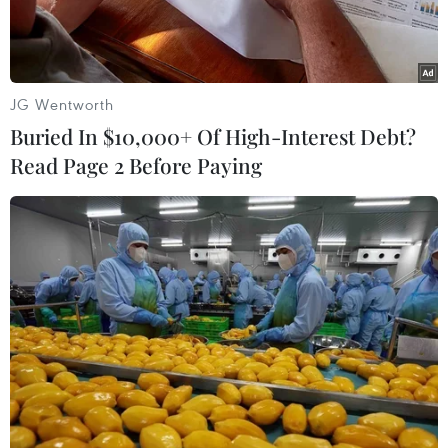
xâm hại.”
JG Wentworth
Buried In $10,000+ Of High-Interest Debt?
Read Page 2 Before Paying
Nhiều khuôn viên có dáng dấp khu du lịch mọc đang hối hả
được xây dựng ven hồ. (Ảnh: Quốc Hùng/TTXVN)
Ngày 31/8, Ủy ban Nhân dân huyện Đơn Dương
(Lâm Đồng) cho biết đã quyết định xử phạt vi