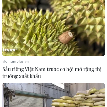
Lào Cai: Khởi tố 2 đối tượng sản xuất,
buôn bán hơn 22 tấn gạo giả Séng Cù
09/08/2026 22:44
Hà Nội: Xử lý dứt điểm 3 vụ việc vi
phạm tại hồ Đồng Đò trước 30/9
vietnamplus.vn
09/08/2026 12:49
Sầu riêng Việt Nam trước cơ hội mở rộng thị
trường xuất khẩu
Đổi mới công tác phổ biến, giáo dục
pháp luật trong bối cảnh bùng nổ
mạng xã hội
09/08/2026 12:27