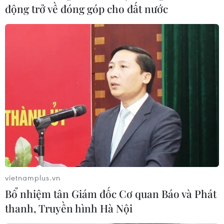
động trở về đóng góp cho đất nước
Lâm Đồng: Hồ chứa nước Próh lại tiếp tục
bị xâm hại nghiêm trọng
11/07/2022 06:39
Mới đây nhất, Trạm Quản lý khai thác thủy lợi Đơn
Dương kiểm tra, phát hiện thượng lưu hồ chứa nước
Próh có nhóm thợ đang thi công đắp bao cát, chặn
ngang khe suối cấp nước cho hồ Próh.
vietnamplus.vn
Bổ nhiệm tân Giám đốc Cơ quan Báo và Phát
thanh, Truyền hình Hà Nội