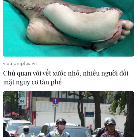
cáo kết quả thực hiện về Thường trực Tỉnh ủy trước ngày
10/8/2022.
vietnamplus.vn
Chủ quan với vết xước nhỏ, nhiều người đối
mặt nguy cơ tàn phế