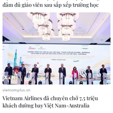
đảm đủ giáo viên sau sắp xếp trường học
TIN CÙNG CHUYÊN MỤC
vietnamplus.vn
Vietnam Airlines đã chuyên chở 7,5 triệu
Triệt phá đường dây đánh bạc, rửa
khách đường bay Việt Nam-Australia
tiền xuyên quốc gia, giao dịch hơn