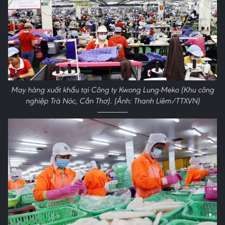
May hàng xuất khẩu tại Công ty Kwong Lung-Meko (Khu công
nghiệp Trà Nóc, Cần Thơ). (Ảnh: Thanh Liêm/TTXVN)