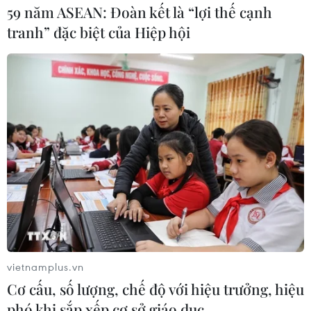
59 năm ASEAN: Đoàn kết là “lợi thế cạnh
tranh” đặc biệt của Hiệp hội
Ra mắt bộ tem nhân kỷ niệm 100 năm
sinh nhạc sỹ Đỗ Nhuận
25/12/2022 04:37
Bộ tem được thiết kế đồ họa lấy ý tưởng từ bài hát “Việt
Nam quê hương tôi,” với hình ảnh quê hương Việt Nam
tươi đẹp, luôn nồng hậu đón tiếp bạn bè trên thế giới
vietnamplus.vn
Cơ cấu, số lượng, chế độ với hiệu trưởng, hiệu
phó khi sắp xếp cơ sở giáo dục