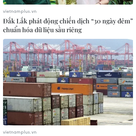
vietnamplus.vn
Đắk Lắk phát động chiến dịch “30 ngày đêm”
chuẩn hóa dữ liệu sầu riêng
TIN CÙNG CHUYÊN MỤC
Buổi hòa nhạc kéo dài 639 năm vừa
mới hoàn thành 4% hành trình
06/08/2026 11:54
Chương trình nghệ thuật 'Giai điệu
Tổ quốc' - Khắc họa một Việt Nam
vietnamplus.vn