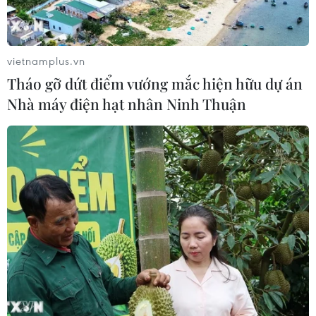
vietnamplus.vn
Tháo gỡ dứt điểm vướng mắc hiện hữu dự án
Nhà máy điện hạt nhân Ninh Thuận