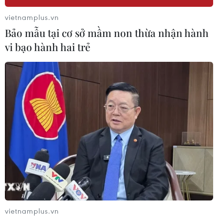
vietnamplus.vn
Bảo mẫu tại cơ sở mầm non thừa nhận hành
vi bạo hành hai trẻ
Nhạc sỹ Đỗ Nhuận: Ngọn cờ
đầu của nền âm nhạc cách mạng Việt Nam
10/12/2022 08:02
Nhạc sỹ Đỗ Nhuận là một trong những tên tuổi lớn của
nền âm nhạc cách mạng Việt Nam với nhiều tác phẩm
gây ấn tượng mạnh mẽ và có giá trị nghệ thuật cao.
vietnamplus.vn