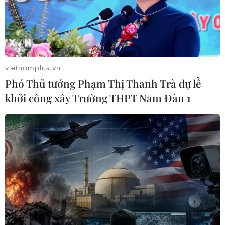
TIN LIÊN QUAN
vietnamplus.vn
Phó Thủ tướng Phạm Thị Thanh Trà dự lễ
khởi công xây Trường THPT Nam Đàn 1