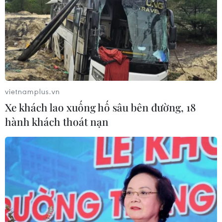
vietnamplus.vn
Xe khách lao xuống hố sâu bên đường, 18
#nhạc sỹ Đỗ Nhuận
#Hội Nhạc sỹ Việt Nam
hành khách thoát nạn
#100 năm ngày sinh của cố nhạc sỹ Đỗ Nhuận
#Đỗ Nhuận-Âm thanh cuộc đời
Theo dõi VietnamPlus