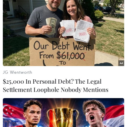
biệt này được lựa chọn cách thể hiện đặc biệt,
sao cho dòng sáng tác âm nhạc của Đỗ Nhuận
quyện chặt với những trang đời của nhà hoạt
động cách mạng Đỗ Nhuận, để cùng lúc phác
họa chân dung con người và chân dung sáng
tác. Vì thế, ngoài biểu diễn ca nhạc, chương
trình còn có một số các video clip, các hiệu ứng
khác để góp phần làm nổi bật câu chuyện về âm
thanh và cuộc đời của nhạc sỹ Đỗ Nhuận.
JG Wentworth
Ca khúc "Việt Nam quê hương tôi" khép lại một
$25,000 In Personal Debt? The Legal
chương trình nghệ thuật đặc biệt tri ân và tưởng
Settlement Loophole Nobody Mentions
nhớ Nhạc sỹ Đỗ Nhuận. Một chương trình nghệ
thuật giàu cảm xúc, đậm tính nghệ thuật, phần
nào khắc họa được chân dung một nhạc sỹ tài
năng, một trong những người mở lối cho âm
nhạc cách mạng Việt Nam, một nhà hoạt động