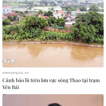
'vượt chông gai"
29/07/2026 03:16
"Giữ trọn lời thề" - Khúc tri ân những
người giữ bình yên cho Tổ quốc
25/07/2026 23:03
NSND Đỗ Quốc Hưng được bổ nhiệm
làm Giám đốc Nhạc viện Thành phố
Hồ Chí Minh
vietnamplus.vn
25/07/2026 10:12
Cảnh báo lũ trên lưu vực sông Thao tại trạm
Yên Bái
"Lời hứa với Mẹ" - lan tỏa đạo lý tri ân
các Anh hùng liệt sỹ
23/07/2026 23:06