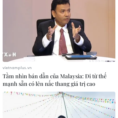
“VPBank tới rồi, mở 'lời' ngay thôi"
tiếp tục hành trình tại Đà Nẵng
23/07/2026 09:55
Sau 14 năm, "Gangnam Style" lập kỷ
lục 6 tỷ lượt xem trên YouTube
vietnamplus.vn
20/07/2026 03:03
Tầm nhìn bán dẫn của Malaysia: Đi từ thế
mạnh sẵn có lên nấc thang giá trị cao
Huế sắp tổ chức Lễ hội Âm nhạc & Di
sản quốc tế quy mô lớn nhất từ trước
đến nay
16/07/2026 07:48