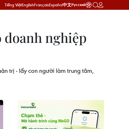
Tiếng Việt
English
Français
Español
中文
Русский
o doanh nghiệp
n trị - lấy con người làm trung tâm,