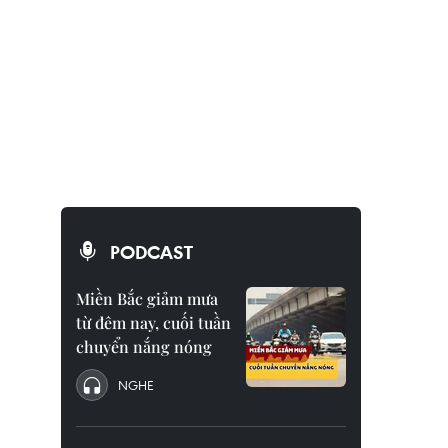
PODCAST
Miền Bắc giảm mưa
từ đêm nay, cuối tuần
chuyển nắng nóng
NGHE