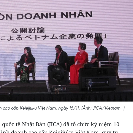
 cao cấp Keieijuku Việt Nam, ngày 15/11. (Ảnh: JICA/Vietnam+)
 quốc tế Nhật Bản (JICA) đã tổ chức kỷ niệm 10
inh doanh cao cấp Keieijuku Việt Nam, quy tụ