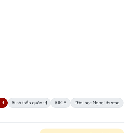
ri
#tinh thần quản trị
#JICA
#Đại học Ngoại thương