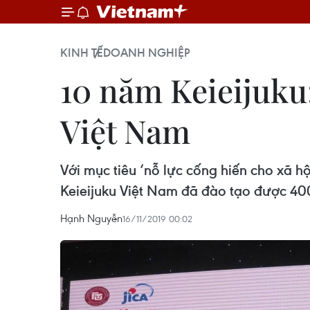
KINH TẾ
DOANH NGHIỆP
10 năm Keieijuku
Việt Nam
Với mục tiêu ‘nỗ lực cống hiến cho xã h
Keieijuku Việt Nam đã đào tạo được 40
Hạnh Nguyễn
16/11/2019 00:02