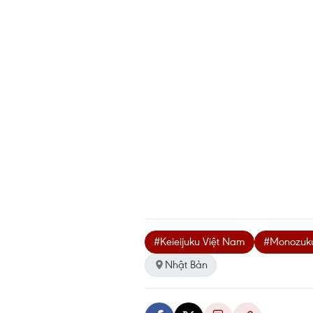
#Keieijuku Việt Nam
#Monozuku
Nhật Bản