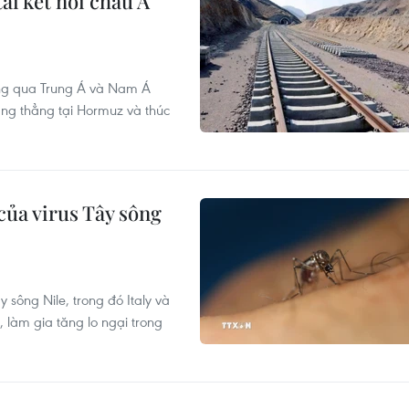
ải kết nối châu Á
ơng qua Trung Á và Nam Á
ăng thẳng tại Hormuz và thúc
của virus Tây sông
 sông Nile, trong đó Italy và
 làm gia tăng lo ngại trong