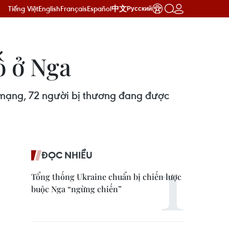
Tiếng Việt
English
Français
Español
中文
Русский
ố ở Nga
t mạng, 72 người bị thương đang được
ĐỌC NHIỀU
Tổng thống Ukraine chuẩn bị chiến lược
buộc Nga “ngừng chiến”