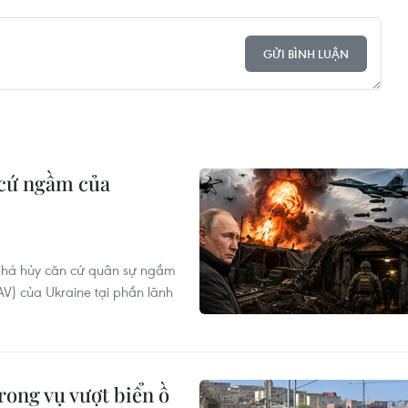
GỬI BÌNH LUẬN
 cứ ngầm của
 phá hủy căn cứ quân sự ngầm
UAV) của Ukraine tại phần lãnh
rong vụ vượt biển ồ