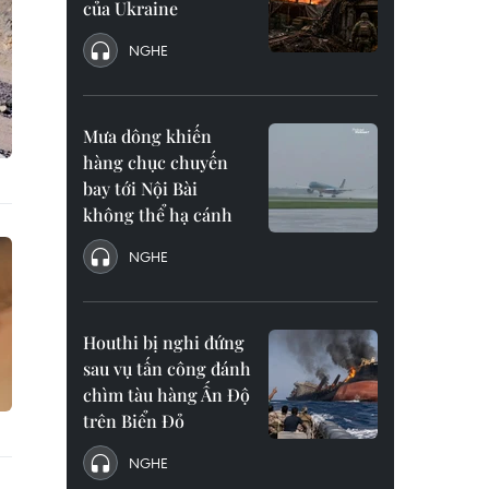
của Ukraine
NGHE
Mưa dông khiến
hàng chục chuyến
bay tới Nội Bài
không thể hạ cánh
NGHE
Houthi bị nghi đứng
sau vụ tấn công đánh
chìm tàu hàng Ấn Độ
trên Biển Đỏ
NGHE