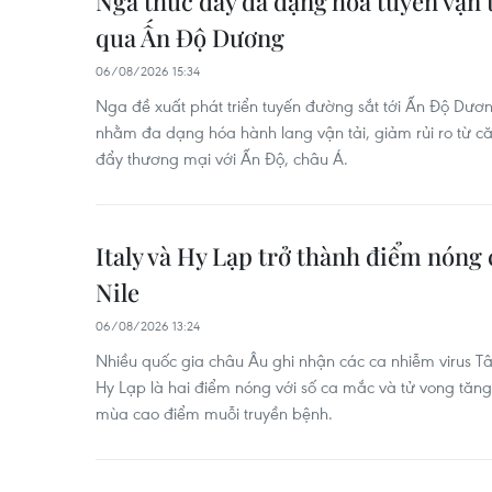
Nga thúc đẩy đa dạng hóa tuyến vận t
qua Ấn Độ Dương
06/08/2026 15:34
Nga đề xuất phát triển tuyến đường sắt tới Ấn Độ Dư
nhằm đa dạng hóa hành lang vận tải, giảm rủi ro từ c
đẩy thương mại với Ấn Độ, châu Á.
Italy và Hy Lạp trở thành điểm nóng 
Nile
06/08/2026 13:24
Nhiều quốc gia châu Âu ghi nhận các ca nhiễm virus Tây
Hy Lạp là hai điểm nóng với số ca mắc và tử vong tăng,
mùa cao điểm muỗi truyền bệnh.