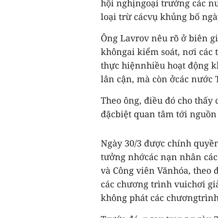
hội nghịngoại trưởng các nư
loại trừ cácvụ khủng bố ngày
Ông Lavrov nêu rõ ở biên gi
khôngai kiểm soát, nơi các
thực hiệnnhiều hoạt động k
lân cận, mà còn ởcác nước 
Theo ông, điều đó cho thấy 
đặcbiệt quan tâm tới nguồn 
Ngày 30/3 được chính quyền
tưởng nhớcác nạn nhân các
và Công viên Vănhóa, theo đ
các chương trình vuichơi gi
không phát các chươngtrình 