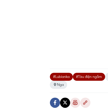
#Lubianka
#Tàu điện ngầm
Nga