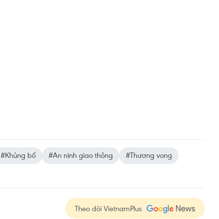
#Khủng bố
#An ninh giao thông
#Thương vong
Theo dõi VietnamPlus