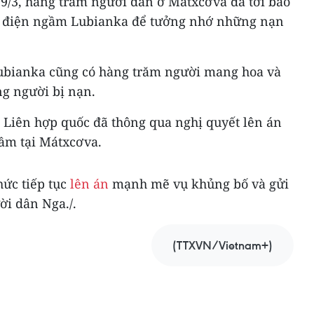
29/3, hàng trăm người dân ở Mátxcơva đã tới bảo
u điện ngầm Lubianka để tưởng nhớ những nạn
Lubianka cũng có hàng trăm người mang hoa và
g người bị nạn.
 Liên hợp quốc đã thông qua nghị quyết lên án
ầm tại Mátxcơva.
hức tiếp tục
lên án
mạnh mẽ vụ khủng bố và gửi
ời dân Nga./.
(TTXVN/Vietnam+)