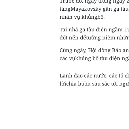
Trước đó, ngay trong ngày 
tàngMayakovsky gần ga tà
nhân vụ khủngbố.
Tại nhà ga tàu điện ngầm 
đốt nến đểtưởng niệm nhữn
Cùng ngày, Hội đồng Bảo an
các vụkhủng bố tàu điện ng
Lãnh đạo các nước, các tổ c
lờichia buồn sâu sắc tới ngư