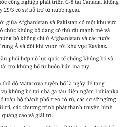
ớc công nghiệp phát triển G-8 tại Canada, không
 29/3 có sự hỗ trợ từ nước ngoài.
ới giữa Afghanistan và Pakistan có một khu vực
 tổ chức khủng bố đang cố thủ rất mạnh mẽ và
hủng bố không chỉ ở Afghanistan và các nước
Trung Á và đôi khi vươn tới khu vực Kavkaz.
cần phối hợp nỗ lực quốc tế chống khủng bố và
tài trợ khủng bố từ buôn bán ma túy.
 thủ đô Mátxcơva tuyên bố là ngày để tang
 vụ khủng bố tại nhà ga tàu điện ngầm Lubianka
ó toàn bộ thành phố treo cờ rủ, các cơ sở ngừng
ải trí, các chương trình phát thanh truyền hình
quảng cáo và giải trí.