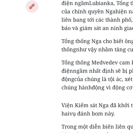
điện ngầmLubianka, Tổng 
của chính quyền Ngahiện na
liên bang tới các thành phố
báo và giám sát an ninh gia
Tổng thống Nga cho biết ông
thốngnhư vậy nhằm tăng cư
Tổng thống Medvedev cam kế
điệnngầm nhất định sẽ bị p
độngcủa chúng là tội ác, xét
chúng hànhđộng vì động cơ 
Viện Kiểm sát Nga đã khởi t
haivụ đánh bom này.
Trong một diễn biến liên q