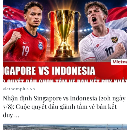
đồng thời cholesterol và
huyết áp
Không cần các chế độ ăn kiêng
khắt khe hay siêu thực phẩm đắt
đỏ, một số loại trái cây quen thuộc
chính là “trợ thủ” cho trái tim khỏe
mạnh nhờ khả năng hạ
cholesterol và ổn định huyết áp tự
nhiên.
(Vietnam+)
vietnamplus.vn
Nhận định Singapore vs Indonesia (20h ngày
7/8): Cuộc quyết đấu giành tấm vé bán kết
duy …