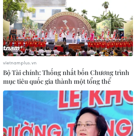
TIN LIÊN QUAN
vietnamplus.vn
Bộ Tài chính: Thống nhất bốn Chương trình
mục tiêu quốc gia thành một tổng thể
6 loại trái cây rất ngon và giàu vitamin C
hơn hẳn cam mà ít ai biết