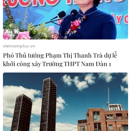
25/04/2025 02:07
Khi nhắc đến vitamin C, nhiều người lập tức nghĩ đến
quả cam - biểu tượng “kinh điển” của loại vitamin này,
tuy nhiên trong thực tế, cam hoàn toàn "lép vế" trước 6
loại trái cây quen thuộc dưới đây.
vietnamplus.vn
Phó Thủ tướng Phạm Thị Thanh Trà dự lễ
khởi công xây Trường THPT Nam Đàn 1