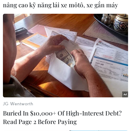
nâng cao kỹ năng lái xe môtô, xe gắn máy
miệng.
Chứa tới gần 90% nước, đu đủ là thực phẩm bù nước rất ngon
JG Wentworth
miệng. (Ảnh: iStock)
Buried In $10,000+ Of High-Interest Debt?
Không chỉ vậy, lượng đường tự nhiên trong đu
Read Page 2 Before Paying
đủ còn cung cấp năng lượng nhẹ nhàng mà