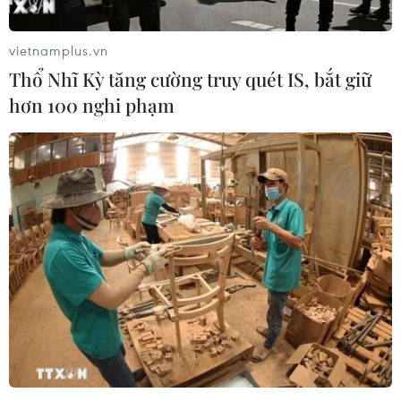
nước dừa và chút nước cốt chanh để có một ly
sinh tố giải nhiệt đầy năng lượng.
vietnamplus.vn
Thổ Nhĩ Kỳ tăng cường truy quét IS, bắt giữ
hơn 100 nghi phạm