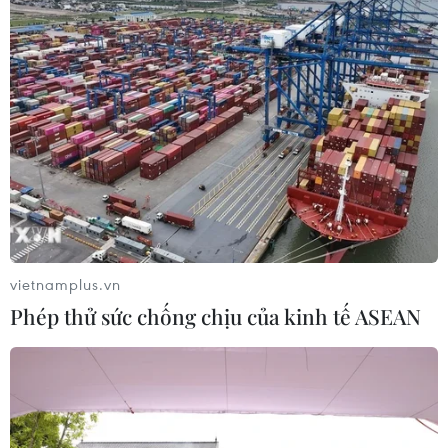
#Đu đủ
#Bù nước
#Giải nhiệt
#Mùa Hè
#Giữ dáng
vietnamplus.vn
Phép thử sức chống chịu của kinh tế ASEAN
Theo dõi VietnamPlus