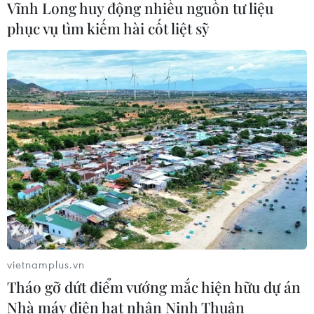
Vĩnh Long huy động nhiều nguồn tư liệu
quá trình phát triển ung thư
phục vụ tìm kiếm hài cốt liệt sỹ
02/08/2026 09:43
Phương pháp mới giúp phát hiện
sớm bệnh Alzheimer
30/07/2026 14:27
Virus H5N1 lây lan trong quần thể
chim bản địa tại Australia
29/07/2026 11:42
vietnamplus.vn
Tháo gỡ dứt điểm vướng mắc hiện hữu dự án
UNAIDS cảnh báo nguy cơ đại dịch
Nhà máy điện hạt nhân Ninh Thuận
HIV/AIDS bùng phát trở lại