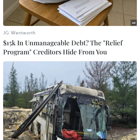
JG Wentworth
$15k In Unmanageable Debt? The "Relief
Program" Creditors Hide From You
Đu đủ - “thực phẩm vàng” cho sức khỏe trong những ngày Hè
nắng nóng. (Ảnh: iStock)
Khi mùa Hè đến với ánh nắng Mặt trời rực rỡ và
nhiệt độ tăng cao, cơ thể bạn không chỉ cần giữ
mát bằng đồ uống lạnh mà còn cần đến những
thực phẩm lành mạnh giúp giải nhiệt, bù nước
và cung cấp năng lượng.