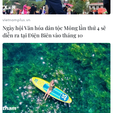
Italy và Hy Lạp trở thành điểm nóng
của virus Tây sông Nile
vietnamplus.vn
06/08/2026 13:24
Ngày hội Văn hóa dân tộc Mông lần thứ 4 sẽ
diễn ra tại Điện Biên vào tháng 10
WHO ghi nhận tín hiệu tích cực từ
thử nghiệm điều trị Ebola tại Congo
04/08/2026 22:42
Báo động xu hướng gia tăng người
trẻ mắc ung thư
04/08/2026 14:10