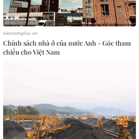
9 loại trái cây cực kỳ tốt để bổ sung vào
bữa sáng của bạn
vietnamplus.vn
11/09/2024 04:31
Chính sách nhà ở của nước Anh - Góc tham
Bổ sung trái cây vào bữa sáng không chỉ khiến bạn mở
chiếu cho Việt Nam
đầu một ngày mới tràn đầy năng lượng mà còn tăng
cường sức khỏe tổng thể, hỗ trợ tiêu hóa, làm đẹp da,
giữ cân và giảm nguy cơ mắc bệnh.