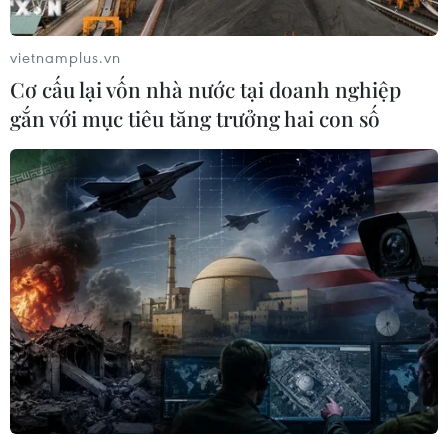
vietnamplus.vn
Cơ cấu lại vốn nhà nước tại doanh nghiệp
gắn với mục tiêu tăng trưởng hai con số
10 loại trái cây giúp hạ đồng thời
cholesterol và huyết áp
28/05/2025 04:00
Không cần các chế độ ăn kiêng khắt khe hay siêu thực
phẩm đắt đỏ, một số loại trái cây quen thuộc chính là
“trợ thủ” cho trái tim khỏe mạnh nhờ khả năng hạ
cholesterol và ổn định huyết áp tự nhiên.