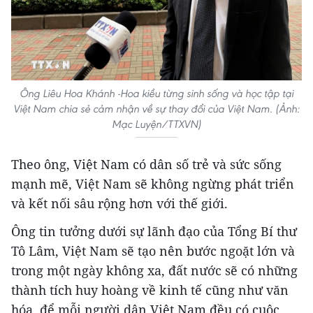
Ông Liêu Hoa Khánh -Hoa kiều từng sinh sống và học tập tại
Việt Nam chia sẻ cảm nhận về sự thay đổi của Việt Nam. (Ảnh:
Mạc Luyện/TTXVN)
Theo ông, Việt Nam có dân số trẻ và sức sống
mạnh mẽ, Việt Nam sẽ không ngừng phát triển
và kết nối sâu rộng hơn với thế giới.
Ông tin tưởng dưới sự lãnh đạo của Tổng Bí thư
Tô Lâm, Việt Nam sẽ tạo nên bước ngoặt lớn và
trong một ngày không xa, đất nước sẽ có những
thành tích huy hoàng về kinh tế cũng như văn
hóa, để mỗi người dân Việt Nam đều có cuộc