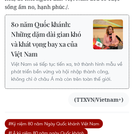
sống ấm no, hạnh phúc./.
80 năm Quốc khánh:
Những dặm dài gian khó
và khát vọng bay xa của
Việt Nam
Việt Nam sẽ tiếp tục tiến xa, trở thành hình mẫu về
phát triển bền vững và hội nhập thành công,
không chỉ ở châu Á mà còn trên toàn thế giới.
(TTXVN/Vietnam+)
#Kỷ niệm 80 năm Ngày Quốc khánh Việt Nam
#Lễ kỷ niệm 80 năm ngày Quốc khánh