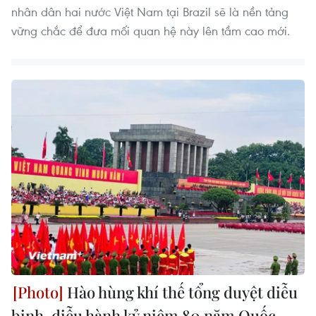
nhân dân hai nước Việt Nam tại Brazil sẽ là nền tảng
vững chắc để đưa mối quan hệ này lên tầm cao mới.
Hào hùng khí thế tổng duyệt diễu
binh, diễu hành kỷ niệm 80 năm Quốc