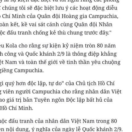
chúng tôi sẽ đặc biệt lưu ý các hoạt động diễu
ồ Chí Minh của Quân đội Hoàng gia Campuchia,
oàn kết, kề vai sát cánh cùng Quân đội Nhân
ộc đấu tranh chống kẻ thù chung trước đây."
ieu Kola cho rằng sự kiện kỷ niệm tròn 80 năm
 công và Quốc khánh 2/9 là thông điệp khẳng
t Nam và toàn thế giới về tinh thần yêu chuộng
 giềng Campuchia.
gì quý hơn độc lập, tự do” của Chủ tịch Hồ Chí
g viên người Campuchia cho rằng nhân dân Việt
o giá trị bản Tuyên ngôn Độc lập bất hủ của
 Hồ Chí Minh.
uộc đấu tranh của nhân dân Việt Nam trong 80
n nội dung, ý nghĩa của ngày lễ Quốc khánh 2/9.