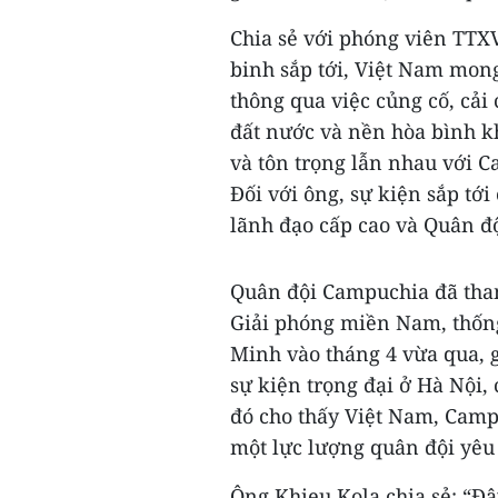
Chia sẻ với phóng viên TTXV
binh sắp tới, Việt Nam mon
thông qua việc củng cố, cải
đất nước và nền hòa bình kh
và tôn trọng lẫn nhau với Ca
Đối với ông, sự kiện sắp tớ
lãnh đạo cấp cao và Quân đ
Quân đội Campuchia đã tham
Giải phóng miền Nam, thống
Minh vào tháng 4 vừa qua, g
sự kiện trọng đại ở Hà Nội,
đó cho thấy Việt Nam, Camp
một lực lượng quân đội yêu
Ông Khieu Kola chia sẻ: “Đâ