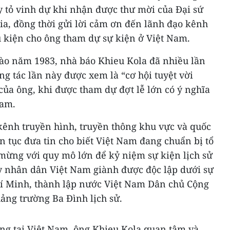
y tỏ vinh dự khi nhận được thư mời của Đại sứ
a, đồng thời gửi lời cảm ơn đến lãnh đạo kênh
u kiện cho ông tham dự sự kiện ở Việt Nam.
ào năm 1983, nhà báo Khieu Kola đã nhiều lần
g tác lần này được xem là “cơ hội tuyệt vời
của ông, khi được tham dự đợt lễ lớn có ý nghĩa
Nam.
 kênh truyền hình, truyền thông khu vực và quốc
n tục đưa tin cho biết Việt Nam đang chuẩn bị tổ
mừng với quy mô lớn để kỷ niệm sự kiện lịch sử
y nhân dân Việt Nam giành được độc lập dưới sự
hí Minh, thành lập nước Việt Nam Dân chủ Cộng
uảng trường Ba Đình lịch sử.
ộng tại Việt Nam, ông Khieu Kola quan tâm và