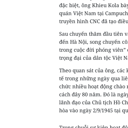
đặc biệt, ông Khieu Kola bà
quán Việt Nam tại Campuchi
truyền hình CNC đã tạo điề
Sau chuyến thăm đầu tiên v
đến Hà Nội, song chuyến côn
trong cuộc đời phóng viên” 
trọng đại của dân tộc Việt 
Theo quan sát của ông, các
tế trong những ngày qua liê
chức nhiều hoạt động chào 
cách đây 80 năm. Đó là ngà
lãnh đạo của Chủ tịch Hồ C
hòa vào ngày 2/9/1945 tại q
Trong chuỗi sự kiện hoạt đ