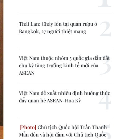
Thái Lan: Cháy lớn tại quán rượu ở
Bangkok, 27 người thiệt mạng
Việt Nam thuộc nhóm 5 quốc gia dẫn dắt
chu kỳ tăng trưởng kinh tế mới của
ASEAN
Việt Nam đề xuất nhiều định hướng thúc
đẩy quan hệ ASEAN-Hoa Kỳ
Chủ tịch Quốc hội Trần Thanh
Mẫn đón và hội đàm với Chủ tịch Quốc