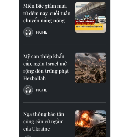
Miền Bắc giảm mưa
từ đêm nay, cuối tuần
chuyển nắng nóng
NGHE
Mỹ can thiệp khẩn
cấp, ngăn Israel mở
rộng đòn trừng phạt
Hezbollah
NGHE
Nga thông báo tấn
công căn cứ ngầm
của Ukraine