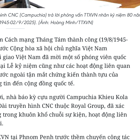
n hình CNC (Campuchia) trả lời phỏng vấn TTXVN nhân kỷ niệm 80 n
1945-02/9/2025). (Ảnh: Hoàng Minh/TTXVN)
m Cách mạng Tháng Tám thành công (19/8/1945-
ước Cộng hòa xã hội chủ nghĩa Việt Nam
ại giao Việt Nam đã mời một số phóng viên quốc
tại Lễ kỷ niệm cũng như các hoạt động liên quan
nước ngoài tận mắt chứng kiến thành tựu của
 tin đến cộng đồng quốc tế.
i, nhà báo kỳ cựu người Campuchia Khieu Kola
 Đài truyền hình CNC thuộc Royal Group, đã xác
 trong khuôn khổ chuỗi sự kiện, hoạt động liên
i.
XVN tại Phnom Penh trước thềm chuyến công tác