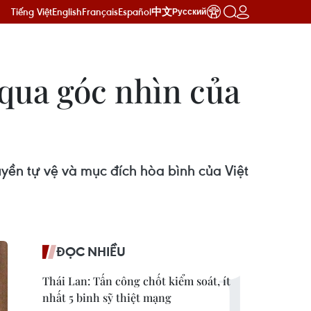
Tiếng Việt
English
Français
Español
中文
Русский
qua góc nhìn của
yền tự vệ và mục đích hòa bình của Việt
ĐỌC NHIỀU
Thái Lan: Tấn công chốt kiểm soát, ít
nhất 5 binh sỹ thiệt mạng