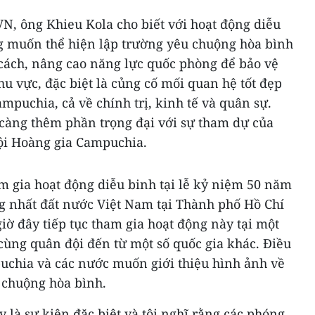
N, ông Khieu Kola cho biết với hoạt động diễu
g muốn thể hiện lập trường yêu chuộng hòa bình
 cách, nâng cao năng lực quốc phòng để bảo vệ
u vực, đặc biệt là củng cố mối quan hệ tốt đẹp
mpuchia, cả về chính trị, kinh tế và quân sự.
i càng thêm phần trọng đại với sự tham dự của
ội Hoàng gia Campuchia.
 gia hoạt động diễu binh tại lễ kỷ niệm 50 năm
 nhất đất nước Việt Nam tại Thành phố Hồ Chí
iờ đây tiếp tục tham gia hoạt động này tại một
 cùng quân đội đến từ một số quốc gia khác. Điều
uchia và các nước muốn giới thiệu hình ảnh về
 chuộng hòa bình.
y là sự kiện đặc biệt và tôi nghĩ rằng các phóng