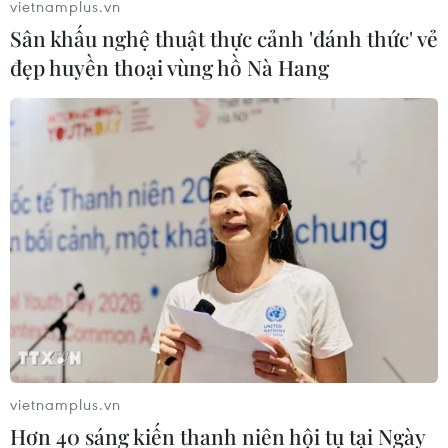
vietnamplus.vn
Sân khấu nghệ thuật thực cảnh 'đánh thức' vẻ
đẹp huyền thoại vùng hồ Nà Hang
Sudan chính thức chấm dứt chiến dịch
'bất tuân dân sự'
13/06/2019 01:43
vietnamplus.vn
Hơn 40 sáng kiến thanh niên hội tụ tại Ngày
Các cửa hàng và nhà hàng tại thủ đô Khartoum đã bắt