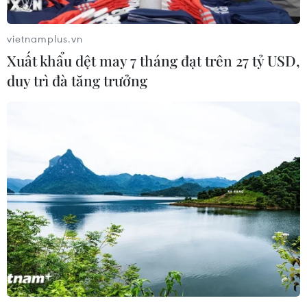
vietnamplus.vn
Xuất khẩu dệt may 7 tháng đạt trên 27 tỷ USD,
duy trì đà tăng trưởng
Sudan: Các bên liên quan đã nhất trí khôi
phục đàm phán
11/06/2019 23:29
Liên minh vì Tự do và Thay đổi đã chấp nhận chấm dứt
chiến dịch "bất tuân dân sự" kể từ ngày 12/6 và nối lại
các cuộc đàm phán về việc thành lập một ủy ban
chuyển tiếp tối cao.