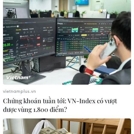
#Chuyển giao quyền lực ở Sudan
#Liên đoàn Arab
#Liên minh châu Phi
#Khủng hoảng chính trị
Sudan
vietnamplus.vn
Chứng khoán tuần tới: VN-Index có vượt
được vùng 1.800 điểm?
Theo dõi VietnamPlus