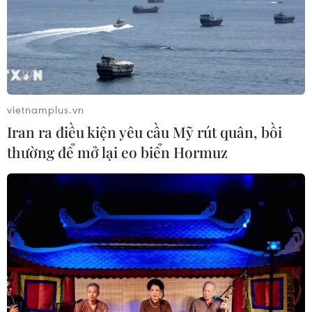
26/07/2026 14:50
"Siêu quần thể" cá voi lưng gù đối
mặt rủi ro hàng hải
26/07/2026 10:27
vietnamplus.vn
Iran ra điều kiện yêu cầu Mỹ rút quân, bồi
thường để mở lại eo biển Hormuz
"Cửa ngõ" để Việt Nam tiến vào thị
trường Tây Phi
26/07/2026 08:55
Nam Phi: Máy bay "hạ cánh" giữa
trung tâm thương mại lớn nhất
Johannesburg