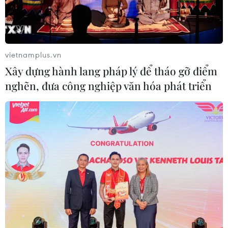
26/07/2026 01:21
Nigeria: Khoảng 50 người bị bắt cóc
được trả tự do sau khi nộp tiền chuộc
vietnamplus.vn
25/07/2026 09:29
Xây dựng hành lang pháp lý để tháo gỡ điểm
nghẽn, đưa công nghiệp văn hóa phát triển
Nigeria: Máy bay trượt khỏi đường
băng lao vào bụi cây, 68 hành khách
thoát nạn
25/07/2026 03:07
Cairo - thành phố mang màu của sa
mạc
24/07/2026 01:47