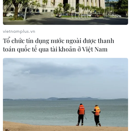
vietnamplus.vn
Tổ chức tín dụng nước ngoài được thanh
toán quốc tế qua tài khoản ở Việt Nam
TIN CÙNG CHUYÊN MỤC
Cộng hòa Dân chủ Congo ghi nhận
hơn 300 trẻ em tử vong do Ebola
08/08/2026 15:21