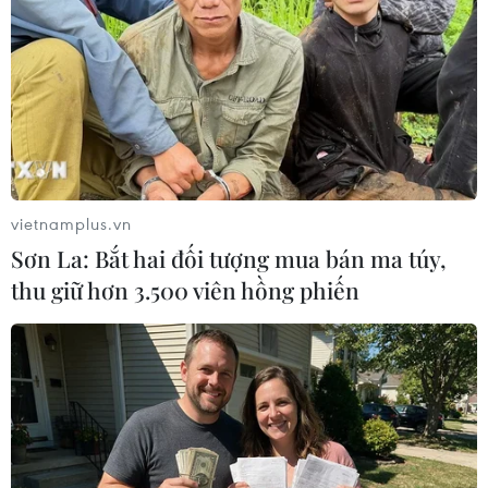
lại đàm phán của TMC
06/06/2019 03:36
Các thủ lĩnh phe nhóm biểu tình tại Sudan ngày 5/6 đã
bác bỏ đề nghị nối lại đối thoại của Hội đồng quân sự
chuyển tiếp (TMC) đưa ra trước đó.
vietnamplus.vn
Sơn La: Bắt hai đối tượng mua bán ma túy,
thu giữ hơn 3.500 viên hồng phiến