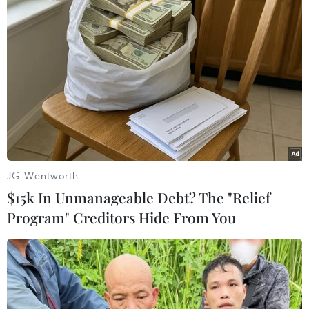
TIN LIÊN QUAN
JG Wentworth
$15k In Unmanageable Debt? The "Relief
Program" Creditors Hide From You
Sudan: Phe biểu tình từ chối đề nghị nói