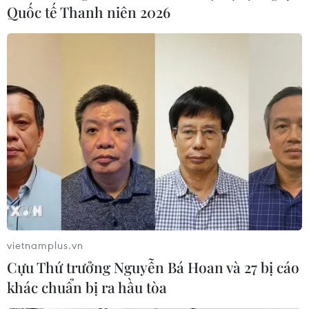
đầu mở cửa trở lại sau khi phe đối lập, dưới sự lãnh
Quốc tế Thanh niên 2026
đạo của Liên minh Vì tự do và thay đổi, đã chấp nhận
chấm dứt chiến dịch “bất tuân dân sự."
vietnamplus.vn
Cựu Thứ trưởng Nguyễn Bá Hoan và 27 bị cáo
khác chuẩn bị ra hầu tòa