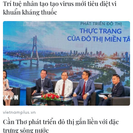
Trí tuệ nhân tạo tạo virus mới tiêu diệt vi
Dịch Ebola: Số ca tử vong ở châu Phi
khuẩn kháng thuốc
tăng lên hơn 1.000 người
22/07/2026 22:56
Xem thêm
CƠ QUAN CHỦ QUẢN: THÔNG TẤN XÃ VIỆT NAM
Tổng Biên tập: TRẦN TIẾN DUẨN
vietnamplus.vn
Phó Tổng Biên tập: NGUYỄN THỊ TÁM, KHÚC THANH
Cần Thơ phát triển đô thị gắn liền với đặc
THỦY
trưng sông nước