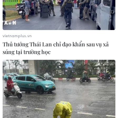
Hãng hàng không Air Premia của
Hàn Quốc nối lại đường bay
Incheon-TP Hồ Chí Minh
07/08/2026 04:28
vietnamplus.vn
Mở ra giai đoạn triển khai thực chất
Thủ tướng Thái Lan chỉ đạo khẩn sau vụ xả
quan hệ giữa Việt Nam và Australia
súng tại trường học
07/08/2026 01:27
Ấn Độ thử thành công tên lửa đạn
đạo Agni-4, tầm bắn 4.000 km
06/08/2026 23:17
Hàn Quốc tái khẳng định mục tiêu