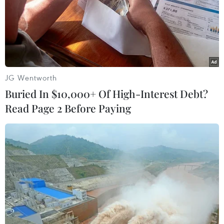
Trợ lý của Thư ký Hội đồng An ninh Nga cho rằng
phong trào Hồi giáo Taliban sẽ chỉ tham gia hòa đàm
với chính phủ Afghanistan, sau khi binh lính nước ngoài
rút khỏi quốc gia Nam Á này.
JG Wentworth
Buried In $10,000+ Of High-Interest Debt?
Read Page 2 Before Paying