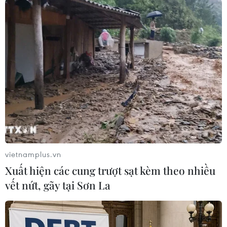
#Thiết bị an ninh
#Afghanistan
#Vladimir Putin
#Taliban
#Tin tức thế giới
#VietnamPlus
Ấn Độ
Nga
Theo dõi VietnamPlus
vietnamplus.vn
Xuất hiện các cung trượt sạt kèm theo nhiều
vết nứt, gãy tại Sơn La
TIN LIÊN QUAN