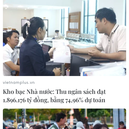
Trung Quốc phóng thành công hai
vệ tinh siêu phổ Đông Phương Huệ
Nhãn
05/08/2026 07:16
Trung Quốc: Cảnh sát Hong Kong,
Macau triệt phá vụ lừa đảo đầu tư
Fun Coffee
vietnamplus.vn
05/08/2026 06:41
Kho bạc Nhà nước: Thu ngân sách đạt
1.896.176 tỷ đồng, bằng 74,96% dự toán
Afghanistan đối mặt khủng hoảng
lương thực nghiêm trọng do thiếu
hụt viện trợ
05/08/2026 06:41