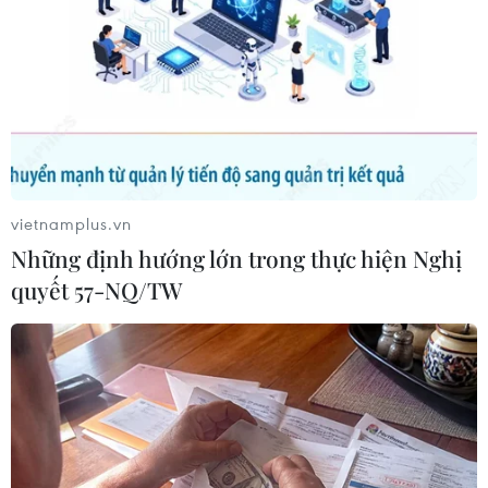
đô của UAE trong nỗ lực giúp chấm dứt xung đột.
vietnamplus.vn
Những định hướng lớn trong thực hiện Nghị
quyết 57-NQ/TW
Taliban sẽ hòa đàm nếu binh sỹ nước
ngoài rút khỏi Afghanistan
19/12/2018 13:43