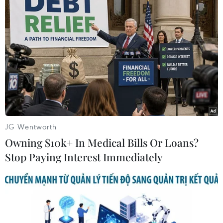
JG Wentworth
Phái đoàn Afghanistan tới UAE tham dự
Owning $10k+ In Medical Bills Or Loans?
hòa đàm với Taliban
Stop Paying Interest Immediately
18/12/2018 11:27
Ngày 18/12, phái đoàn đàm phán hòa bình của
Afghanistan tới thủ đô Abu Dhabi, một ngày sau khi Mỹ
và các đại diện Taliban tiến hành các cuộc gặp ở thủ