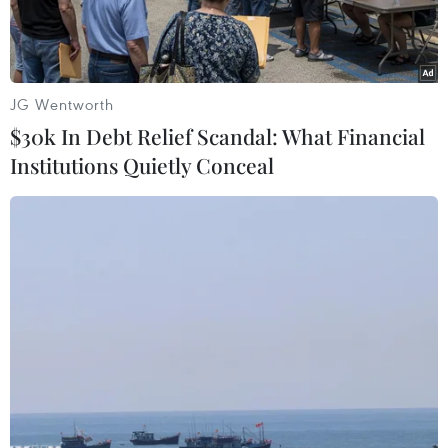
JG Wentworth
$30k In Debt Relief Scandal: What Financial
Institutions Quietly Conceal
Lực lượng an ninh Afghanistan điều tra tại hiện trường một vụ
tấn công ở Kabul ngày 11/12/2018. (Nguồn: THX/TTXVN)
Ấn Độ và Nga đã tái khẳng định sự ủng hộ đối
với tiến trình hòa bình của Afghanistan do nước