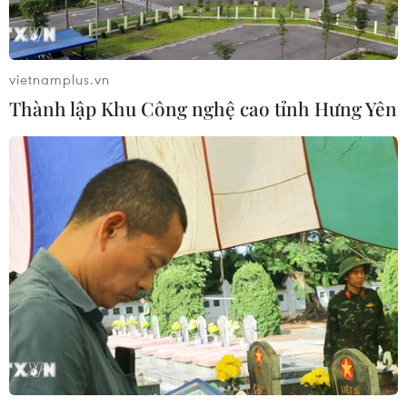
Xem thêm
vietnamplus.vn
Thành lập Khu Công nghệ cao tỉnh Hưng Yên
CƠ QUAN CHỦ QUẢN: THÔNG TẤN XÃ VIỆT NAM
Tổng Biên tập: TRẦN TIẾN DUẨN
Phó Tổng Biên tập: NGUYỄN THỊ TÁM, KHÚC THANH
THỦY
Sở hữu trí tuệ
Quy định sử dụng
RSS
Hỗ trợ
Ngôn ngữ
TTXVN
Dịch vụ tin
Quảng cáo