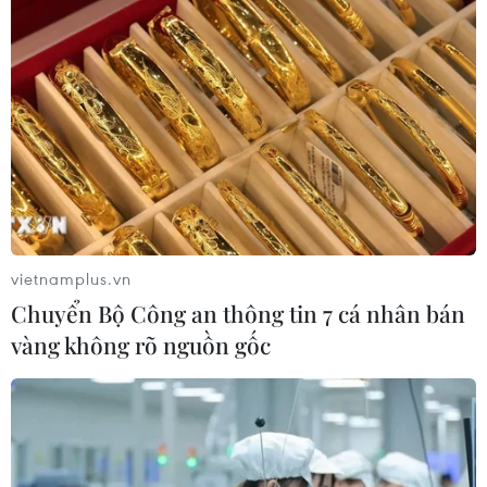
Hãng hàng không Air Premia của
Hàn Quốc nối lại đường bay
Incheon-TP Hồ Chí Minh
07/08/2026 04:28
Mở ra giai đoạn triển khai thực chất
quan hệ giữa Việt Nam và Australia
07/08/2026 01:27
vietnamplus.vn
Chuyển Bộ Công an thông tin 7 cá nhân bán
vàng không rõ nguồn gốc
Ấn Độ thử thành công tên lửa đạn
đạo Agni-4, tầm bắn 4.000 km
06/08/2026 23:17