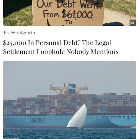
JG Wentworth
$25,000 In Personal Debt? The Legal
Settlement Loophole Nobody Mentions
Binh sỹ Mỹ làm nhiệm vụ tại căn cứ quân sự Shorab, Lashkar
Gah, tỉnh Helmand, Afghanistan. (Nguồn: AFP/TTXVN)
Hãng Reuters dẫn lời hai quan chức Mỹ giấu tên
ngày 20/12, tiết lộ rằng Tổng thống Donald
Trump đang cân nhắc
rút số lượng lớn binh