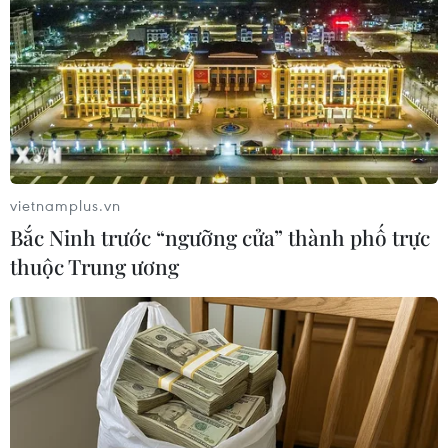
vietnamplus.vn
Dư luận trái chiều về việc Mỹ tuyên bố rút
Bắc Ninh trước “ngưỡng cửa” thành phố trực
quân khỏi Syria
thuộc Trung ương
20/12/2018 04:13
Nhiều nghị sỹ Mỹ, trong đó có các nghị sỹ đảng Cộng
hòa, quan chức Bộ Quốc phòng cũng như các đồng
minh quốc tế của Washington đã lên tiếng phản đối
quyết định rút quân khỏi Syria.