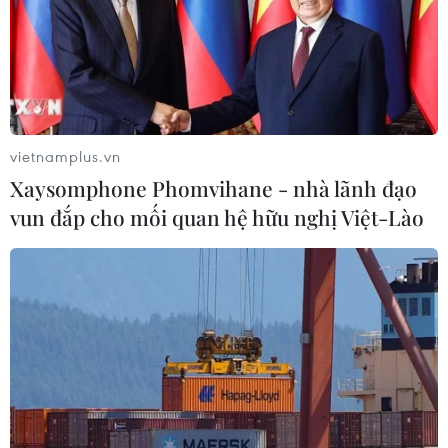
vietnamplus.vn
Xaysomphone Phomvihane - nhà lãnh đạo
vun đắp cho mối quan hệ hữu nghị Việt-Lào