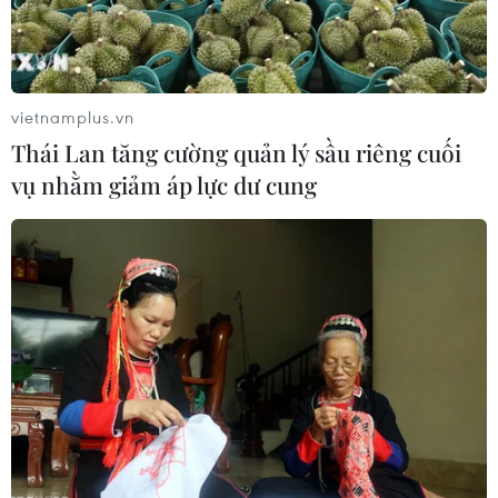
đưa ra quyết định rút quân khỏi Syria thì đó là một quyết
định đúng đắn.
vietnamplus.vn
Thái Lan tăng cường quản lý sầu riêng cuối
vụ nhằm giảm áp lực dư cung
Ông Trump khẳng định Mỹ không muốn