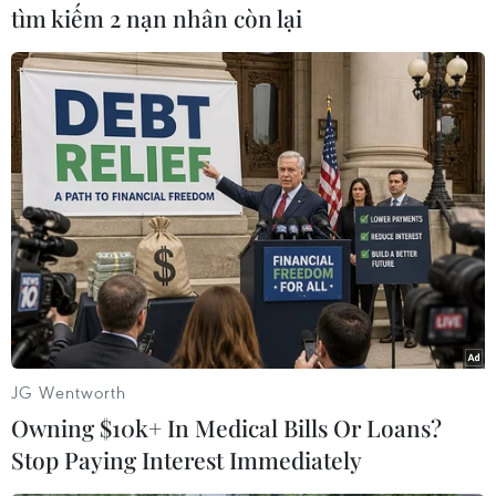
tìm kiếm 2 nạn nhân còn lại
#Máy ảnh
#Mỹ rút quân
#Binh sỹ Mỹ
#Lính Mỹ tại Afghanistan
#Tổng thống Donald Trump
JG Wentworth
#Lầu Năm Góc
#tin tức thời sự
#tin tức hot
Owning $10k+ In Medical Bills Or Loans?
#thời sự thế giới
#VietnamPlus
Mỹ
Stop Paying Interest Immediately