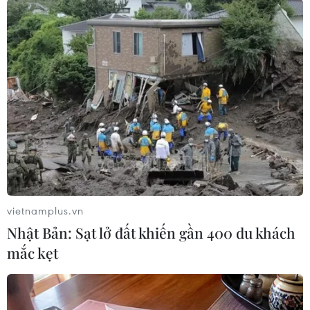
Theo dõi VietnamPlus
TIN LIÊN QUAN
vietnamplus.vn
Nhật Bản: Sạt lở đất khiến gần 400 du khách
mắc kẹt