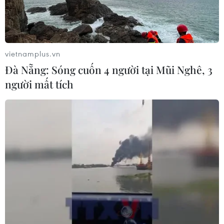
Việt Nam-Australia
06/08/2026 08:29
vietnamplus.vn
Hàn Quốc tăng cường giải pháp
Đà Nẵng: Sóng cuốn 4 người tại Mũi Nghê, 3
ngăn chặn đánh bạc trực tuyến trong
người mất tích
quân đội
06/08/2026 04:52
Tổng Bí thư, Chủ tịch nước Tô Lâm
sẽ thăm cấp Nhà nước tới Australia và
New Zealand
06/08/2026 04:30
Mỹ phát tín hiệu ủng hộ ổn định
đồng won của Hàn Quốc