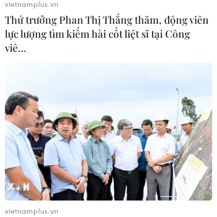
vietnamplus.vn
Thứ trưởng Phan Thị Thắng thăm, động viên
lực lượng tìm kiếm hài cốt liệt sĩ tại Công
viê…
CƠ QUAN CHỦ QUẢN: THÔNG TẤN XÃ VIỆT NAM
Tổng Biên tập: TRẦN TIẾN DUẨN
Phó Tổng Biên tập: NGUYỄN THỊ TÁM, KHÚC THANH
THỦY
Sở hữu trí tuệ
Quy định sử dụng
RSS
Hỗ trợ
Ngôn ngữ
TTXVN
Dịch vụ tin
Quảng cáo
Liên hệ
vietnamplus.vn