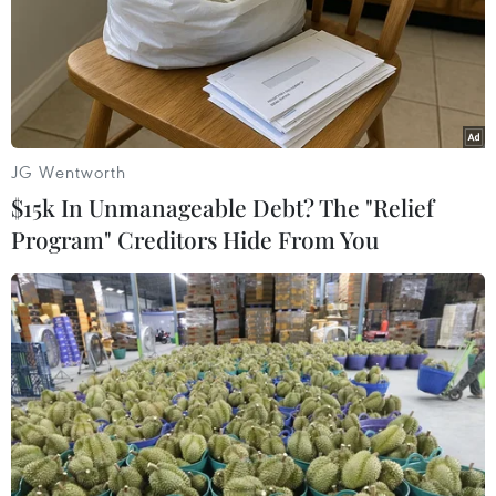
JG Wentworth
$15k In Unmanageable Debt? The "Relief
Program" Creditors Hide From You
Nga hoan nghênh quyết định của Mỹ rút
quân khỏi Syria
20/12/2018 11:54
Trả lời câu hỏi của phóng viên báo Chicago Tribune
(Mỹ), Tổng thống Nga Vladimir Putin cho biết nếu Mỹ