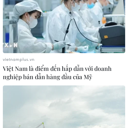
Hàn Quốc tái khẳng định mục tiêu
chung sống hòa bình với Triều Tiên
06/08/2026 15:33
Lở đất tại Philippines khiến ít nhất 4
người thiệt mạng
vietnamplus.vn
06/08/2026 15:06
Việt Nam là điểm đến hấp dẫn với doanh
nghiệp bán dẫn hàng đầu của Mỹ
Trung Quốc thử nghiệm tuyến tàu
cao tốc xuyên vùng đất đóng băng
vĩnh cửu
06/08/2026 12:35