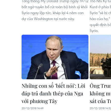
Tổng thống Mỹ Donald Trump ngày 19/12
Thổ Nhĩ Kỳ t
bất ngờ tuyên bố rút toàn bộ binh sỹ khỏi
Kurd ở phía 
Syria ngay lập tức, khép lại 4 năm can
Syria "sẽ bị 
dự của Washington tại nước này.
hào của họ,"
quyết định b
Syria.
Những con số 'biết nói': Lời
Ông Tru
đáp trả đanh thép của Nga
không mu
với phương Tây
sát của 
20/12/2018 14:49
20/12/2018 14:5