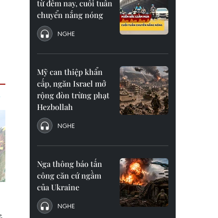
từ đêm nay, cuối tuần
chuyển nắng nóng
NGHE
Mỹ can thiệp khẩn
cấp, ngăn Israel mở
rộng đòn trừng phạt
Hezbollah
NGHE
Nga thông báo tấn
công căn cứ ngầm
của Ukraine
NGHE