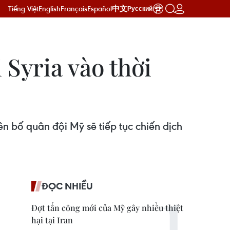
Tiếng Việt
English
Français
Español
中文
Русский
 Syria vào thời
 bố quân đội Mỹ sẽ tiếp tục chiến dịch
ĐỌC NHIỀU
Đợt tấn công mới của Mỹ gây nhiều thiệt
hại tại Iran