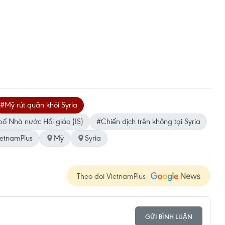
#Mỹ rút quân khỏi Syria
bố Nhà nước Hồi giáo (IS)
#Chiến dịch trên không tại Syria
etnamPlus
Mỹ
Syria
Theo dõi VietnamPlus
GỬI BÌNH LUẬN