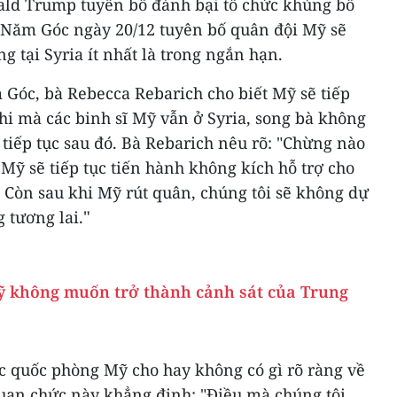
ald Trump tuyên bố đánh bại tổ chức khủng bố
u Năm Góc ngày 20/12 tuyên bố quân đội Mỹ sẽ
ng tại Syria ít nhất là trong ngắn hạn.
Góc, bà Rebecca Rebarich cho biết Mỹ sẽ tiếp
hi mà các binh sĩ Mỹ vẫn ở Syria, song bà không
 tiếp tục sau đó. Bà Rebarich nêu rõ: "Chừng nào
, Mỹ sẽ tiếp tục tiến hành không kích hỗ trợ cho
. Còn sau khi Mỹ rút quân, chúng tôi sẽ không dự
"
 tương lai.
 không muốn trở thành cảnh sát của Trung
c quốc phòng Mỹ cho hay không có gì rõ ràng về
Quan chức này khẳng định: "Điều mà chúng tôi