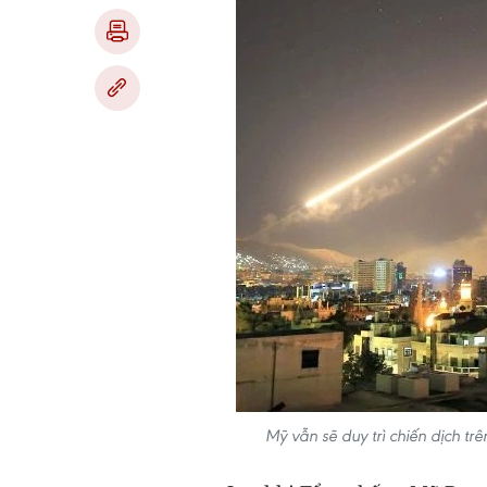
Mỹ vẫn sẽ duy trì chiến dịch tr