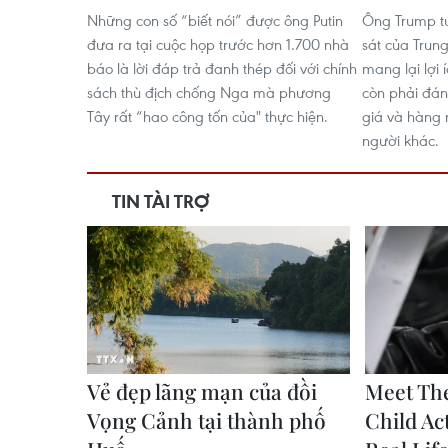
Những con số “biết nói” được ông Putin
Ông Trump tu
đưa ra tại cuộc họp trước hơn 1.700 nhà
sát của Trun
báo là lời đáp trả đanh thép đối với chính
mang lại lợi
sách thù địch chống Nga mà phương
còn phải đán
Tây rất “hao công tốn của" thực hiện.
giá và hàng 
người khác.