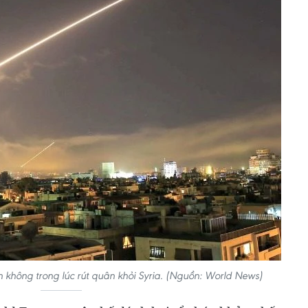
ên không trong lúc rút quân khỏi Syria. (Nguồn: World News)