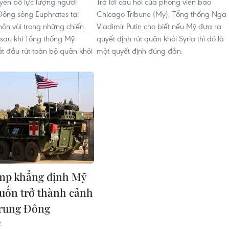
uyên bố lực lượng người
Trả lời câu hỏi của phóng viên báo
Đông sông Euphrates tại
Chicago Tribune (Mỹ), Tổng thống Nga
chôn vùi trong những chiến
Vladimir Putin cho biết nếu Mỹ đưa ra
 sau khi Tổng thống Mỹ
quyết định rút quân khỏi Syria thì đó là
ắt đầu rút toàn bộ quân khỏi
một quyết định đúng đắn.
mp khẳng định Mỹ
ốn trở thành cảnh
Trung Đông
2