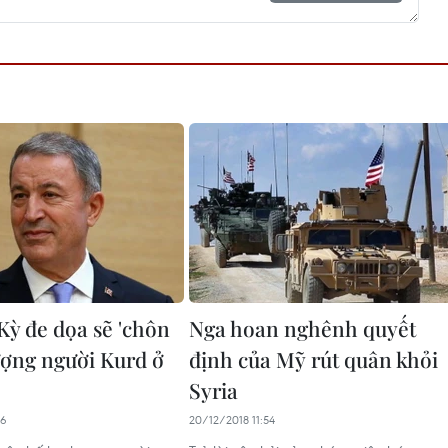
Kỳ đe dọa sẽ 'chôn
Nga hoan nghênh quyết
lượng người Kurd ở
định của Mỹ rút quân khỏi
Syria
26
20/12/2018 11:54