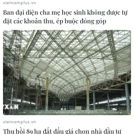
vietnamplus.vn
Ban đại diện cha mẹ học sinh không được tự
đặt các khoản thu, ép buộc đóng góp
Tà áo truyền thống “đan kết” tình
hữu nghị 50 năm Việt Nam-Thái Lan
06/08/2026 07:30
Nâng cấp Quảng Ninh, Bắc Ninh:
Tạo tiền đề phát triển văn hóa du lịch
địa phương
06/08/2026 07:30
Chủ tịch Quốc hội Thái Lan dự khai
mạc Triển lãm 50 năm quan hệ ngoại
vietnamplus.vn
giao Việt Nam-Thái Lan
Thu hồi 89 ha đất đấu giá chọn nhà đầu tư