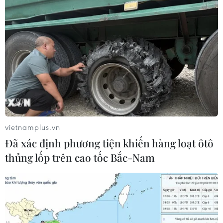
sự hưng thịnh, từng được biết đến bởi danh hiệu “làng
thợ may đệ nhất Hà thành”.
vietnamplus.vn
Đã xác định phương tiện khiến hàng loạt ôtô
thủng lốp trên cao tốc Bắc-Nam
Cổ Đô: Từ làng lụa, làng tiến sỹ đến làng