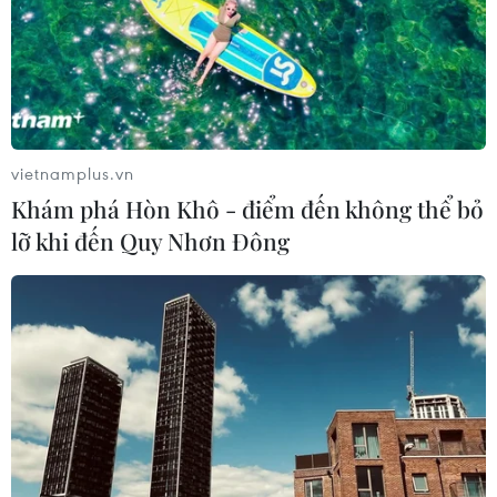
Thời trang đồng hành cùng làng nghề Cổ
Chất gìn giữ lụa thủ công
06/07/2023 03:43
vietnamplus.vn
Nhà thiết kế Vũ Thu Phương đã chọn con đường thời
Khám phá Hòn Khô - điểm đến không thể bỏ
trang “xanh bền vững” với mong muốn được đồng
lỡ khi đến Quy Nhơn Đông
hành, gìn giữ và phát triển nghề ươm tơ dệt lụa của
làng nghề Cổ Chất ở quê hương Nam Định.