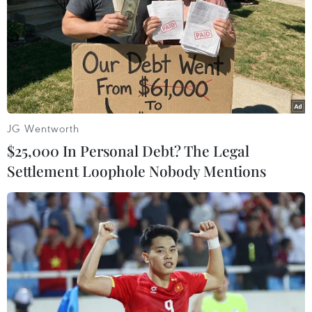
chứa đựng nhiều giá trị, tiềm năng phát triển
thành không gian sáng tạob ởi làng chứa đựng
hạ tầng văn hóa sáng tạo, trên cả vật thể và phi
vật thể, là nền tảng phát triển hoạt động sáng
tạo.
Lịch sử làng Cựu là lịch sử của sự hồi sinh và sự
JG Wentworth
sáng tạo trong chuyển đổi kinh tế, trường học
$25,000 In Personal Debt? The Legal
Huỳnh Thúc Kháng thể hiện triết lý giáo dục
Settlement Loophole Nobody Mentions
sáng tạo, không gian kiến trúc cảnh quan được
xây dựng ngẫu hứng sáng tạo pha trộn kiến trúc
phương Tây trên nền tảng truyền thống của
không gian làng Vùng đồng bằng Bắc Bộ.