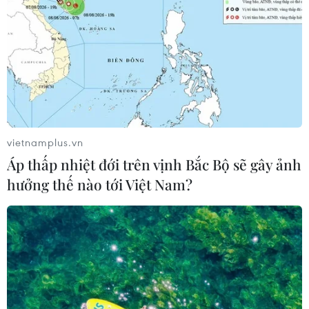
họa sỹ nổi danh
01/10/2023 23:16
Không chỉ giữ vẻ đẹp của làng quê đồng bằng Bắc Bộ,
Cổ Đô xưa nổi tiếng là làng lụa, vùng đất của những
danh nhân nổi tiếng và giờ đây nổi danh là làng họa
sỹ.
vietnamplus.vn
Áp thấp nhiệt đới trên vịnh Bắc Bộ sẽ gây ảnh
hưởng thế nào tới Việt Nam?