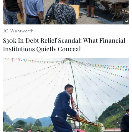
JG Wentworth
$30k In Debt Relief Scandal: What Financial
Institutions Quietly Conceal
Từ xa ngắm nhìn những ngôi nhà có kiến trúc kiểu Pháp, du
khách có thể bắt gặp một câu đối, câu liễn đối quen thuộc hoặc
họa tiết chạm trổ hoa sen. (Ảnh: Mai Mai/Vietnam+)
Làng Cựu, xã Vân Từ, huyện Phú Xuyên nằm
cách trung tâm Hà Nội khoảng 40km đã có tuổi
đời trên 500 năm.
Ngôi làng cổ này nổi danh với những ngôi biệt