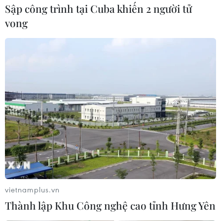
Sập công trình tại Cuba khiến 2 người tử
vong
#Hà Nội
#Làng Cựu
#Huyện Phú Xuyên
#Kiến trúc Pháp
#Làng cổ
#Đồng bằng Bắc Bộ
TP. Hà Nội
Theo dõi VietnamPlus
vietnamplus.vn
Thành lập Khu Công nghệ cao tỉnh Hưng Yên
TIN LIÊN QUAN