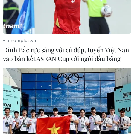
vietnamplus.vn
Đình Bắc rực sáng với cú đúp, tuyển Việt Nam
vào bán kết ASEAN Cup với ngôi đầu bảng
Một góc làng Cựu. (Ảnh: Mai Mai/Vietnam+)
Bởi vậy, nếu khai thác giá trị làng cổ cho hoạt
động sáng tạo sẽ mang lại nhiều hiệu quả cho
việc bảo tồn, khai thác phát triển văn hóa, du
lịch.
Tiến sỹ Mongol Khan, giảng viên Khoa Kiến
trúc, Đại học Công nghệ Rajamangala
Thanyaburi (Thái Lan), người chuyên nghiên