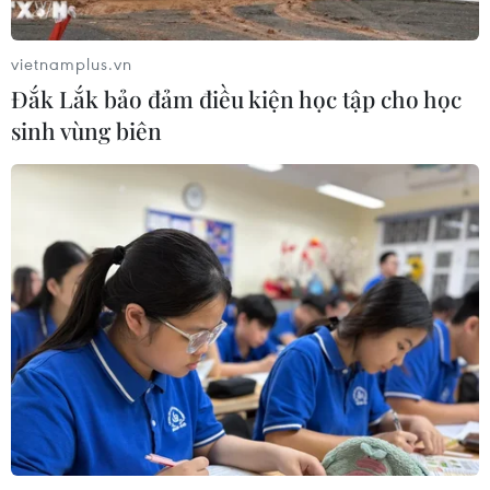
tộc
06/08/2026 11:29
vietnamplus.vn
Đắk Lắk bảo đảm điều kiện học tập cho học
Khởi động xét chọn Doanh nghiệp
sinh vùng biên
đạt chuẩn văn hóa kinh doanh Việt
Nam 2026
06/08/2026 10:42
Xã Tây Giang khai mạc Ngày hội văn
hóa Cơ Tu lần thứ 1
06/08/2026 10:38
Thanh Hóa dự kiến bắn pháo hoa vào
dịp Quốc khánh 2/9
06/08/2026 09:58