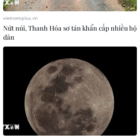
vietnamplus.vn
Nứt núi, Thanh Hóa sơ tán khẩn cấp nhiều hộ
dân