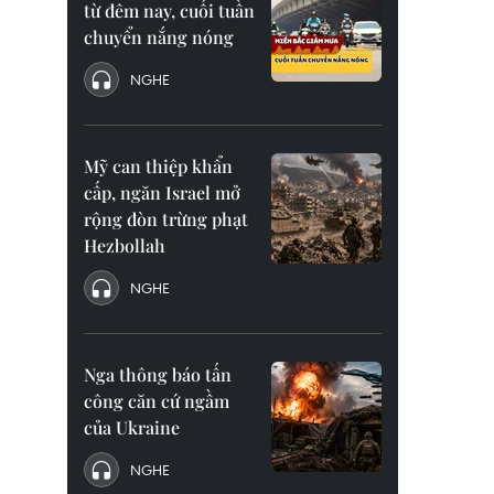
từ đêm nay, cuối tuần
chuyển nắng nóng
NGHE
Mỹ can thiệp khẩn
cấp, ngăn Israel mở
rộng đòn trừng phạt
Hezbollah
NGHE
Nga thông báo tấn
công căn cứ ngầm
của Ukraine
NGHE