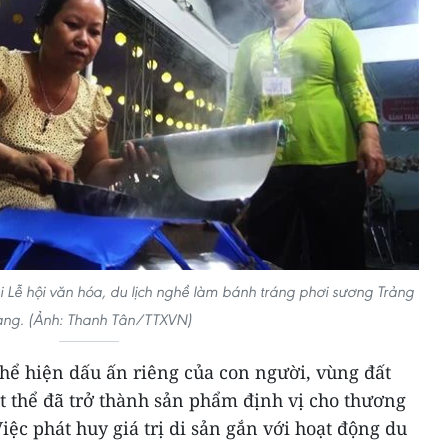
i Lễ hội văn hóa, du lịch nghề làm bánh tráng phơi sương Trảng
àng. (Ảnh: Thanh Tân/TTXVN)
 thể hiện dấu ấn riêng của con người, vùng đất
ật thể đã trở thành sản phẩm định vị cho thương
iệc phát huy giá trị di sản gắn với hoạt động du