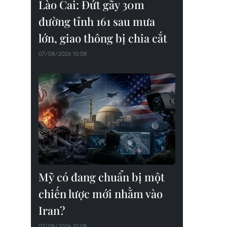
Lào Cai: Đứt gãy 30m
đường tỉnh 161 sau mưa
lớn, giao thông bị chia cắt
07/08/2026 10:08
Mỹ có đang chuẩn bị một
chiến lược mới nhằm vào
Iran?
07/08/2026 10:08