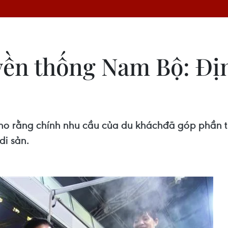
yền thống Nam Bộ: Đị
ho rằng chính nhu cầu của du kháchđã góp phần t
di sản.