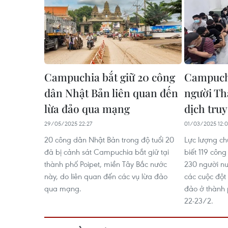
Campuchia bắt giữ 20 công
Campuchi
dân Nhật Bản liên quan đến
người Th
lừa đảo qua mạng
dịch truy
29/05/2025 22:27
01/03/2025 12:0
20 công dân Nhật Bản trong độ tuổi 20
Lực lượng c
đã bị cảnh sát Campuchia bắt giữ tại
biết 119 côn
thành phố Poipet, miền Tây Bắc nước
230 người nư
này, do liên quan đến các vụ lừa đảo
các cuộc đột
qua mạng.
đảo ở thành 
22-23/2.