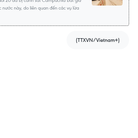
uổi 20 đã bị cảnh sát Campuchia bắt giữ
c nước này, do liên quan đến các vụ lừa
(TTXVN/Vietnam+)