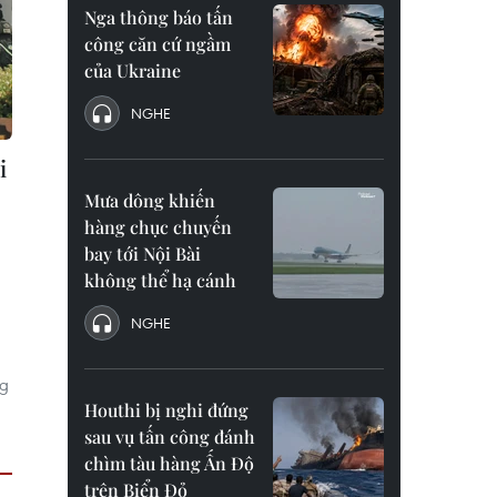
Nga thông báo tấn
công căn cứ ngầm
của Ukraine
NGHE
i
Mưa dông khiến
hàng chục chuyến
bay tới Nội Bài
không thể hạ cánh
NGHE
ng
Houthi bị nghi đứng
sau vụ tấn công đánh
chìm tàu hàng Ấn Độ
trên Biển Đỏ