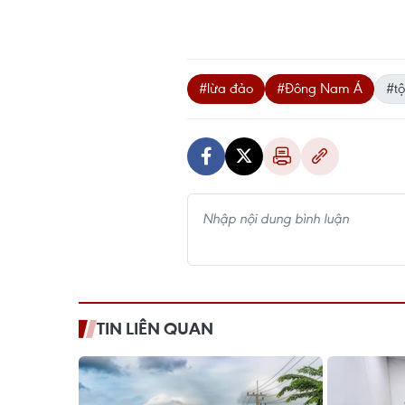
#lừa đảo
#Đông Nam Á
#t
TIN LIÊN QUAN