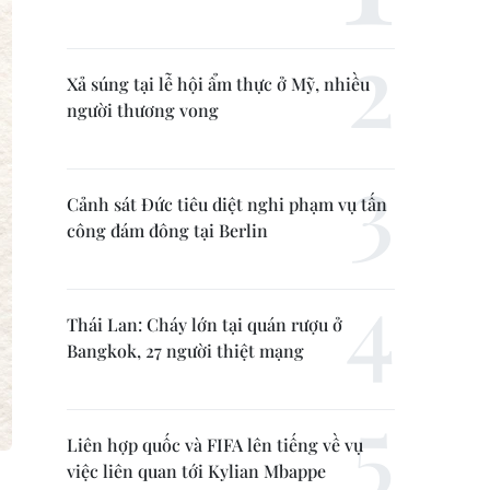
Xả súng tại lễ hội ẩm thực ở Mỹ, nhiều
người thương vong
Cảnh sát Đức tiêu diệt nghi phạm vụ tấn
công đám đông tại Berlin
Thái Lan: Cháy lớn tại quán rượu ở
Bangkok, 27 người thiệt mạng
Liên hợp quốc và FIFA lên tiếng về vụ
việc liên quan tới Kylian Mbappe