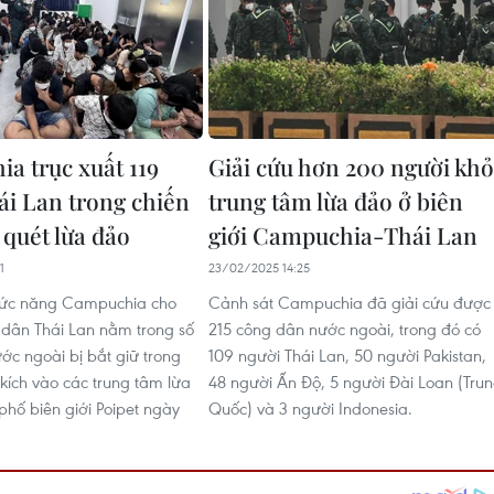
a trục xuất 119
Giải cứu hơn 200 người khỏ
ái Lan trong chiến
trung tâm lừa đảo ở biên
 quét lừa đảo
giới Campuchia-Thái Lan
1
23/02/2025 14:25
hức năng Campuchia cho
Cảnh sát Campuchia đã giải cứu được
g dân Thái Lan nằm trong số
215 công dân nước ngoài, trong đó có
ớc ngoài bị bắt giữ trong
109 người Thái Lan, 50 người Pakistan,
 kích vào các trung tâm lừa
48 người Ấn Độ, 5 người Đài Loan (Tru
phố biên giới Poipet ngày
Quốc) và 3 người Indonesia.