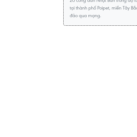
20 công dân Nhật Bản trong độ t
tại thành phố Poipet, miền Tây Bắ
đảo qua mạng.