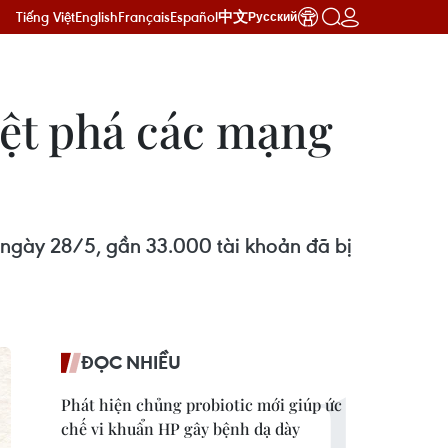
Tiếng Việt
English
Français
Español
中文
Русский
riệt phá các mạng
ngày 28/5, gần 33.000 tài khoản đã bị
ĐỌC NHIỀU
Phát hiện chủng probiotic mới giúp ức
chế vi khuẩn HP gây bệnh dạ dày