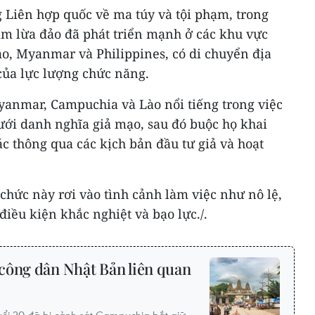
 Liên hợp quốc về ma túy và tội phạm, trong
âm lừa đảo đã phát triển mạnh ở các khu vực
ào, Myanmar và Philippines, có di chuyển địa
của lực lượng chức năng.
Myanmar, Campuchia và Lào nổi tiếng trong việc
ưới danh nghĩa giả mạo, sau đó buộc họ khai
ác thông qua các kịch bản đầu tư giả và hoạt
 chức này rơi vào tình cảnh làm việc như nô lệ,
điều kiện khắc nghiệt và bạo lực./.
công dân Nhật Bản liên quan