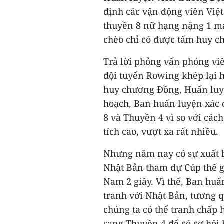
định các vận động viên Việ
thuyền 8 nữ hạng nặng 1 mái
chèo chỉ có được tấm huy 
Trả lời phỏng vấn phóng vi
đội tuyển Rowing khép lại h
huy chương Đồng, Huấn luyệ
hoạch, Ban huấn luyện xác 
8 và Thuyền 4 vì so với các
tích cao, vượt xa rất nhiều.
Nhưng năm nay có sự xuất h
Nhật Bản tham dự Cúp thế gi
Nam 2 giây. Vì thế, Ban hu
tranh với Nhật Bản, tương q
chúng ta có thể tranh chấp
sang Thuyền 4 để có cơ hội