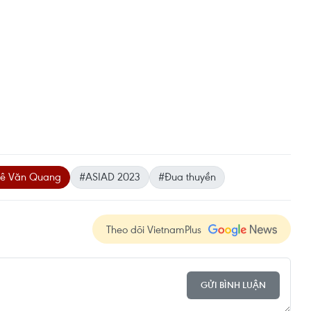
ê Văn Quang
#ASIAD 2023
#Đua thuyền
Theo dõi VietnamPlus
GỬI BÌNH LUẬN