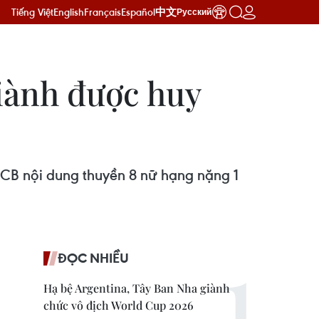
Tiếng Việt
English
Français
Español
中文
Русский
iành được huy
CB nội dung thuyền 8 nữ hạng nặng 1
ĐỌC NHIỀU
Hạ bệ Argentina, Tây Ban Nha giành
chức vô địch World Cup 2026