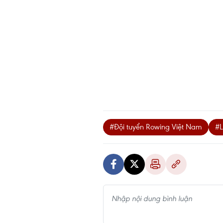
#Đội tuyển Rowing Việt Nam
#L