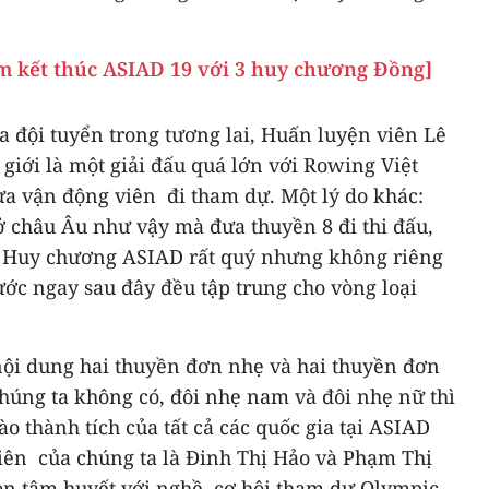
m kết thúc ASIAD 19 với 3 huy chương Đồng]
a đội tuyển trong tương lai, Huấn luyện viên Lê
 giới là một giải đấu quá lớn với Rowing Việt
 vận động viên đi tham dự. Một lý do khác:
ở châu Âu như vậy mà đưa thuyền 8 đi thi đấu,
. Huy chương ASIAD rất quý nhưng không riêng
ước ngay sau đây đều tập trung cho vòng loại
 nội dung hai thuyền đơn nhẹ và hai thuyền đơn
úng ta không có, đôi nhẹ nam và đôi nhẹ nữ thì
ào thành tích của tất cả các quốc gia tại ASIAD
viên của chúng ta là Đinh Thị Hảo và Phạm Thị
còn tâm huyết với nghề, cơ hội tham dự Olympic