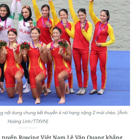
g nội dung chung kết thuyền 4 nữ hạng nặng 2 mái chèo. (Ảnh:
Hoàng Linh/TTXVN)
i tuyển Rowing Việt Nam Lê Văn Quang khẳng