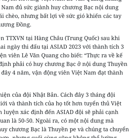
t Nam đủ sức giành huy chương Bạc nội dung
 chèo, nhưng bất lợi về sức gió khiến các tay
chương Đồng.
ên TTXVN tại Hàng Châu (Trung Quốc) sau khi
ai ngày thi đấu tại ASIAD 2023 với thành tích 3
n viên Lê Văn Quang cho biết: “Thực ra về kế
định phải có huy chương Bạc ở nội dung Thuyền
h đây 4 năm, vận động viên Việt Nam đạt thành
iện của đội Nhật Bản. Cách đây 3 tháng đội
ới và thành tích của họ tốt hơn tuyển thủ Việt
ấn luyện xác định đến ASIAD đội sẽ phải cạnh
uan là 50-50. Ngoài ra, có một nội dung mà
 huy chương Bạc là Thuyền pe và chúng ta chuyển
 hơn, nhưng cuối cùng cũng không thể lường