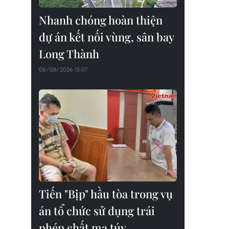
Nhanh chóng hoàn thiện
dự án kết nối vùng, sân bay
Long Thành
06/08/2026 15:07
Tiến "Bịp" hầu tòa trong vụ
án tổ chức sử dụng trái
phép chất ma túy