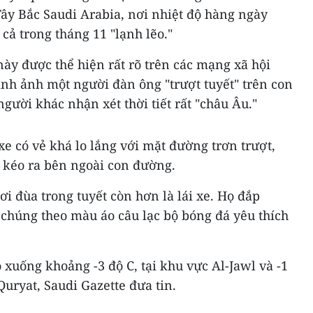
ây Bắc Saudi Arabia, nơi nhiệt độ hàng ngày
cả trong tháng 11 "lạnh lẽo."
này được thể hiện rất rõ trên các mạng xã hội
ình ảnh một người đàn ông "trượt tuyết" trên con
ười khác nhận xét thời tiết rất "châu Âu."
e có vẻ khá lo lắng với mặt đường trơn trượt,
c kéo ra bên ngoài con đường.
ơi đùa trong tuyết còn hơn là lái xe. Họ đắp
 chúng theo màu áo câu lạc bộ bóng đá yêu thích
 xuống khoảng -3 độ C, tại khu vực Al-Jawl và -1
Quryat, Saudi Gazette đưa tin.