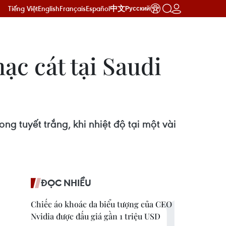
Tiếng Việt
English
Français
Español
中文
Русский
mạc cát tại Saudi
g tuyết trắng, khi nhiệt độ tại một vài
ĐỌC NHIỀU
Chiếc áo khoác da biểu tượng của CEO
Nvidia được đấu giá gần 1 triệu USD