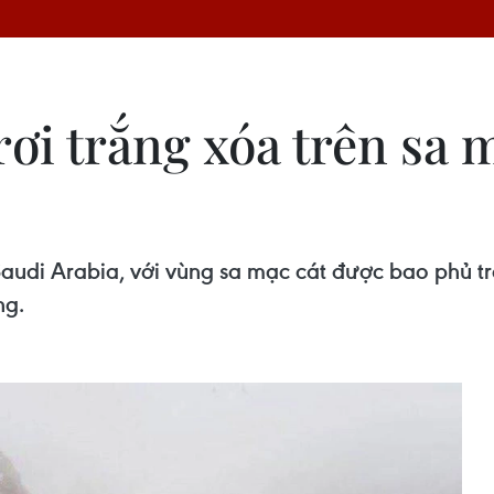
rơi trắng xóa trên sa 
audi Arabia, với vùng sa mạc cát được bao phủ tron
ng.