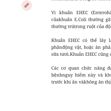
Vi khuẩn EHEC (Enterohä
củakhuẩn E.Coli thường g
thường trútrong ruột của độn
Khuẩn EHEC có thể lây la
phânđộng vật, hoặc ăn phả
sữa tươi.Khuẩn EHEC cũng c
Các cơ quan chức năng đ
bệnhnguy hiểm này và khu
trước khi ăn vàkhông ăn thịt