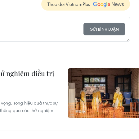
Theo dõi VietnamPlus
GỬI BÌNH LUẬN
hử nghiệm điều trị
 vọng, song hiệu quả thực sự
n thông qua các thử nghiệm