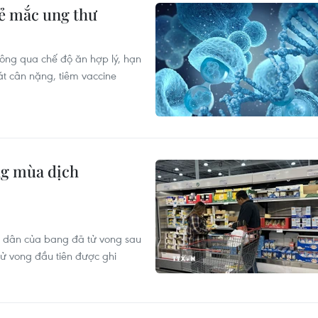
rẻ mắc ung thư
ông qua chế độ ăn hợp lý, hạn
át cân nặng, tiêm vaccine
ng mùa dịch
cư dân của bang đã tử vong sau
tử vong đầu tiên được ghi