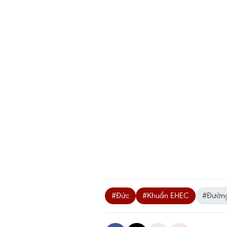
#Đức
#Khuẩn EHEC
#Đường