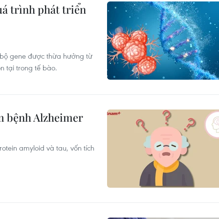
uá trình phát triển
 bộ gene được thừa hưởng từ
n tại trong tế bào.
m bệnh Alzheimer
tein amyloid và tau, vốn tích