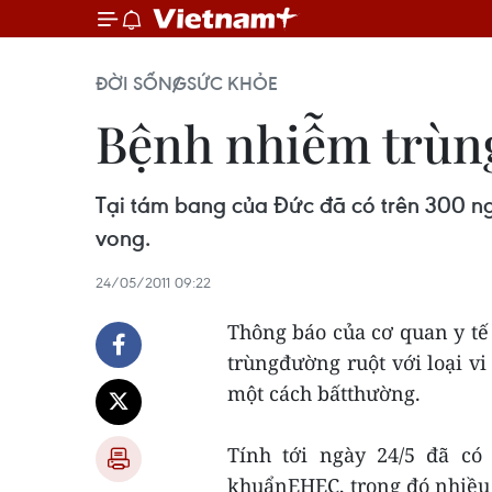
ĐỜI SỐNG
SỨC KHỎE
Bệnh nhiễm trùng
Tại tám bang của Đức đã có trên 300 n
vong.
24/05/2011 09:22
Thông báo của cơ quan y tế 
trùngđường ruột với loại 
một cách bấtthường.
Tính tới ngày 24/5 đã có
khuẩnEHEC, trong đó nhiều 