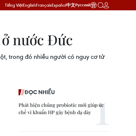
Tiếng Việt
English
Français
Español
中文
Русский
 ở nước Đức
t, trong đó nhiều người có nguy cơ tử
ĐỌC NHIỀU
Phát hiện chủng probiotic mới giúp ức
chế vi khuẩn HP gây bệnh dạ dày