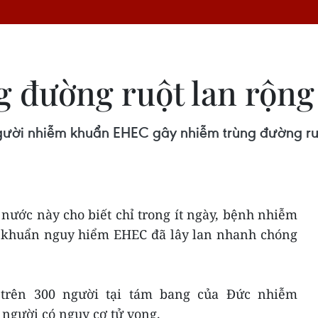
 đường ruột lan rộng
gười nhiễm khuẩn EHEC gây nhiễm trùng đường ruộ
nước này cho biết chỉ trong ít ngày, bệnh nhiễm
vi khuẩn nguy hiểm EHEC đã lây lan nhanh chóng
 trên 300 người tại tám bang của Đức nhiễm
người có nguy cơ tử vong.