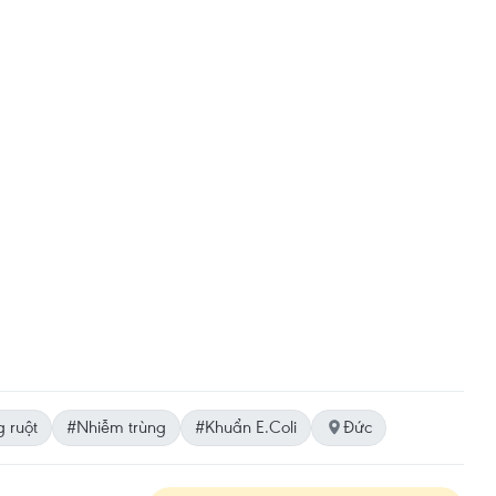
 ruột
#Nhiễm trùng
#Khuẩn E.Coli
Đức