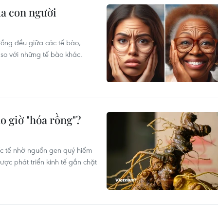
ủa con người
đồng đều giữa các tế bào,
 so với những tế bào khác.
o giờ "hóa rồng"?
c tế nhờ nguồn gen quý hiếm
 lược phát triển kinh tế gắn chặt