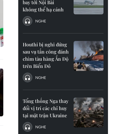
bay tới Nội Bài
không thể hạ cánh
NGHE
Houthi bị nghi đứng
sau vụ tấn công đánh
chìm tàu hàng Ấn Độ
trên Biển Đỏ
NGHE
Tổng thống Nga thay
đổi vị trí các chỉ huy
tại mặt trận Ukraine
NGHE