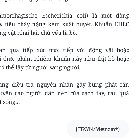
morrhagische Escherichia coli) là một dòng
ây tiêu chảy nặng kèm xuất huyết. Khuẩn EHEC
g vật nhai lại, chủ yếu là bò.
n qua tiếp xúc trực tiếp với động vật hoặc
i thực phẩm nhiễm khuẩn này như thịt bò hoặc
ó thể lây từ người sang người.
ang điều tra nguyên nhân gây bùng phát căn
yến cáo người dân nên rửa sạch tay, rau quả
 sống./.
(TTXVN/Vietnam+)