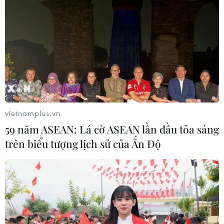
vietnamplus.vn
59 năm ASEAN: Lá cờ ASEAN lần đầu tỏa sáng
trên biểu tượng lịch sử của Ấn Độ