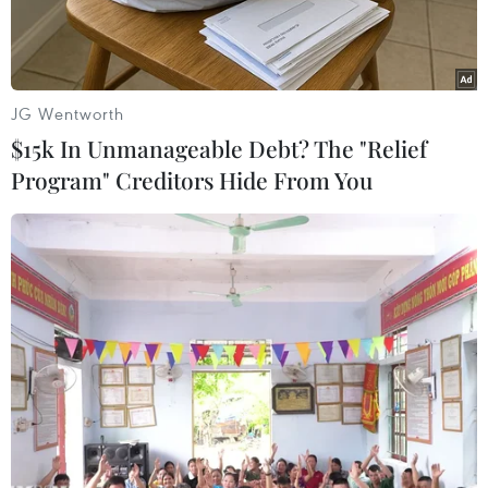
sản của người khác.
JG Wentworth
$15k In Unmanageable Debt? The "Relief
Program" Creditors Hide From You
Ảnh minh họa. (Nguồn: Vietnam+)
Ngày 11/6, Phòng Cảnh sát kinh tế, Công an tỉnh
Bình Dương cho biết, đơn vị đang tạm giữ Phạm