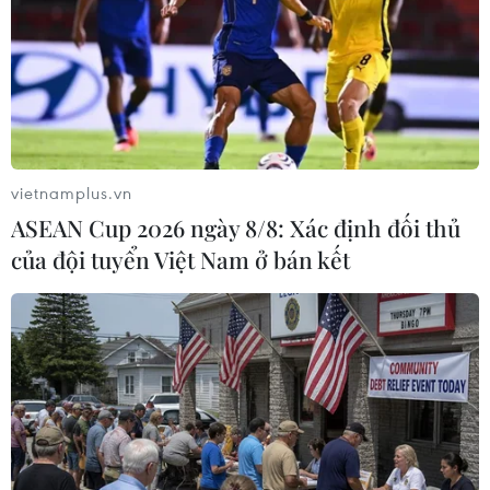
thuê người làm giả giấy chứng nhận quyền sử dụng đất
đã cầm cố rồi mang giấy giả đến trả lại cho bà T., ông
V. với lý do ngân hàng không cho vay.
vietnamplus.vn
ASEAN Cup 2026 ngày 8/8: Xác định đối thủ
của đội tuyển Việt Nam ở bán kết