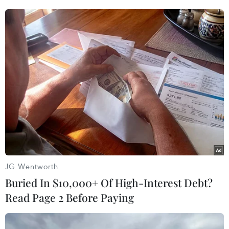
ông V., Lê Thị My Chi thuê người
làm giả giấy chứng nhận quyền
sử dụng đất đã cầm cố rồi mang
giấy giả đến trả lại cho bà T., ông
V. với lý do ngân hàng không cho
vay.
(TTXVN/Vietnam+)
JG Wentworth
Buried In $10,000+ Of High-Interest Debt?
Read Page 2 Before Paying