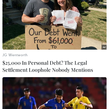
TIN LIÊN QUAN
JG Wentworth
$25,000 In Personal Debt? The Legal
Settlement Loophole Nobody Mentions
Dùng "sổ đỏ" giả để lừa đảo, cả nhà cùng
lĩnh án tù
25/07/2024 10:49
Để tránh sự phát hiện của bà T., ông V., Lê Thị My Chi