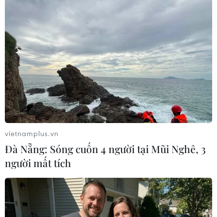
#Công an tỉnh Bình Dương
#Sổ đỏ giả
#Chiếm đoạt tài sản
Bình Dương
Tp. Hồ Chí Minh
vietnamplus.vn
Theo dõi VietnamPlus
Đà Nẵng: Sóng cuốn 4 người tại Mũi Nghê, 3
người mất tích