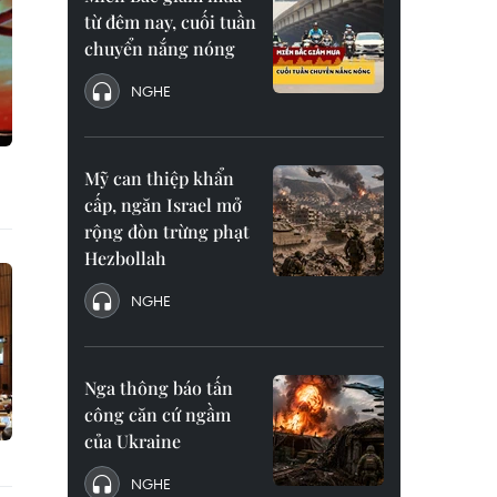
từ đêm nay, cuối tuần
chuyển nắng nóng
NGHE
Mỹ can thiệp khẩn
cấp, ngăn Israel mở
rộng đòn trừng phạt
Hezbollah
NGHE
Nga thông báo tấn
công căn cứ ngầm
của Ukraine
NGHE