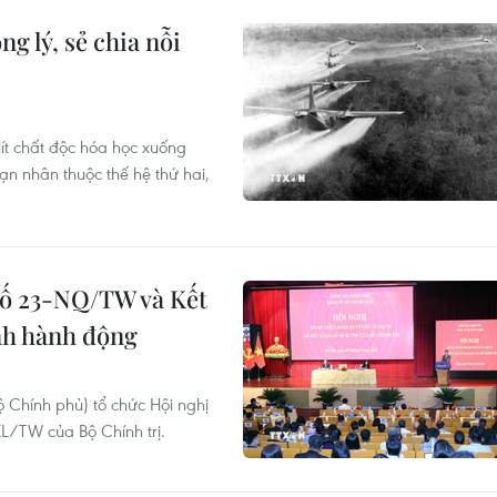
g lý, sẻ chia nỗi
lít chất độc hóa học xuống
n nhân thuộc thế hệ thứ hai,
số 23-NQ/TW và Kết
nh hành động
 Chính phủ) tổ chức Hội nghị
KL/TW của Bộ Chính trị.