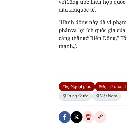
vớiCông ước Liên hợp quốc 
dầu khíquốc tế.
"Hành động này đã vi phạm
phánvà lợi ích quốc gia của
căng thẳngở Biển Đông," T
mạnh./.
#Bộ Ngoại giao
#Đại sứ quán 
Trung Quốc
Việt Nam