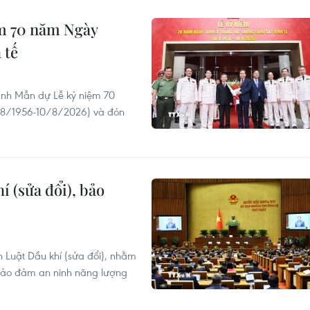
ệm 70 năm Ngày
 tế
anh Mẫn dự Lễ kỷ niệm 70
0/8/1956-10/8/2026) và đón
í (sửa đổi), bảo
n Luật Dầu khí (sửa đổi), nhằm
bảo đảm an ninh năng lượng