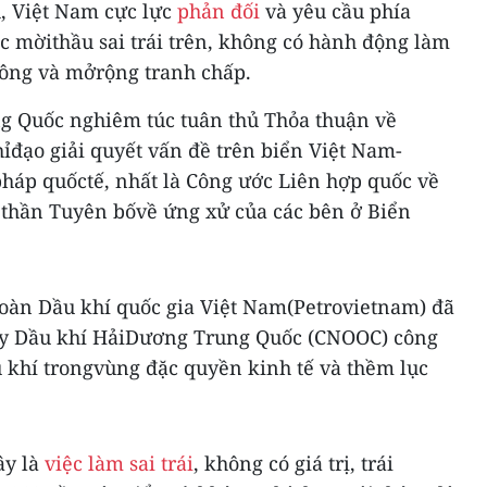
 Việt Nam cực lực
phản đối
và yêu cầu phía
c mờithầu sai trái trên, không có hành động làm
Đông và mởrộng tranh chấp.
g Quốc nghiêm túc tuân thủ Thỏa thuận về
ỉđạo giải quyết vấn đề trên biển Việt Nam-
pháp quốctế, nhất là Công ước Liên hợp quốc về
 thần Tuyên bốvề ứng xử của các bên ở Biển
đoàn Dầu khí quốc gia Việt Nam(Petrovietnam) đã
 ty Dầu khí HảiDương Trung Quốc (CNOOC) công
u khí trongvùng đặc quyền kinh tế và thềm lục
ây là
việc làm sai trái
, không có giá trị, trái