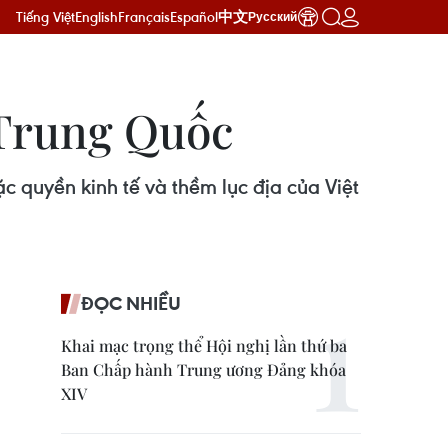
Tiếng Việt
English
Français
Español
中文
Русский
 Trung Quốc
c quyền kinh tế và thềm lục địa của Việt
ĐỌC NHIỀU
Khai mạc trọng thể Hội nghị lần thứ ba
Ban Chấp hành Trung ương Đảng khóa
XIV