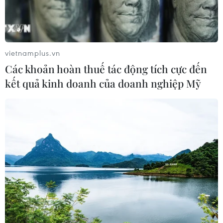
17/11/2016 08:09
Policromia - mẫu đồng hồ xa xỉ đình đám của thương
hiệu Fendi (Italy), sau khi được giới thiệu ở nhiều nước,
sẽ chính thức ra mắt các tín đồ thời trang Việt Nam vào
vietnamplus.vn
ngày 19/11 tới, tại Hà Nội.
Các khoản hoàn thuế tác động tích cực đến
kết quả kinh doanh của doanh nghiệp Mỹ