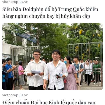
vietnamplus.vn
đường lượn eo tôn đường cong cơ thể người mẫu trong
Siêu bão Doldphin đổ bộ Trung Quốc khiến
phom dáng quen thuộc như đầm quây, cúp ngực, đuôi
hàng nghìn chuyến bay bị hủy khẩn cấp
cá và những thiết kế dạ hội thướt tha.
vietnamplus.vn
Điểm chuẩn Đại học Kinh tế quốc dân cao
Những cô nàng Rock Chic hiện đại trong