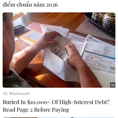
điểm chuẩn năm 2026
JG Wentworth
Buried In $10,000+ Of High-Interest Debt?
Read Page 2 Before Paying
Các thiết kế được thể hiện tinh xảo bằng kỹ thuật thêu thủ công
và trang trí 3D trên các chất liệu ren cổ điển. (Ảnh: BTC)