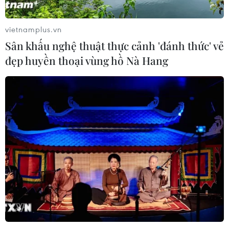
vietnamplus.vn
Sân khấu nghệ thuật thực cảnh 'đánh thức' vẻ
đẹp huyền thoại vùng hồ Nà Hang