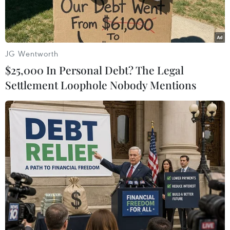
JG Wentworth
$25,000 In Personal Debt? The Legal
Settlement Loophole Nobody Mentions
Nhà tạo mốt Priyo Oktaviano và bộ sưu tập
“Potpourri.”
(Ảnh:
BTC)
Nhà thiết kế Priyo Oktaviano đến từ Indonesia
đã giới thiệu tới khán giả Hà Nội bộ sưu tập
“Potpourri”
lấy cảm hứng từ những cánh hoa