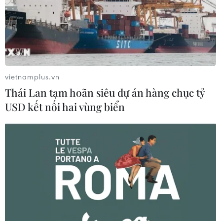
Bộ sưu tập đã thể hiện nghệ thuật thêu tay đỉnh cao của các
nghệ nhân. (Ảnh: BTC)
vietnamplus.vn
Thái Lan tạm hoãn siêu dự án hàng chục tỷ
(Vietnam+)
USD kết nối hai vùng biển