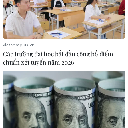
biết cách làm chủ cuộc sống.
vietnamplus.vn
Các trường đại học bắt đầu công bố điểm
chuẩn xét tuyển năm 2026
Ngắm mẫu đồng hồ độc bản siêu xa xỉ hơn
2 tỷ đồng sắp đến Việt Nam