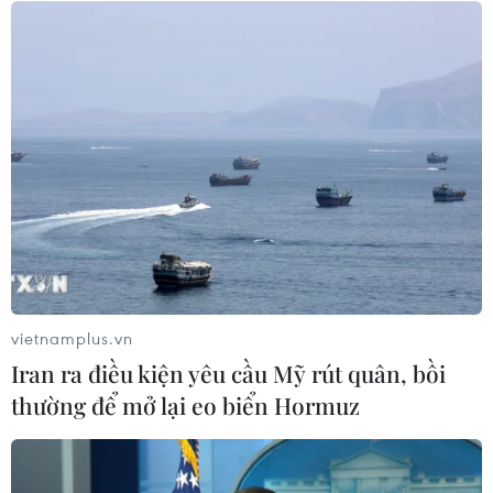
15/06/2026 08:03
NTK Đỗ Mạnh Cường cùng 120 người
mẫu sẽ “độc chiếm” bế mạc Tuần
thời trang quốc tế
11/06/2026 10:26
The Face Vietnam 2026 khởi động
“đường đua” mới với những cá tính
ấn tượng
vietnamplus.vn
08/06/2026 05:39
Iran ra điều kiện yêu cầu Mỹ rút quân, bồi
thường để mở lại eo biển Hormuz
Các nhà tạo mẫu trẻ Việt Nam theo
đuổi dòng chảy bền vững cùng di
sản