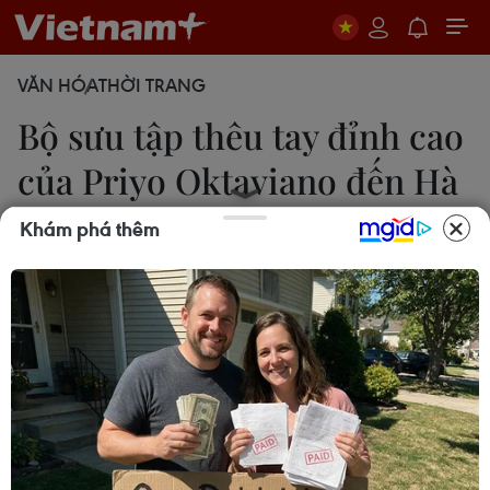
VĂN HÓA
THỜI TRANG
Bộ sưu tập thêu tay đỉnh cao
của Priyo Oktaviano đến Hà
Nội
Khám phá thêm
Mai Mai
18/11/2016 23:42
Các thiết kế có tông màu pastel cổ điển, những bộ
trang phục xuyên thấu tạo nên từ các hiệu ứng trên
chất liệu vải ren Chantilly, được thể hiện tinh xảo
bằng kỹ thuật thêu thủ công và trang trí 3D.