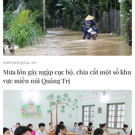
vietnamplus.vn
Mưa lớn gây ngập cục bộ, chia cắt một số khu
vực miền núi Quảng Trị
Lãng mạn bộ sưu tập phong cách
Phục hưng của Giao Linh
14/11/2016 07:21
Bộ sưu tập “Under the moonlight” của Giao Linh là sự
kết hợp của các phom dáng châu Âu thời kỳ Phục hưng
với hình ảnh người phụ nữ trưởng thành, hạnh phúc và