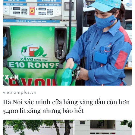
Hoàng Thùy táo bạo với áo brallete ren hở
bra đầy khêu gợi
08/11/2016 07:20
Hở nội y, diện đồ đen, mũ nồi, môi tím, tóc ướt... đều là
những xu hướng đang thịnh hành trên thế giới. Cùng
điểm lại những xu hướng được ưa chuộng nhất bên lề
Vietnam International Fashion Week.
vietnamplus.vn
Hà Nội xác minh cửa hàng xăng dầu còn hơn
5.400 lít xăng nhưng báo hết