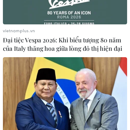
vietnamplus.vn
#Thời trang
#Bộ sưu tập
#Nghệ thuật thêu tay
Đại tiệc Vespa 2026: Khi biểu tượng 80 năm
#Nhà tạo mốt
#Priyo Oktaviano
#Phong cách cổ điển
của Italy thăng hoa giữa lòng đô thị hiện đại
#Di sản thêu dệt
TP. Hà Nội
Theo dõi VietnamPlus