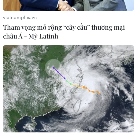
TIN LIÊN QUAN
vietnamplus.vn
Tham vọng mở rộng “cây cầu” thương mại
châu Á - Mỹ Latinh
Frederick Lee nhuộm đỏ sàn diễn với bộ
sưu tập cảm hứng phương Đông
07/11/2016 07:21
Bộ sưu tập là những thiết kế tinh xảo và phá cách, với