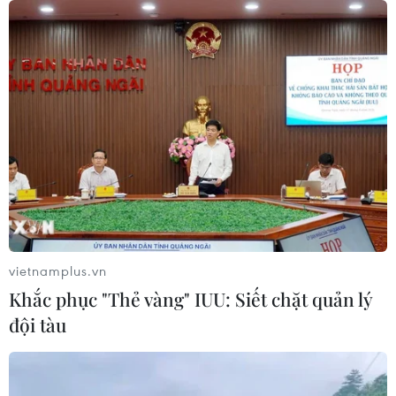
vietnamplus.vn
Khắc phục "Thẻ vàng" IUU: Siết chặt quản lý
đội tàu