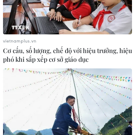
quản lý bền vững và được khai thác tuân thủ theo luật
pháp của quốc gia khai thác.
vietnamplus.vn
Cơ cấu, số lượng, chế độ với hiệu trưởng, hiệu
phó khi sắp xếp cơ sở giáo dục
Bộ Nông nghiệp và Môi trường cần làm gì
để đạt mục tiêu tăng trưởng hai con số?