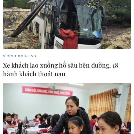
vietnamplus.vn
Xe khách lao xuống hố sâu bên đường, 18
hành khách thoát nạn
EU và Việt Nam “cam kết” thúc đẩy hợp
tác thương mại về sản phẩm gỗ có nguồn
gốc
04/03/2025 09:29
Hiệp định VPA/FLEGT nhằm thúc đẩy thương mại các
sản phẩm gỗ có nguồn gốc từ các khu vực rừng được