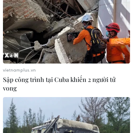
#Bộ trưởng Đỗ Đức Duy
#Lâm nghiệp
#Kinh tế
#Tán rừng
#Bộ Nông nghiệp và Môi trường
Theo dõi VietnamPlus
vietnamplus.vn
Sập công trình tại Cuba khiến 2 người tử
vong
TIN LIÊN QUAN