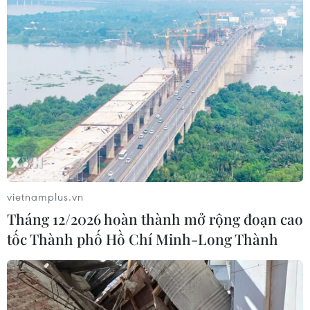
Về kinh tế, ngành lâm nghiệp góp phần lớn
vào xuất khẩu với gần 1 tỷ đô la Mỹ, chiếm
khoảng 80% xuất siêu của ngành nông
nghiệp và gần 60% xuất siêu của cả nước.
(Vietnam+)
vietnamplus.vn
Tháng 12/2026 hoàn thành mở rộng đoạn cao
tốc Thành phố Hồ Chí Minh-Long Thành