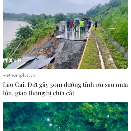
vietnamplus.vn
Lào Cai: Đứt gãy 30m đường tỉnh 161 sau mưa
lớn, giao thông bị chia cắt