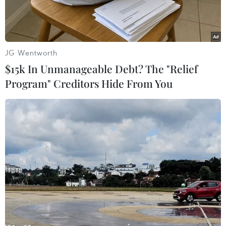
cao.
JG Wentworth
$15k In Unmanageable Debt? The "Relief
Program" Creditors Hide From You
Để ngành lâm nghiệp thực sự phát huy được tiềm năng, cần
phải nghiên cứu các mô hình phát triển kinh tế dưới tán rừng.
(Ảnh: Hùng Võ/Vietnam+)
Bộ trưởng Bộ Nông nghiệp và Môi trường Đỗ