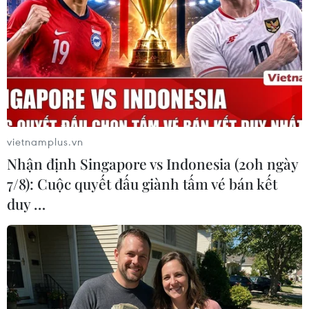
hợp với thực tế phát triển. Việc cơ cấu lại ngành
kinh tế nông nghiệp và lâm nghiệp cũng là một
trong những nhiệm vụ trọng tâm cần được
quan tâm.
vietnamplus.vn
Nhận định Singapore vs Indonesia (20h ngày
7/8): Cuộc quyết đấu giành tấm vé bán kết
duy …
Cần phát triển các mô hình kinh tế dưới tán rừng, như du lịch