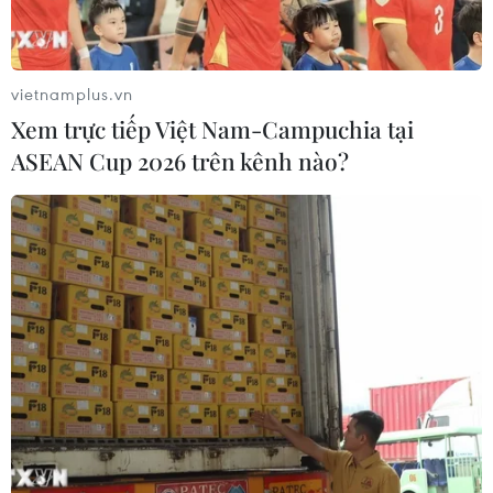
công tác tuần tra, phòng chống cháy rừng.
EU và Việt Nam “cam kết”
vietnamplus.vn
thúc đẩy hợp tác thương
Xem trực tiếp Việt Nam-Campuchia tại
mại về sản phẩm gỗ có
ASEAN Cup 2026 trên kênh nào?
nguồn gốc
Hiệp định VPA/FLEGT nhằm thúc đẩy thương mại
các sản phẩm gỗ có nguồn gốc từ các khu vực
rừng được quản lý bền vững và được khai thác
tuân thủ theo luật pháp của quốc gia khai thác.
Ngoài ra, Bộ trưởng Đỗ Đức Duy cũng cho rằng
ngành lâm nghiệp cần nghiên cứu và xây dựng
các cơ chế, chính sách mới để gắn kết việc phát
triển kinh tế lâm nghiệp với bảo vệ môi trường
và ứng phó với biến đổi khí hậu.