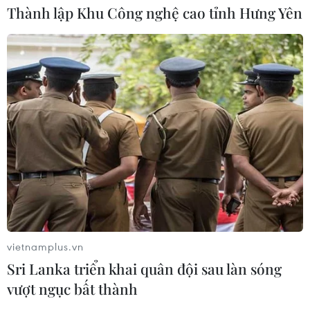
Thành lập Khu Công nghệ cao tỉnh Hưng Yên
vietnamplus.vn
Sri Lanka triển khai quân đội sau làn sóng
vượt ngục bất thành