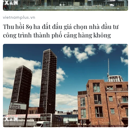
07/08/2026 10:56
vietnamplus.vn
Thu hồi 89 ha đất đấu giá chọn nhà đầu tư
Thụy Sĩ khó đạt mục tiêu giảm phát
công trình thành phố cảng hàng không
thải khí nhà kính vào năm 2030
07/08/2026 09:42
Bão Dolphin càn quét các đảo miền
Nam Nhật Bản, sân bay Okinawa
phải đóng cửa
07/08/2026 09:10
Từ ngày 9/8, cảnh báo nắng nóng
diện rộng ở khu vực Bắc Bộ và Trung