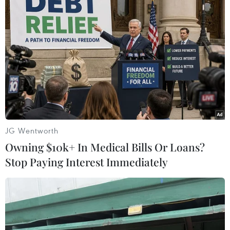
Bão Dolphin càn quét các
Từ ngày 9/8, cảnh báo
đảo miền Nam Nhật Bản,
nắng nóng diện rộng ở
sân bay Okinawa phải
khu vực Bắc Bộ và Trung
đóng cửa
Bộ
07/08/2026 09:10
07/08/2026 08:58
JG Wentworth
Owning $10k+ In Medical Bills Or Loans?
Stop Paying Interest Immediately
Từ Quảng Ninh đến Quảng
Hạn hán nghiêm trọng đe
Trị chủ động ứng phó với
dọa "huyết mạch" kinh tế
áp thấp nhiệt đới
châu Âu
07/08/2026 08:21
07/08/2026 07:58