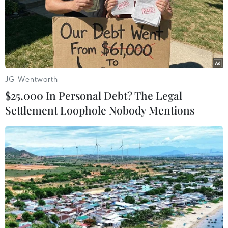
"điểm nghẽn" úng ngập,
nguồn - Giải pháp bảo vệ
môi trường đô thị
kênh rạch TP Hồ Chí Minh
trong mùa mưa
07/08/2026 06:51
07/08/2026 04:47
JG Wentworth
$25,000 In Personal Debt? The Legal
Settlement Loophole Nobody Mentions
Miền Bắc giảm mưa từ đêm
Xuất hiện áp thấp nhiệt đới
nay, cuối tuần chuyển
trên khu vực vịnh Bắc Bộ
nắng nóng
07/08/2026 03:54
07/08/2026 04:41