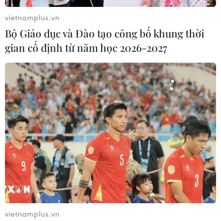
06/08/2026 10:23
06/08/2026 09:48
vietnamplus.vn
Bộ Giáo dục và Đào tạo công bố khung thời
gian cố định từ năm học 2026-2027
Bất cập việc ngừng giao
Bão Dolphin hướng vào
khoán quản lý, bảo vệ rừng
miền Đông Trung Quốc,
ở Nam Cát Tiên
cảnh báo mưa lớn trên
diện rộng
06/08/2026 09:45
06/08/2026 08:36
vietnamplus.vn