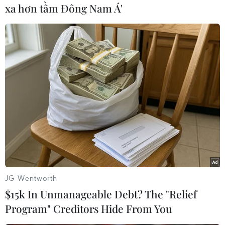
xa hơn tầm Đông Nam Á'
Áp thấp nhiệt đới trên vịnh
Nứt núi, Thanh Hóa sơ tán
Bắc Bộ sẽ gây ảnh hưởng
khẩn cấp nhiều hộ dân
thế nào tới Việt Nam?
07/08/2026 13:17
07/08/2026 14:38
JG Wentworth
$15k In Unmanageable Debt? The "Relief
Program" Creditors Hide From You