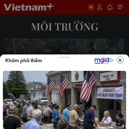
MÔI TRƯỜNG
Khám phá thêm
Play
Video
Cá thể voi lớn xuất hiện gần
khu dân cư ở Đồng Nai