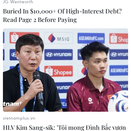
JG Wentworth
Buried In $10,000+ Of High-Interest Debt?
Read Page 2 Before Paying
#Con voi
#Đồng Nai
#Khu bảo tồn
Đồng Nai
vietnamplus.vn
HLV Kim Sang-sik: 'Tôi mong Đình Bắc vươn