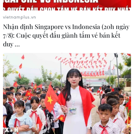
vietnamplus.vn
Nhận định Singapore vs Indonesia (20h ngày
7/8): Cuộc quyết đấu giành tấm vé bán kết
Mưa lớn gây ngập lụt, chia
Đắk Lắk truy quét, xử lý
duy …
cắt nhiều khu vực ở Nghệ
tình trạng phá rừng, lấn
An
chiếm đất rừng
06/08/2026 13:06
06/08/2026 12:36
Cảnh báo mưa cường độ
Mưa lớn kéo dài gây nhiều
lớn trên 100mm tại Bắc Bộ,
thiệt hại về nhà ở, giao
Thanh Hóa và Nghệ An
thông tại tỉnh Sơn La