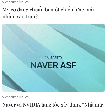
vietnamplus.vn
Mỹ có đang chuẩn bị một chiến lược mới
nhằm vào Iran?
TIN CÙNG CHUYÊN MỤC
Chưa có bằng chứng truyền máu trẻ
giúp chống lão hóa
06/08/2026 23:16
vietnamplus.vn
Naver và NVIDIA tăng tốc xây dựng “Nhà máy