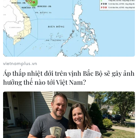
#Các nhà khoa học Italy
#Biến thể Omicron
#Dịch COVID-19
#Lây nhiễm cộng đồng
#Vaccine
Italy
vietnamplus.vn
Áp thấp nhiệt đới trên vịnh Bắc Bộ sẽ gây ảnh
hưởng thế nào tới Việt Nam?
Theo dõi VietnamPlus