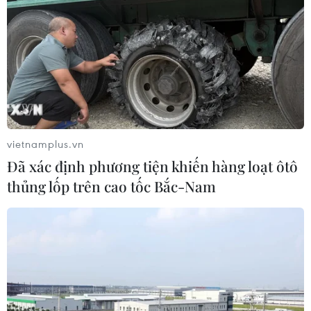
VAIC 2026: Giải bài toán thực tế tại
Việt Nam bằng giải pháp AI hiệu quả
19/07/2026 13:17
Liệu pháp miễn dịch mở ra hướng
điều trị bệnh Alzheimer
16/07/2026 23:00
vietnamplus.vn
Đã xác định phương tiện khiến hàng loạt ôtô
thủng lốp trên cao tốc Bắc-Nam
Đồng Tháp: Cấy mô mở hướng nâng
tầm ngành hàng hoa cảnh Sa Đéc
16/07/2026 01:20
Đột phá dùng ánh sáng "đánh thức"