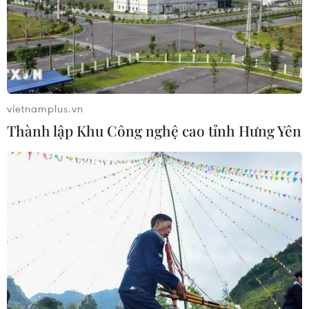
tế bào ung thư ngủ đông
06/07/2026 02:08
Australia thử nghiệm liệu pháp tế
bào gốc mới điều trị bệnh Parkinson
vietnamplus.vn
02/07/2026 09:08
Thành lập Khu Công nghệ cao tỉnh Hưng Yên
Biến phế phẩm bông thành "lá chắn"
cho di sản hàng nghìn năm tuổi
30/06/2026 08:36
Xét nghiệm ADN liệt sỹ: Hành trình
tri ân bằng công nghệ và trách