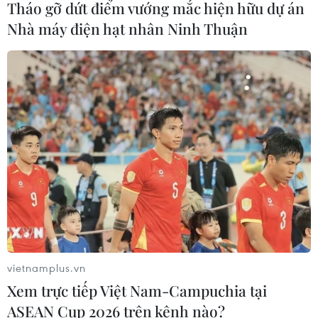
Tháo gỡ dứt điểm vướng mắc hiện hữu dự án
Nhà máy điện hạt nhân Ninh Thuận
Hồi sinh phế phẩm mo cau thành bát
đĩa dùng một lần, hướng tới tiêu
dùng xanh
02/06/2026 01:39
Mỹ: Thuốc thử nghiệm mới giúp kéo
dài thời gian sống của bệnh nhân
ung thư tụy
02/06/2026 00:35
Hackathon AI-native đầu tiên: 2.000
vietnamplus.vn
lập trình viên giải bài toán thực chiến
Xem trực tiếp Việt Nam-Campuchia tại
28/05/2026 10:56
ASEAN Cup 2026 trên kênh nào?