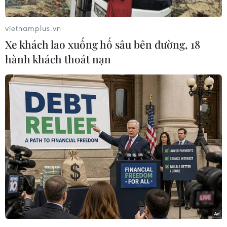
đánh giá nguy hiểm hơn cả biến thể đang lây
lan rộng hiện nay Delta.
vietnamplus.vn
Theo phóng viên TTXVN tại Rome, phân tích của
Xe khách lao xuống hố sâu bên đường, 18
các nhà nghiên cứu cho thấy hình ảnh khoa học
hành khách thoát nạn
chứng minh biến thể Omicron có nhiều gai
protein đột biến hơn, vùng tiếp xúc với tế bào
trước khi xâm nhập có diện tích rộng hơn,
chứng minh khả năng lây nhiễm cao hơn so với
biến thế Delta hiện nay.
Số lượng đột biến của biến thể Omicron là 43,
lớn hơn nhiều so với số lượng đột biến của biến
thể Delta là 18.
Các nhà khoa học lưu ý rằng những thay đổi
này cho thấy virus có thể đã thích nghi tốt hơn
với con người. Tuy nhiên, vẫn còn quá sớm để