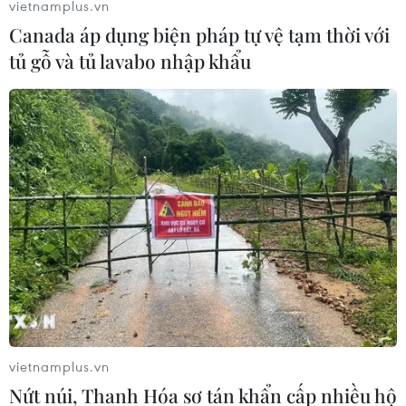
vietnamplus.vn
Canada áp dụng biện pháp tự vệ tạm thời với
tủ gỗ và tủ lavabo nhập khẩu
Chính phủ Israel đóng cửa biên giới với
toàn bộ khách nước ngoài
28/11/2021 07:52
Văn phòng Thủ tướng Israel nêu rõ việc nhập cảnh của
các công dân nước ngoài vào Israel sẽ bị cấm từ tối
28/11, trừ các trường hợp do một ủy ban đặc biệt chấp
thuận.
vietnamplus.vn
Nứt núi, Thanh Hóa sơ tán khẩn cấp nhiều hộ