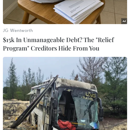
JG Wentworth
$15k In Unmanageable Debt? The "Relief
Program" Creditors Hide From You
(Nguồn: Reuters)
Ngày 27/11, nhóm các nhà khoa học thuộc Bệnh
viện Nhi khoa Bambino Gesu tại thủ đô Rome
của Italy đã công bố hình ảnh đầu tiên của
Omicron, loại biến thể nguy hiểm mới của virus
SARS-CoV-2 được phát hiện tại Nam Phi, được