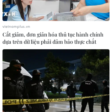
đến tất cả các quốc gia từ ngày 15/12, tất cả các khách
quốc tế nhập cảnh đều được xét nghiệm sàng lọc
COVID-19 nghiêm ngặt.
vietnamplus.vn
Cắt giảm, đơn giản hóa thủ tục hành chính
dựa trên dữ liệu phải đảm bảo thực chất