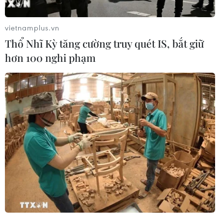
WHO kêu gọi Đông Nam Á cảnh giác trước
biến thể Omicron
vietnamplus.vn
28/11/2021 07:20
Thổ Nhĩ Kỳ tăng cường truy quét IS, bắt giữ
Giám đốc khu vực Đông Nam Á của WHO kêu gọi các
hơn 100 nghi phạm
quốc gia trong khu vực này cảnh giác, tăng cường các
biện pháp y tế và xã hội, cũng như tăng tỷ lệ tiêm
chủng trong bối cảnh biến thể mới xuất hiện.