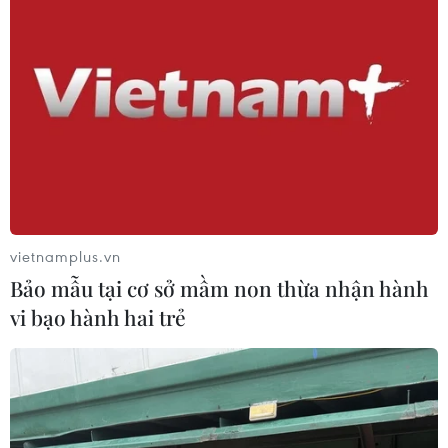
Chiến dịch 500 ngày đêm:
Khi khoa học mở đường đưa các liệt
sĩ trở về
23/07/2026 08:10
Liệu pháp thức thần mở ra hướng
phát triển mới cho công nghệ sinh
học
22/07/2026 07:18
vietnamplus.vn
Bảo mẫu tại cơ sở mầm non thừa nhận hành
Việt Nam ứng dụng thành công liệu
vi bạo hành hai trẻ
pháp CAR-T điều trị bệnh lupus ban
đỏ
21/07/2026 11:48