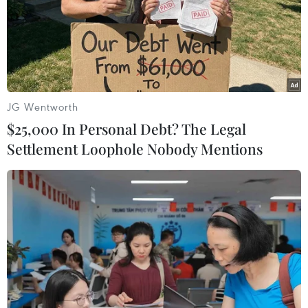
TIN LIÊN QUAN
JG Wentworth
$25,000 In Personal Debt? The Legal
Settlement Loophole Nobody Mentions
Ấn Độ rà soát việc nới lỏng hạn chế đi lại
quốc tế do lo ngại Omicron
27/11/2021 23:42
Ấn Độ sẽ nối lại các chuyến bay quốc tế theo lịch trình