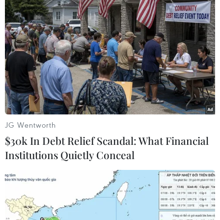
Omicron có nguồn gốc từ Nam Phi là một biến
thể mới thuộc nhóm “biến thể đáng quan ngại.”
Tổng Giám đốc WHO khẳng định biến thể
Omicron có một số lượng lớn đột biến, trong đó
có một số đột biến đáng lo ngại, do đó ông kêu
gọi các quốc gia tăng tốc đảm bảo công bằng
vaccine càng sớm càng tốt./.
(TTXVN/Vietnam+)
JG Wentworth
$30k In Debt Relief Scandal: What Financial
Institutions Quietly Conceal