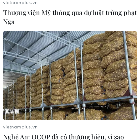
vietnamplus.vn
Thượng viện Mỹ thông qua dự luật trừng phạt
Nga
TIN CÙNG CHUYÊN MỤC
EU triển khai mạng vệ tinh riêng,
củng cố chủ quyền số
vietnamplus.vn
08/08/2026 04:15
Nghệ An: OCOP đã có thương hiệu, vì sao