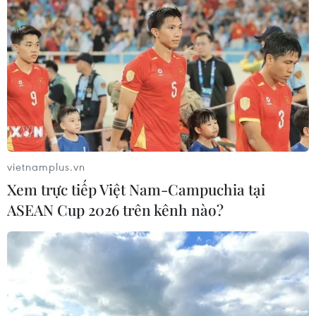
"Doanh nghiệp phải là lực lượng
nòng cốt phát triển công nghệ chiến
lược"
07/08/2026 07:09
Meta bồi thường gần 600 triệu USD
vì gây tổn hại sức khỏe tâm thần trẻ
em
vietnamplus.vn
07/08/2026 04:28
Xem trực tiếp Việt Nam-Campuchia tại
ASEAN Cup 2026 trên kênh nào?
Mỹ áp thuế 15% đối với nguyên liệu
quan trọng để sản xuất chip
07/08/2026 00:56