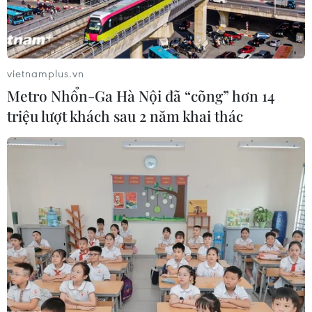
Suntech Engineering đặt tại Dalseong-gun, Daegu-si
(Hàn Quốc), là doanh nghiệp thuộc Cụm Công nghiệp
Nước Quốc gia chuyên cung cấp các giải pháp để
kiểm soát chất lượng nước máy.
vietnamplus.vn
Metro Nhổn-Ga Hà Nội đã “cõng” hơn 14
triệu lượt khách sau 2 năm khai thác