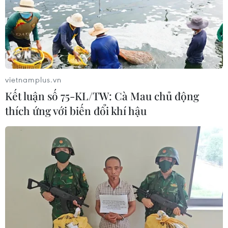
vietnamplus.vn
Kết luận số 75-KL/TW: Cà Mau chủ động
thích ứng với biến đổi khí hậu