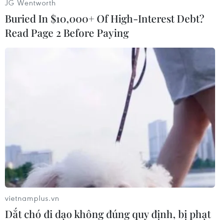
JG Wentworth
giản. Công ty đã phát triển một bộ đèn LED giúp
Buried In $10,000+ Of High-Interest Debt?
thực phẩm tăg trưởng có thể linh hoạt bù đắp
Read Page 2 Before Paying
lượng ánh sáng thiếu trong Trang trại thông
minh ICT.
Một đại diện của công ty cho biết, “Sau đại dịch
COVID-19, nhu cầu mở rộng thị trường Trang
trại thông minh ICT không chỉ trong nước mà ở
các nước có vĩ độ cao như Canada, Bắc Mỹ sẽ
tăng cao và sản phẩm sẽ đóng một vai trò lớn,
mang tới hiệu quả trực tiếp trong việc tiết kiệm
năng lượng.
vietnamplus.vn
Dắt chó đi dạo không đúng quy định, bị phạt