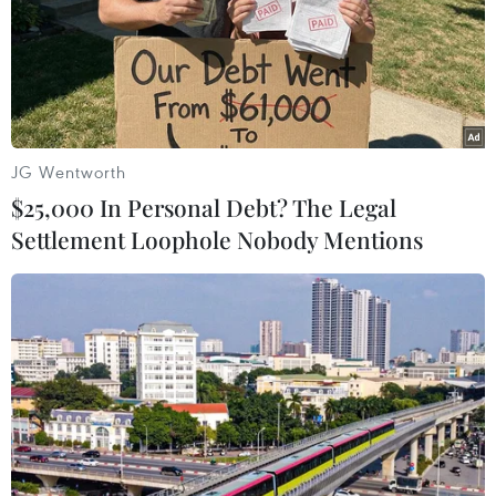
TIN LIÊN QUAN
JG Wentworth
$25,000 In Personal Debt? The Legal
Settlement Loophole Nobody Mentions
Suntech Engineering và Envioneer sẽ
tham gia sự kiện Entech Vietnam
15/11/2021 07:00