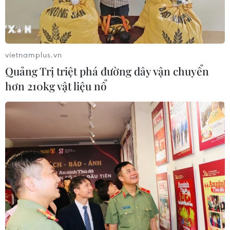
vietnamplus.vn
Quảng Trị triệt phá đường dây vận chuyển
hơn 210kg vật liệu nổ