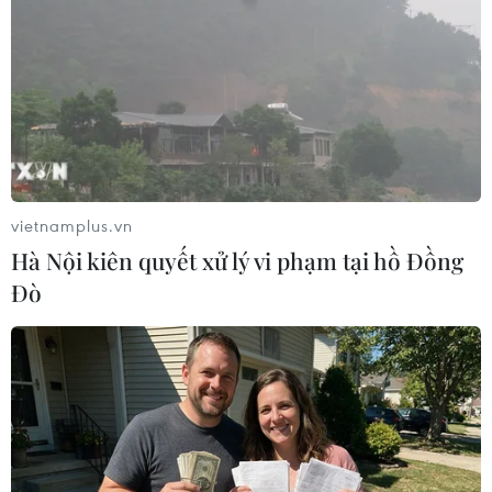
# Shinhwa Construction
#first ict
#sản phẩm chiếu sáng
#đèn led
#entech vietnam
vietnamplus.vn
Hàn Quốc
Hà Nội kiên quyết xử lý vi phạm tại hồ Đồng
Đò
Theo dõi VietnamPlus