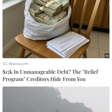
Triển lãm offline ENTECH Vietnam 2021 sẽ
được tổ chức tại Trung tâm Triển lãm ICE, Hà
Nội từ ngày 17-19/11.
Các hạng mục triển lãm chính gồm năng lượng,
điện & khí đốt; môi trường nước; môi trường
khí quyển; xử lý chất thải; thiết bị đo lường và
phân tích; năng lượng tái tạo.
(Vietnam+)
JG Wentworth
$15k In Unmanageable Debt? The "Relief
Program" Creditors Hide From You