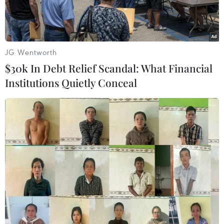
JG Wentworth
$30k In Debt Relief Scandal: What Financial
Institutions Quietly Conceal
Ảnh do Shinhwa Construction cung cấp.
Shinhwa Construction Co., Ltd. và First ICT Co.,
Ltd. sẽ tham gia sự kiện Triển lãm Công nghệ
Môi trường và Năng lượng Việt Nam 2021
(ENTECH Vietnam) trên nền tảng trực tuyến từ
ngày 15-26/11.
Tại triển lãm lần này, Shinhwa
Construction (CEO Choi Jun-oh) sẽ giới thiệu hệ