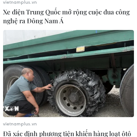
vietnamplus.vn
Xe điện Trung Quốc mở rộng cuộc đua công
nghệ ra Đông Nam Á
EZ Group và EG Tech tham gia sự kiện
Entech Vietnam 2021
16/11/2021 07:06
EZ Free Sheet của EZ Group là film dạng tấm sử dụng
vật liệu phát sáng đặc biệt với công nghệ kết dính
quang học được phát triển qua khoảng 700 thí nghiệm
trong hơn 3 năm.
vietnamplus.vn
Đã xác định phương tiện khiến hàng loạt ôtô