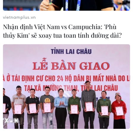
giảm cân không rõ nguồn gốc, chưa
được cấp phép
vietnamplus.vn
06/08/2026 04:22
Nhận định Việt Nam vs Campuchia: 'Phù
thủy Kim' sẽ xoay tua toan tính đường dài?
Công nghệ Robot Da Vinci
nâng cao năng lực phẫu thuật
chuyên sâu tại Bệnh viện K
06/08/2026 02:13
Cứu nạn thành công 30 ngư dân của
tàu cá bị cháy trên vùng biển Khánh
Hòa
05/08/2026 03:58
Không được thu thêm tiền của người