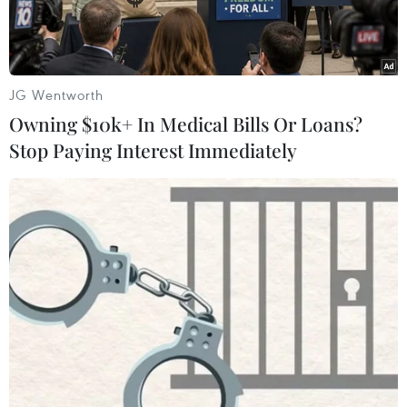
JG Wentworth
Owning $10k+ In Medical Bills Or Loans?
Stop Paying Interest Immediately
Bảo vệ Bệnh viện Đa khoa Trung ương Cần Thơ xô xát, dùng
dùi cui đánh người nhà bệnh nhân. (Ảnh cắt từ clip)