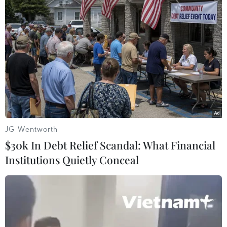
viện, bảo vệ bệnh viện nỗ lực giải
cứu bệnh nhân nhưng không may
rơi từ tầng 7 xuống tầng 3, tử vong
tại chỗ.
(TTXVN/Vietnam+)
JG Wentworth
$30k In Debt Relief Scandal: What Financial
Institutions Quietly Conceal