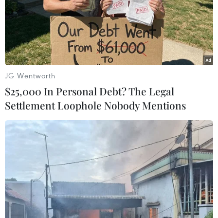
JG Wentworth
$25,000 In Personal Debt? The Legal
Settlement Loophole Nobody Mentions
Bảo vệ viện K xô xát với người nhà bệnh
nhân, một người nhập viện
13/03/2018 03:29
Sáng 13/3, Bệnh viện K đã đã có thông cáo chính thức
về việc bảo vệ Bệnh viện K Trung ương xô xát, đánh
người nhà người bệnh khiến một người đàn ông phải