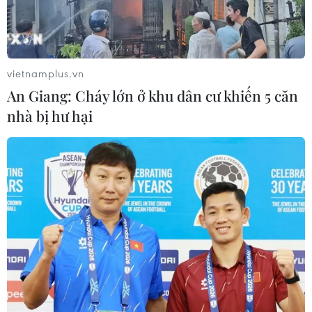
nhập viện.
vietnamplus.vn
An Giang: Cháy lớn ở khu dân cư khiến 5 căn
nhà bị hư hại
Bắc Kạn: Cố cứu bệnh nhân trầm cảm tự
tử, một bảo vệ bệnh viện tử vong