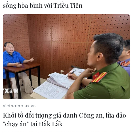
sống hòa bình với Triều Tiên
vietnamplus.vn
Khởi tố đối tượng giả danh Công an, lừa đảo
"chạy án" tại Đắk Lắk