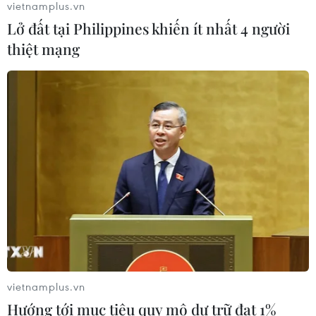
Xem thêm
vietnamplus.vn
Lở đất tại Philippines khiến ít nhất 4 người
thiệt mạng
CƠ QUAN CHỦ QUẢN: THÔNG TẤN XÃ VIỆT NAM
Tổng Biên tập: TRẦN TIẾN DUẨN
Phó Tổng Biên tập: NGUYỄN THỊ TÁM, KHÚC THANH
THỦY
Sở hữu trí tuệ
Quy định sử dụng
RSS
Hỗ trợ
Ngôn ngữ
TTXVN
vietnamplus.vn
Dịch vụ tin
Quảng cáo
Hướng tới mục tiêu quy mô dự trữ đạt 1%