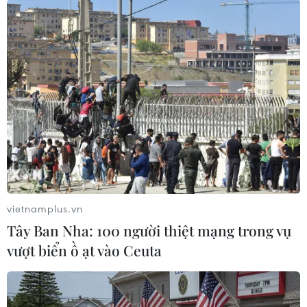
Hai nam bảo vệ khác đến dùng dùi cui đánh vào
người anh P. Sự việc được camera trên ôtô của
người dân ghi lại.
Ngay khi sự việc diễn ra, Bệnh viện đã lập biên
bản ghi nhận thông tin, báo cáo Ban Lãnh đạo.
Ban Giám đốc Bệnh viện Đa khoa Trung ương
Cần Thơ đã chỉ đạo phòng Hành chính quản trị
mời hai bên đến làm việc, hòa giải./.
vietnamplus.vn
Bắc Kạn: Cố cứu bệnh
Tây Ban Nha: 100 người thiệt mạng trong vụ
nhân trầm cảm tự tử, một
vượt biển ồ ạt vào Ceuta
bảo vệ bệnh viện tử vong
Thấy bệnh nhân leo ra mái ban
công tầng 7 của khu nhà B bệnh