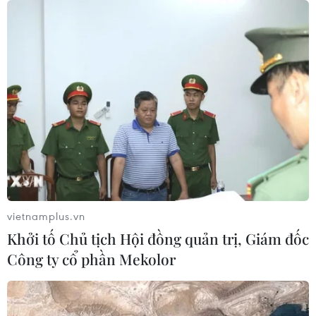
31/10
03/08/2026 11:31
Bệnh viện hạng đặc biệt cơ sở Ninh
Bình khẳng định "cánh tay nối dài"
hiệu quả
03/08/2026 07:15
Bộ Y tế: Đề xuất quỹ Bảo hiểm y tế
thanh toán chi phí khám chữa bệnh y
học gia đình
vietnamplus.vn
03/08/2026 07:04
Khởi tố Chủ tịch Hội đồng quản trị, Giám đốc
Công ty cổ phần Mekolor
Siết giám định, kiểm soát chặt chi
phí khám chữa bệnh bảo hiểm y tế
02/08/2026 10:10