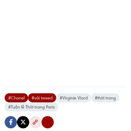
#Chanel
#vải tweed
#Virginie Viard
#thời trang
#Tuần lễ Thời trang Paris