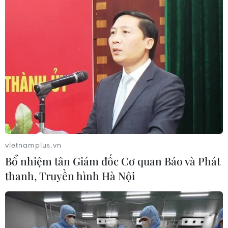
toàn bộ cư dân 3 tổ dân phố Việt Hưng
19/09/2021 23:51
Tối 19/9, Ủy ban Nhân dân phường Việt Hưng phối hợp
với Trung tâm y tế quận Long Biên tiếp tục tổ chức lấy
mẫu xét nghiệm COVID-19 cho toàn bộ cư dân thuộc 3
tổ dân phố số 4, số 5 và số 7.
vietnamplus.vn
Bổ nhiệm tân Giám đốc Cơ quan Báo và Phát
thanh, Truyền hình Hà Nội