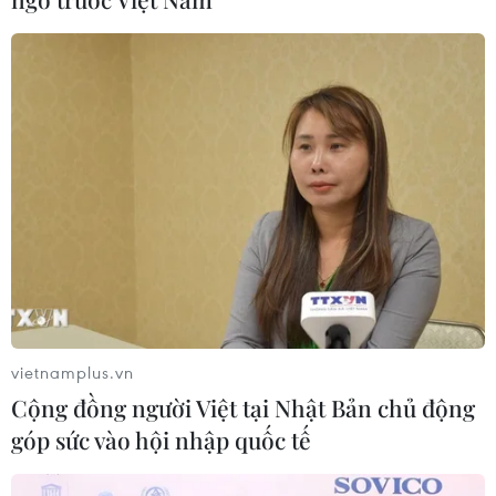
Tạo đột phá từ y tế cơ sở đến phát
triển nguồn nhân lực
02/08/2026 03:25
Báo động cận thị học đường khi
nhiều trẻ giảm thị lực từ rất sớm
01/08/2026 09:31
vietnamplus.vn
Xem thêm
Cộng đồng người Việt tại Nhật Bản chủ động
góp sức vào hội nhập quốc tế