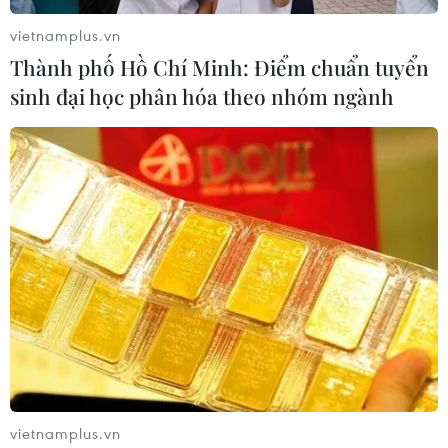
vietnamplus.vn
Thành phố Hồ Chí Minh: Điểm chuẩn tuyển
sinh đại học phân hóa theo nhóm ngành
Ghi nhận thêm 10.040 ca
mắc COVID-19 trong ngày 19/9
19/09/2021 15:18
Tính từ 17h ngày 18/9 đến 17h ngày 19/9/2021, Việt
Nam ghi nhận 10.040 ca mắc mới COVID-19, trong đó
15 ca nhập cảnh và 10.025 ca trong nước.
vietnamplus.vn