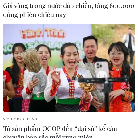
Giá vàng trong nước đảo chiều, tăng 600.000
đồng phiên chiều nay
Các địa phương chủ động xử lý linh hoạt
trong phòng, chống COVID-19
vietnamplus.vn
19/09/2021 15:25
Từ sản phẩm OCOP đến “đại sứ” kể câu
Tính từ 17 giờ ngày 18/9 đến 17 giờ ngày 19/9, Hệ thống
chuyện bản sắc mỗi vùng miền