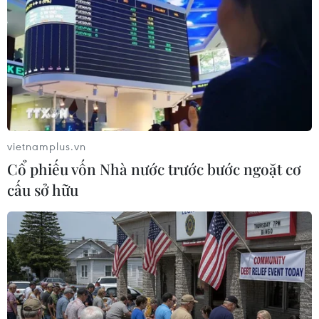
vietnamplus.vn
Cổ phiếu vốn Nhà nước trước bước ngoặt cơ
cấu sở hữu
#Realtime RT-PCR
#COVID-19
#giãn cách xã hội