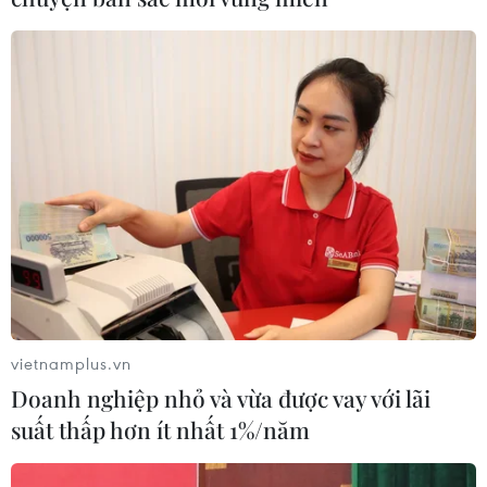
Quốc gia quản lý ca bệnh COVID-19 ghi nhận 10.040
mắc mới, trong đó 15 ca nhập cảnh; 10.025 ca ghi nhận
trong nước.
vietnamplus.vn
Doanh nghiệp nhỏ và vừa được vay với lãi
suất thấp hơn ít nhất 1%/năm
Hà Nội: Lấy mẫu xét nghiệm cho