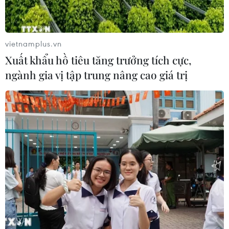
vietnamplus.vn
Xuất khẩu hồ tiêu tăng trưởng tích cực,
ngành gia vị tập trung nâng cao giá trị
Bắc Ninh: Cho phép nhiều cơ sở kinh
doanh dịch vụ mở cửa trở lại
19/09/2021 15:03
Tối 19/9, Phó Trưởng ban Thường trực BCĐ phòng,
chống dịch tỉnh Bắc Ninh Vương Quốc Tuấn ký văn bản
quyết định thực hiện các biện pháp phòng, chống dịch
COVID-19 trong trạng thái bình thường mới.