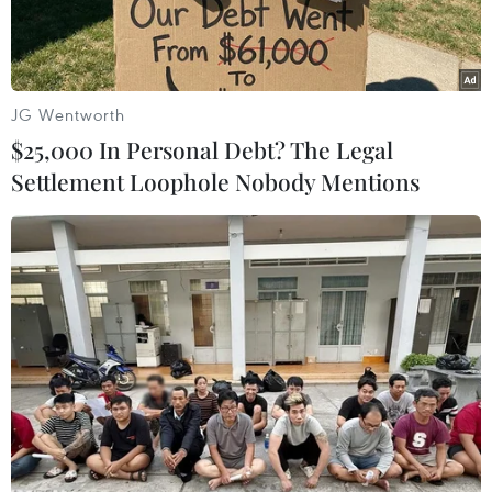
JG Wentworth
$25,000 In Personal Debt? The Legal
Settlement Loophole Nobody Mentions
Nhân viên y tế lấy mẫu cho người dân tổ 5, ngõ Kim Quan,
phường Việt Hưng tối 19/9. (Ảnh: Minh Quyết/TTXVN)
Bộ Y tế vừa ban hành Công điện 1436/CĐ-BYT về
việc quán triệt công tác xét nghiệm và một số
biện pháp phòng, chống dịch COVID-19 khi thực
hiện giãn cách xã hội và tăng cường giãn cách