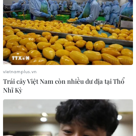
vietnamplus.vn
Trái cây Việt Nam còn nhiều dư địa tại Thổ
Nhĩ Kỳ