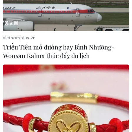
Tháo gỡ "điểm nghẽn" dữ liệu: Bộ Y
tế tăng tốc chuyển đổi số toàn diện
04/08/2026 08:08
vietnamplus.vn
Triều Tiên mở đường bay Bình Nhưỡng-
Wonsan Kalma thúc đẩy du lịch
Bộ Y tế ban hành Kế hoạch dự phòng
thương tích giai đoạn 2026-2030
04/08/2026 07:41
Hệ thống y tế đa cực, đưa y tế đến
gần dân
04/08/2026 04:55