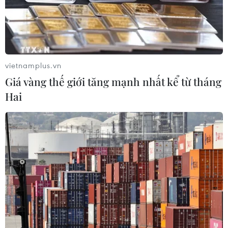
29/07/2026 12:37
Xem thêm
vietnamplus.vn
Giá vàng thế giới tăng mạnh nhất kể từ tháng
Hai
CƠ QUAN CHỦ QUẢN: THÔNG TẤN XÃ VIỆT NAM
Tổng Biên tập: TRẦN TIẾN DUẨN
Phó Tổng Biên tập: NGUYỄN THỊ TÁM, KHÚC THANH
THỦY
Sở hữu trí tuệ
Quy định sử dụng
RSS
Hỗ trợ