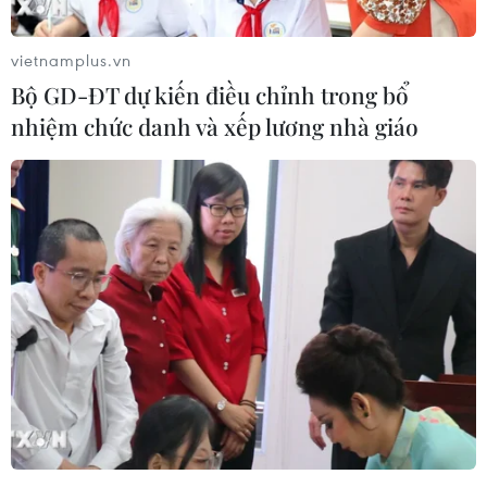
người dân không nên quá lo ngại.
Ông Phu cho hay, các trường hợp trên bị nhiễm
vietnamplus.vn
cúm A/H1N1- đây là loại cúm mùa thông
Bộ GD-ĐT dự kiến điều chỉnh trong bổ
thường, không có trường hợp nào có biểu hiện
nhiệm chức danh và xếp lương nhà giáo
nhiễm cúm với mức độ nguy hiểm.
Trong ba ngày vừa qua, Bệnh viện Bệnh nhiệt
đới Trung ương đã tiếp nhận 2 chùm ca bệnh
cúm với hơn 30 trường hợp có biểu hiện của hội
chứng cúm.
Những trường hợp mắc bệnh trên đều là học
sinh của Trường trung học phổ thông Trí Đức
(Từ Liêm, Hà Nội).
Các em học sinh nhập viện trong tình trạng sốt
cao, ho, nhiễm trùng đường hô hấp. Sau khi