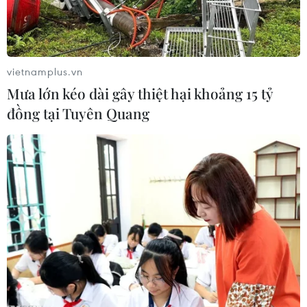
vietnamplus.vn
Mưa lớn kéo dài gây thiệt hại khoảng 15 tỷ
đồng tại Tuyên Quang
Cán bộ y tế phun hóa chất khử trùng phòng ngừa các loại dịch
bệnh. (Ảnh: Dương Ngọc/TTXVN)
Ngày 22/1, ông Trần Đắc Phu - Cục trưởng Cục Y
tế Dự phòng (Bộ Y tế) khẳng định chùm ca bệnh
cúm gồm hơn 30 em học sinh Trường trung học
phổ thông Trí Đức (Hà Nội) không nguy hiểm,