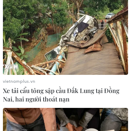
Phố Wall tăng điểm nhờ nhóm công
nghệ, bất chấp áp lực từ lãi suất
01/08/2026 03:28
Chứng khoán bứt tốc cuối phiên, chỉ
số VN-Index tăng gần 40 điểm
30/07/2026 08:47
vietnamplus.vn
Xe tải cẩu tông sập cầu Đắk Lung tại Đồng
Hoa Kỳ áp thuế bổ sung: Thị trường
Nai, hai người thoát nạn
chứng khoán đã phản ánh phần lớn
thông tin
30/07/2026 07:50