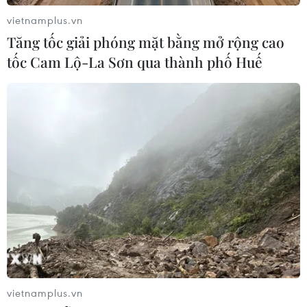
vietnamplus.vn
Tăng tốc giải phóng mặt bằng mở rộng cao
Sắc đỏ bao trùm bảng điện tử, VN-
tốc Cam Lộ-La Sơn qua thành phố Huế
Index trượt dốc mất hơn 62 điểm
22/07/2026 09:48
Cổ phiếu bán dẫn phục hồi mạnh,
tạo lực đỡ cho Phố Wall
22/07/2026 01:30
Xem thêm
vietnamplus.vn