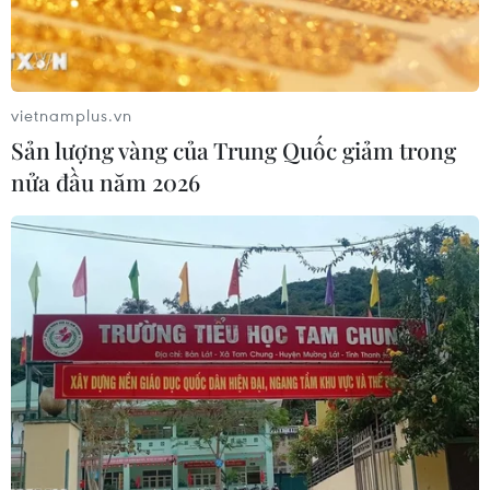
COVID-19 và Mỹ có kế hoạch mở cửa trở lại nền kinh tế.
vietnamplus.vn
Sản lượng vàng của Trung Quốc giảm trong
nửa đầu năm 2026
Giá vàng châu Á giảm trong phiên đầu
tuần, đồng USD ổn định