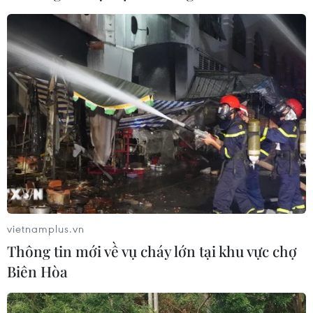
Cổ phiếu công nghệ giảm sâu: Định
giá lại hay cơ hội tích lũy?
03/08/2026 08:45
Chứng khoán hồi phục gần 3%, thị
trường kỳ vọng khởi sắc trong tháng
Tám
02/08/2026 11:18
vietnamplus.vn
Thị trường phục hồi trong “nghi
Thông tin mới về vụ cháy lớn tại khu vực chợ
ngờ”: Điểm tựa nội lực và áp lực
Biên Hòa
phân hóa
01/08/2026 04:32