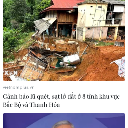
Hongkong
Nhật Bản
Theo dõi VietnamPlus
TIN LIÊN QUAN
vietnamplus.vn
Cảnh báo lũ quét, sạt lở đất ở 8 tỉnh khu vực
Bắc Bộ và Thanh Hóa