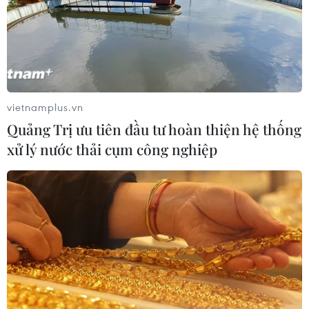
vietnamplus.vn
Quảng Trị ưu tiên đầu tư hoàn thiện hệ thống
xử lý nước thải cụm công nghiệp
Lạc quan về dịch COVID-19, chứng khoán
Mỹ tăng điểm hai tuần liên tiếp
18/04/2020 13:46
Yếu tố hỗ trợ thị trường là thông tin về kết quả hứa hẹn
của một loại thuốc được sử dụng để điều trị bệnh nhân