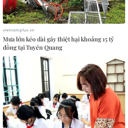
vietnamplus.vn
Mưa lớn kéo dài gây thiệt hại khoảng 15 tỷ
đồng tại Tuyên Quang
(Ảnh: AFP/TTXVN)
Các chỉ số chính trên thị trường chứng khoán
châu Á đi ngược chiều nhau trong phiên ngày
20/4, trong đó chứng khoán Tokyo (Nhật Bản)
mở cửa giảm nhẹ trong bối cảnh giới đầu tư