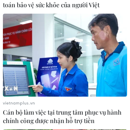
toán bảo vệ sức khỏe của người Việt
(TTXVN/Vietnam+)
vietnamplus.vn
Cán bộ làm việc tại trung tâm phục vụ hành
#Chứng khoán châu Á
#chứng khoán Tokyo
chính công được nhận hỗ trợ tiền
#COVID-19
#Chỉ số Nikkei 225
#chỉ số Hang Seng