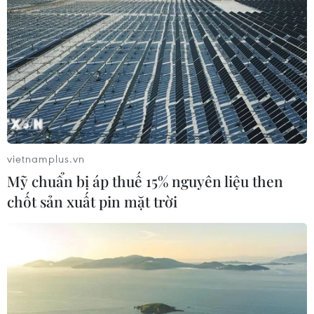
vietnamplus.vn
Mỹ chuẩn bị áp thuế 15% nguyên liệu then
chốt sản xuất pin mặt trời