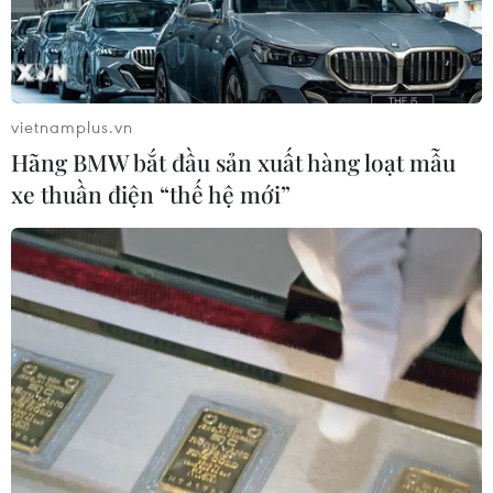
vietnamplus.vn
Hãng BMW bắt đầu sản xuất hàng loạt mẫu
xe thuần điện “thế hệ mới”
TIN CÙNG CHUYÊN MỤC
Ớt nhập khẩu từ Mexico khiến hàng
trăm người tiêu dùng Mỹ nhiễm
khuẩn Salmonella
07/08/2026 00:43
Nước thải từ máy bay có thể giúp
phát hiện sớm nguy cơ đại dịch