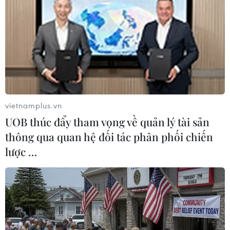
vietnamplus.vn
UOB thúc đẩy tham vọng về quản lý tài sản
thông qua quan hệ đối tác phân phối chiến
Dịch COVID-19: Đã có 9.527
lược …
trường hợp hồi phục
16/02/2020 11:07
Đến 16 giờ 20 ngày 16/2, đã có 69.275 ca mắc bệnh
viêm đường hô hấp cấp do chủng mới của virus corona
(COVID-19) trên toàn thế giới, trong đó có 9.527 người