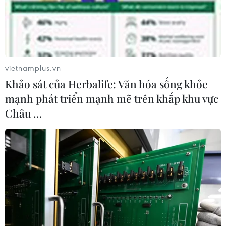
16/02/2020 11:38
Đây là trường hợp tử vong thứ 5 trên thế giới, ngoài
Trung Quốc đại lục, liên quan đến dịch bệnh viêm
đường hô hấp cấp COVID-19 (nCoV).
vietnamplus.vn
Khảo sát của Herbalife: Văn hóa sống khỏe
mạnh phát triển mạnh mẽ trên khắp khu vực
Châu …