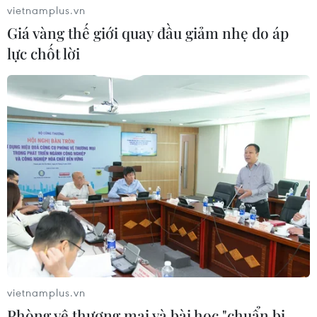
vietnamplus.vn
Giá vàng thế giới quay đầu giảm nhẹ do áp
lực chốt lời
Số ca tử vong do dịch COVID-19 tại Trung
Quốc lên tới 1.765 người
17/02/2020 00:08
Trong ngày 16/2, tại tỉnh Hồ Bắc có thêm 100 ca tử vong
do dịch COVID-19, số ca nhiễm mới bệnh viêm đường
hô hấp chủng mới virus corona này là 1.933 ca.
vietnamplus.vn
Phòng vệ thương mại và bài học "chuẩn bị