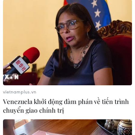
Trong ngày 16/2, chính phủ tỉnh Hồ Bắc đã ban
bố nhiều biện pháp mạnh mới nhằm kiểm soát
dịch. Theo đó, mọi phương tiện tư nhân đều bị
cấm lưu thông tại các thành thị trong tỉnh./.
(TTXVN/Vietnam+)
vietnamplus.vn
Venezuela khởi động đàm phán về tiến trình
chuyển giao chính trị