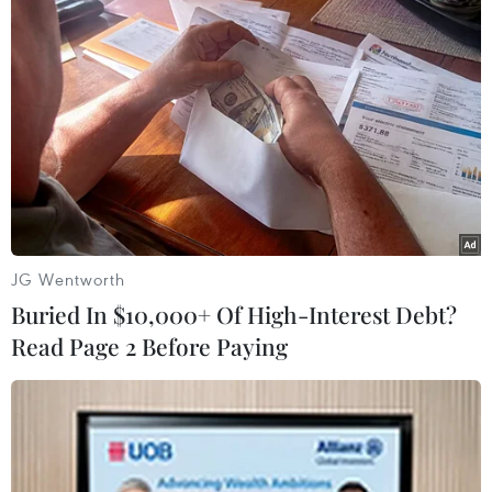
#Viêm đường hô hấp cấp
#COVID-19
#nCoV
#Vũ Hán
#Hồ Bắc
#Trung Quốc
#dịch bệnh
#WHO
Trung Quốc
Theo dõi VietnamPlus
JG Wentworth
Buried In $10,000+ Of High-Interest Debt?
Read Page 2 Before Paying
TIN LIÊN QUAN