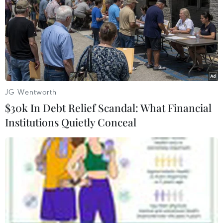
hồi phục và 1.669 người tử vong.
JG Wentworth
$30k In Debt Relief Scandal: What Financial
Institutions Quietly Conceal
Đài Loan ghi nhận ca tử vong đầu tiên do
dịch COVID-19