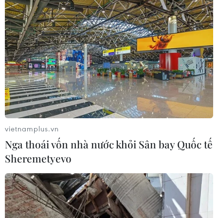
vietnamplus.vn
Nga thoái vốn nhà nước khỏi Sân bay Quốc tế
Sheremetyevo