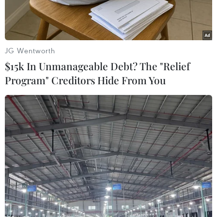
19.
JG Wentworth
$15k In Unmanageable Debt? The "Relief
Program" Creditors Hide From You
Nhân viên y tế điều trị cho bệnh nhân nhiễm COVID-19 tại bệnh
viện dã chiến tại Vũ Hán, tỉnh Hồ Bắc, Trung Quốc, ngày
14/2/2020. (Ảnh: THX/ TTXVN)