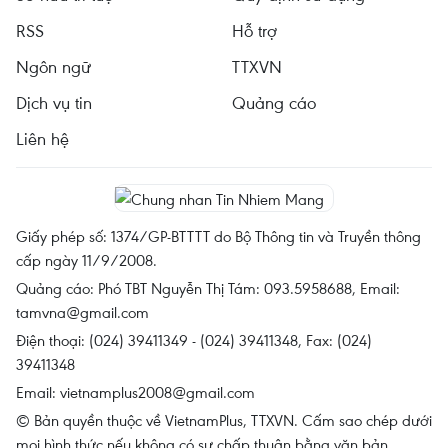
RSS
Hỗ trợ
Ngôn ngữ
TTXVN
Dịch vụ tin
Quảng cáo
Liên hệ
Giấy phép số: 1374/GP-BTTTT do Bộ Thông tin và Truyền thông
cấp ngày 11/9/2008.
Quảng cáo: Phó TBT Nguyễn Thị Tám: 093.5958688, Email:
tamvna@gmail.com
Điện thoại: (024) 39411349 - (024) 39411348, Fax: (024)
39411348
Email:
vietnamplus2008@gmail.com
© Bản quyền thuộc về VietnamPlus, TTXVN. Cấm sao chép dưới
mọi hình thức nếu không có sự chấp thuận bằng văn bản.