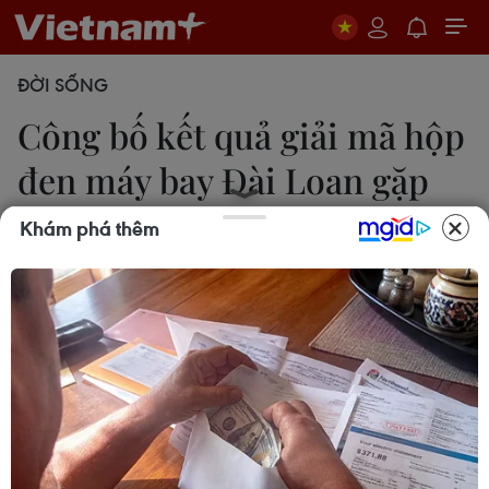
ĐỜI SỐNG
Công bố kết quả giải mã hộp
đen máy bay Đài Loan gặp
nạn
Khám phá thêm
06/02/2015 10:04
Theo thông tin được Hội đồng An toàn Hàng
không Đài Loan công bố ngày 6/2, khoảng một
phút sau khi động cơ được thông báo bốc cháy,
hộp đen của máy bay đã ngừng ghi dữ liệu.