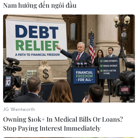
Nam hướng đến ngôi đầu
#Phi hành đoàn
#Máy bay Đài Loan
Đài Loan
Theo dõi VietnamPlus
TIN LIÊN QUAN
JG Wentworth
Owning $10k+ In Medical Bills Or Loans?
Stop Paying Interest Immediately