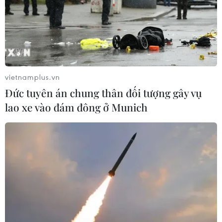
Thi thể của pPhi công trên chiếc máy bay gặp nạn của
TransAsia đã được đội cứu hộ tìm thấy trong tư thế vẫn
đang nắm chặt cần điều khiển máy bay trong buồng
lái.
vietnamplus.vn
Đức tuyên án chung thân đối tượng gây vụ
lao xe vào đám đông ở Munich