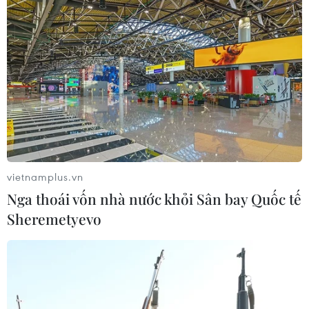
Cách các sân bay Mỹ rút ngắn thời
gian làm thủ tục
05/08/2026 07:17
Trung Quốc: Cảnh sát Hong Kong,
Macau triệt phá vụ lừa đảo đầu tư
Fun Coffee
vietnamplus.vn
05/08/2026 06:41
Nga thoái vốn nhà nước khỏi Sân bay Quốc tế
Sheremetyevo
Afghanistan đối mặt khủng hoảng
lương thực nghiêm trọng do thiếu
hụt viện trợ
05/08/2026 06:41