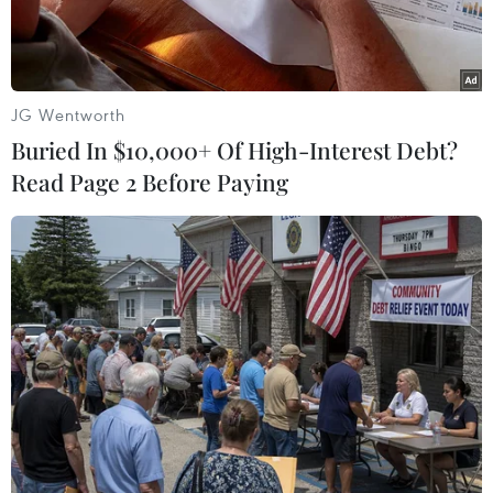
JG Wentworth
Buried In $10,000+ Of High-Interest Debt?
Read Page 2 Before Paying
Nhân viên cứu hộ tại hiện trường vụ tai nạn. (Nguồn:
AFP/TTXVN)
Theo Reuters, nhà chức trách ngành hàng
không Đài Loan ngày 6/2 cho biết kết quả giải
mã hộp đen và thiết bị ghi âm buồng lái chiếc
máy bay ATR72-600 của hãng hàng không