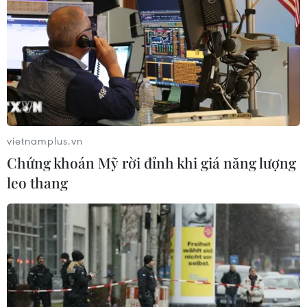
tiềm ẩn, đảm bảo giao thông an toàn.
vietnamplus.vn
Chứng khoán Mỹ rời đỉnh khi giá năng lượng
leo thang
Xác phi công máy bay TransAsia vẫn còn
nắm chặt cần điều khiển
06/02/2015 04:04