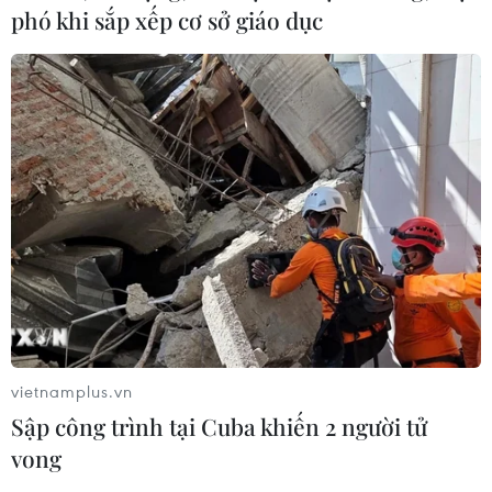
phó khi sắp xếp cơ sở giáo dục
vietnamplus.vn
Sập công trình tại Cuba khiến 2 người tử
vong