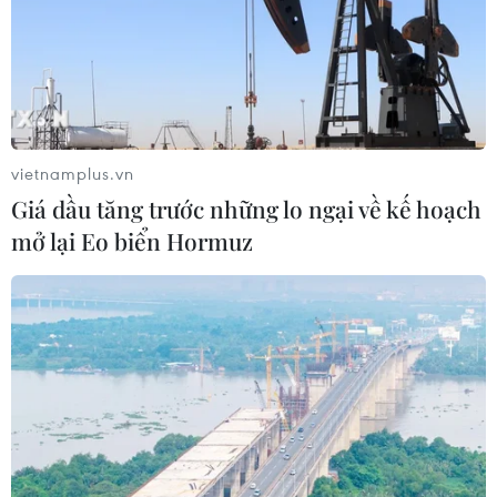
vietnamplus.vn
Thúc đẩy quan hệ hợp tác Việt Nam-Thái
Giá dầu tăng trước những lo ngại về kế hoạch
Lan trên các lĩnh vực
mở lại Eo biển Hormuz
04/12/2020 11:08
Tổng lãnh sự Vương quốc Thái Lan tại TP Hồ Chí Minh
vui mừng khi quan hệ Thái Lan-Việt Nam vẫn phát triển
mạnh mẽ trên các lĩnh vực kinh tế, thương mại, đầu tư,
giáo dục... bất chấp dịch COVID-19.