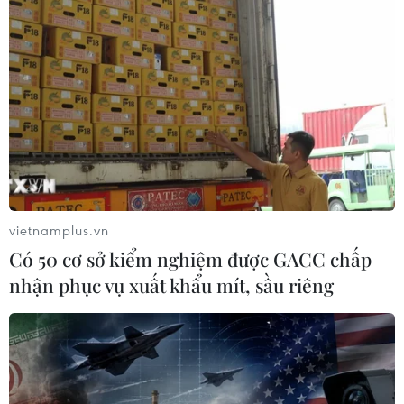
Đêm ẩm thực Việt Nam ở Thái
10/10/2019 09:34
“Đêm ẩn thực Việt Nam” tại Thái Lan đã gây ấn tượng
đặc biệt với khách tham dự bằng sự trang trí mang
đậm phong cách Việt cùng hơn 10 gian trưng bày
những món ăn truyền thống nổi tiếng của Việt Nam.
vietnamplus.vn
Có 50 cơ sở kiểm nghiệm được GACC chấp
nhận phục vụ xuất khẩu mít, sầu riêng