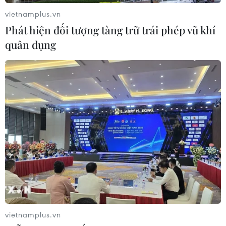
vietnamplus.vn
Phát hiện đối tượng tàng trữ trái phép vũ khí
quân dụng
Xúc động lễ Vu Lan báo hiếu của cộng
đồng người Việt ở Thái Lan
27/08/2018 03:41
Lễ Vu Lan báo hiếu bày tỏ niềm tôn kính, hiếu nghĩa tới
các bậc sinh thành được bà con kiều bào tại Thái Lan,
tổ chức thường niên từ năm 2009 tại các ngôi chùa Việt
ở thủ đô Bangkok.
vietnamplus.vn