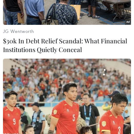
JG Wentworth
$30k In Debt Relief Scandal: What Financial
Institutions Quietly Conceal
Người Việt Nam tại Thái Lan. (Ảnh: Đức Hải/Vietnam+)
Theo phóng viên TTXVN tại Bangkok, lãnh đạo
chính quyền một số tỉnh ở vùng Đông Bắc của
Thái Lan đã đánh giá cao đóng góp của cộng