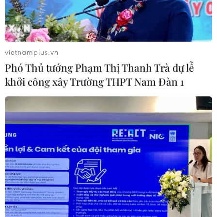
Trăn trở người giữ lửa tiếng Việt trên
quê hương thứ hai
vietnamplus.vn
30/07/2026 12:00
Phó Thủ tướng Phạm Thị Thanh Trà dự lễ
khởi công xây Trường THPT Nam Đàn 1
Nơi tiếng mẹ đẻ được hồi sinh giữa
lòng nước Đức
30/07/2026 08:18
Kiều bào tại Đức hơn 10 năm dành
nhà miễn phí cho con em chiến sỹ
Trường Sa
30/07/2026 02:03