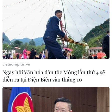
TIN CÙNG CHUYÊN MỤC
vietnamplus.vn
ASC 2026: Tiếp lửa đam mê khoa học
Ngày hội Văn hóa dân tộc Mông lần thứ 4 sẽ
cho thế hệ trẻ Việt Nam
diễn ra tại Điện Biên vào tháng 10
04/08/2026 14:08
Nghị quyết của Bộ Chính trị về công
tác người Việt Nam ở nước ngoài