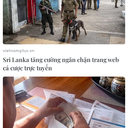
Nam - Thái Lan.
Về tình hình hoạt động của cộng đồng, Đại sứ
Phan Chí Thành đề cao những nỗ lực về dạy và
học tiếng Việt của bà con, mong muốn các cấp
hội tăng cường hơn nữa công tác dạy và học
tiếng Việt, có những hình thức khuyến khích bà
vietnamplus.vn
con nỗ lực duy trì tiếng Việt và văn hóa Việt
Sri Lanka tăng cường ngăn chặn trang web
trong cộng đồng để từ đó giúp thế hệ trẻ hiểu
cá cược trực tuyến
biết hơn nữa về quê hương đất nước, có sự gắn
kết chặt chẽ hơn với cội nguồn Việt Nam.
Tại tỉnh Nakhon Phanom, đoàn công tác cũng
đã tới dâng hương tưởng nhớ Bác Hồ tại Khu
tưởng niệm Chủ tịch Hồ Chí Minh ở bản Mạy./.
(TTXVN/Vietnam+)