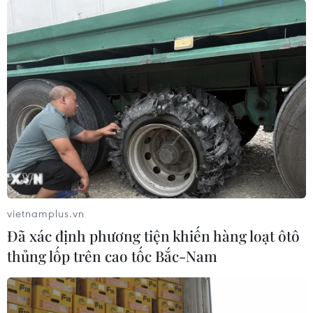
Việt Nam, doanh nghiệp Thái Lan và doanh nghiệp kiều
bào từ Thái Lan và các nước trên thế giới.
vietnamplus.vn
Đã xác định phương tiện khiến hàng loạt ôtô
thủng lốp trên cao tốc Bắc-Nam
Món ăn truyền thống được giới thiệu tại