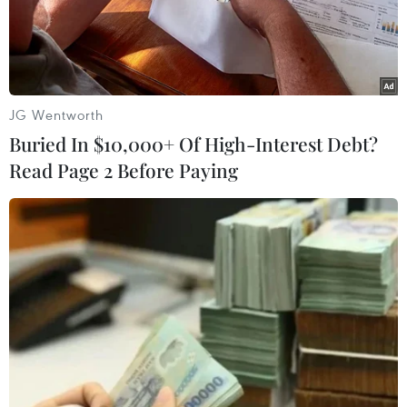
JG Wentworth
Buried In $10,000+ Of High-Interest Debt?
Read Page 2 Before Paying
#Đại sứ quán Việt Nam tại Thái Lan
#cộng đồng người Việt tại Thái Lan
#Việt Nam và Thái Lan
#tiếng Việt
Thái Lan