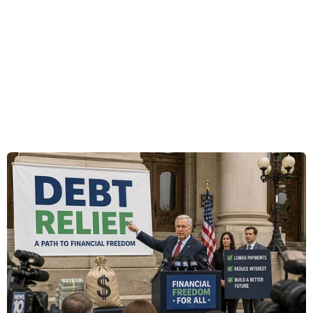
tạo và chống biến đổi khí hậu, tập đoàn
Thyssenkrupp của Đức và Công ty cổ phần tập
đoàn The Green Solutions (TGS) ngày 29/3 đã ký
hợp đồng hợp tác sản xuất hydro xanh và
ammoniac xanh tại Việt Nam giai đoạn 2022-
2050.
Theo văn kiện hợp tác, Thyssenkrupp và TGS
đặt mục tiêu sản xuất hằng năm 216.000 tấn
ammoniac xanh và 36.000 tấn hydro xanh để hỗ
trợ các nỗ lực trung hòa carbon, góp phần giảm
thiểu các ảnh hưởng do biến đổi khí hậu.
Lễ ký kết có sự tham dự của Đại sứ Việt Nam tại
Đức Vũ Quang Minh cùng đại diện nhiều đối tác
đang muốn tìm hiểu cơ hội đầu tư làm ăn ở Việt
Nam.