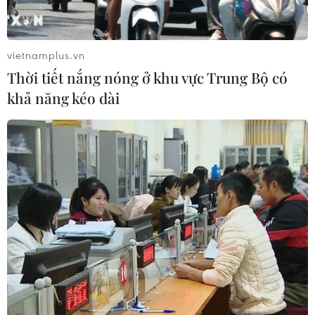
vietnamplus.vn
Thời tiết nắng nóng ở khu vực Trung Bộ có
khả năng kéo dài
Công ty Đường sắt Đức thử nghiệm tàu
chạy bằng hydro 'xanh'
24/11/2020 02:16
Công ty đường sắt Đức thông báo sẽ chạy thử nghiệm
tàu động cơ hydro, thay thế các đoàn tàu chạy bằng
động cơ diesel, trong vòng một năm vào năm 2024 ở
bang Baden-Württemberg.