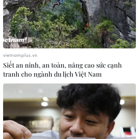
Nam./.
(Vietnam+)
vietnamplus.vn
Siết an ninh, an toàn, nâng cao sức cạnh
tranh cho ngành du lịch Việt Nam
#biến đổi khí hậu
#sản xuất hydro xanh