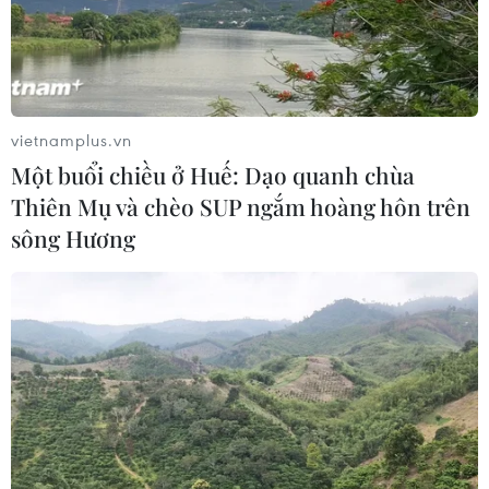
vietnamplus.vn
Một buổi chiều ở Huế: Dạo quanh chùa
Thiên Mụ và chèo SUP ngắm hoàng hôn trên
sông Hương
Australia trong cuộc đua trở thành nước
xuất khẩu khí hydro hàng đầu
08/02/2022 02:18
Australia có kế hoạch trở thành một trong ba nhà xuất
khẩu hydro hàng đầu cho các thị trường châu Á vào