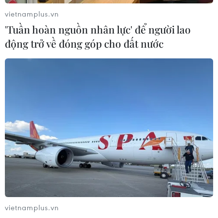
vietnamplus.vn
'Tuần hoàn nguồn nhân lực' để người lao
động trở về đóng góp cho đất nước
Tập đoàn BP sắp xây nhà máy sản xuất
"hydro xanh" lớn nhất tại Anh
18/03/2021 22:30
Nhà máy H2Teesside sau khi đi vào hoạt động sẽ có
công suất lên tới 1GW khí hydro "xanh," tương ứng 1/5
công suất mục tiêu mà Anh đã đề ra để đạt được vào
vietnamplus.vn
cuối thập kỷ này.