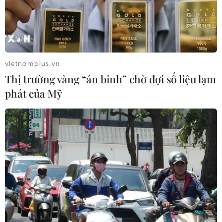
#nhiên liệu xanh
#ammoniac xanh
Đức
Theo dõi VietnamPlus
vietnamplus.vn
Thị trường vàng “án binh” chờ đợi số liệu lạm
phát của Mỹ
TIN LIÊN QUAN