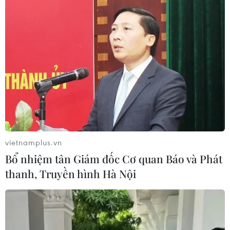
Dự án bơm hydro xanh vào mạng lưới khí
đốt đầu tiên tại Mỹ Latinh
10/09/2021 03:03
Dự án bao gồm một nhà máy sản xuất hydro xanh đặt
tại khu công nghiệp Coquimbo, nhằm thay thế tới 20%
lượng khí đốt tự nhiên cung cấp cho các thành phố
Coquimbo và La Serena bằng loại nhiên liệu này.
vietnamplus.vn
Bổ nhiệm tân Giám đốc Cơ quan Báo và Phát
thanh, Truyền hình Hà Nội