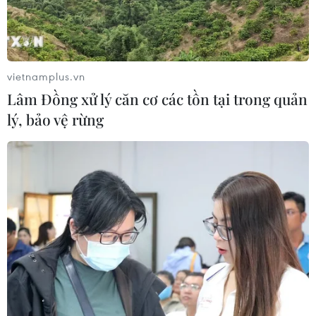
năm 2030 và đặt ra mục tiêu giảm chi phí sản xuất
hydro xuống dưới 2 AUD (1,4 USD)/kg.
vietnamplus.vn
Lâm Đồng xử lý căn cơ các tồn tại trong quản
lý, bảo vệ rừng