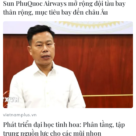
Sun PhuQuoc Airways mở rộng đội tàu bay
thân rộng, mục tiêu bay đến châu Âu
Khí hydro xanh "gây hiệu ứng nhà kính
vietnamplus.vn
nhiều hơn than đá"
Phát triển đại học tinh hoa: Phân tầng, tập
13/08/2021 07:46
trung nguồn lực cho các mũi nhọn