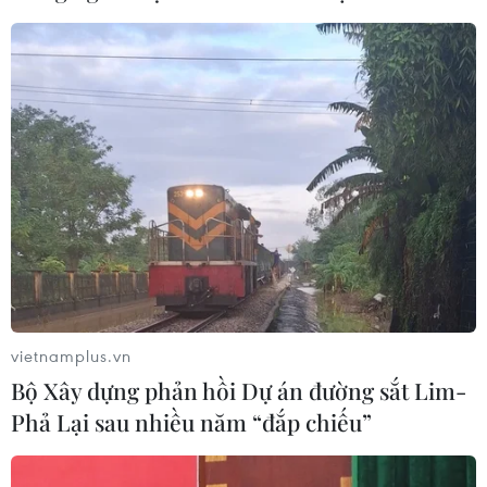
Khí hydro xanh đang được coi là năng lượng không
carbon, tuy nhiên, các nhà nghiên cứu hóa sinh và môi
trường của Mỹ mới đây khẳng định: “Khó có thể nói
rằng khí hydro xanh không thải khí."
vietnamplus.vn
Bộ Xây dựng phản hồi Dự án đường sắt Lim-
Phả Lại sau nhiều năm “đắp chiếu”