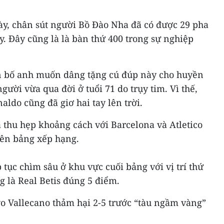
ày, chân sút người Bồ Đào Nha đã có được 29 pha
. Đây cũng là là bàn thứ 400 trong sự nghiệp
n bố anh muốn dâng tặng cú đúp này cho huyền
ười vừa qua đời ở tuổi 71 do trụy tim. Vì thế,
ldo cũng đã giơ hai tay lên trời.
ã thu hẹp khoảng cách với Barcelona và Atletico
rên bảng xếp hạng.
p tục chìm sâu ở khu vực cuối bảng với vị trí thứ
g là Real Betis đúng 5 điểm.
yo Vallecano thảm hại 2-5 trước “tàu ngầm vàng”