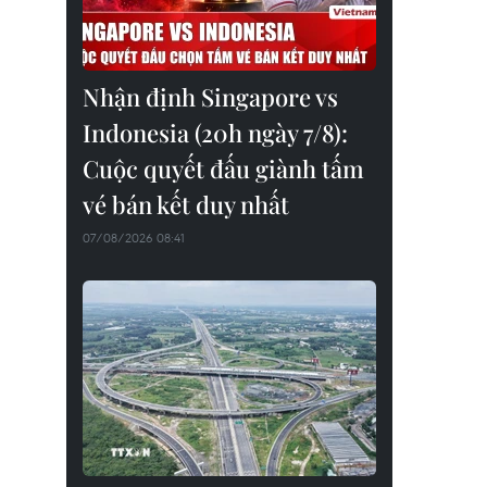
Nhận định Singapore vs
Indonesia (20h ngày 7/8):
Cuộc quyết đấu giành tấm
vé bán kết duy nhất
07/08/2026 08:41