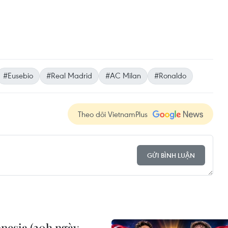
#Eusebio
#Real Madrid
#AC Milan
#Ronaldo
Theo dõi VietnamPlus
GỬI BÌNH LUẬN
nesia (20h ngày