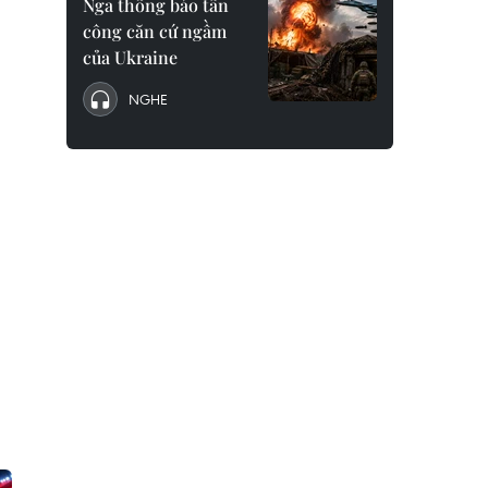
Nga thông báo tấn
công căn cứ ngầm
của Ukraine
NGHE