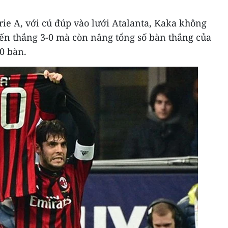
erie A, với cú đúp vào lưới Atalanta, Kaka không
iến thắng 3-0 mà còn nâng tổng số bàn thắng của
00 bàn.