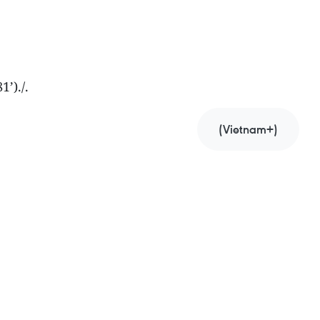
’)./.
(Vietnam+)