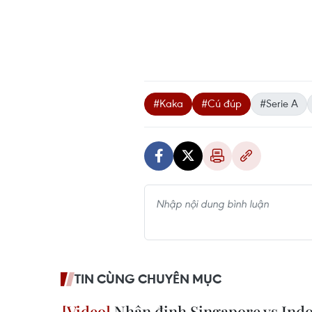
#Kaka
#Cú đúp
#Serie A
TIN CÙNG CHUYÊN MỤC
Nhận định Singapore vs Indo