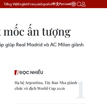
Tiếng Việt
English
Français
Español
中文
Русский
t mốc ấn tượng
úp giúp Real Madrid và AC Milan giành
ĐỌC NHIỀU
Hạ bệ Argentina, Tây Ban Nha giành
chức vô địch World Cup 2026