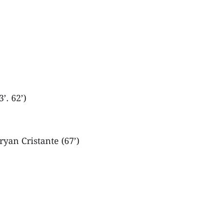
’. 62’)
ryan Cristante (67’)