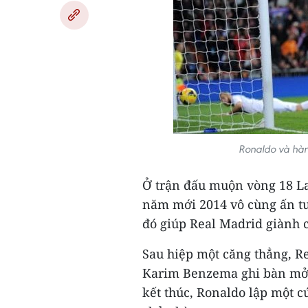
Ronaldo và hàn
Ở trận đấu muộn vòng 18 La 
năm mới 2014 vô cùng ấn tư
đó giúp Real Madrid giành c
Sau hiệp một căng thẳng, Re
Karim Benzema ghi bàn mở t
kết thúc, Ronaldo lập một c