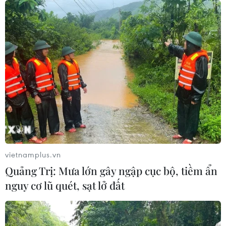
vietnamplus.vn
Quảng Trị: Mưa lớn gây ngập cục bộ, tiềm ẩn
nguy cơ lũ quét, sạt lở đất
TIN CÙNG CHUYÊN MỤC