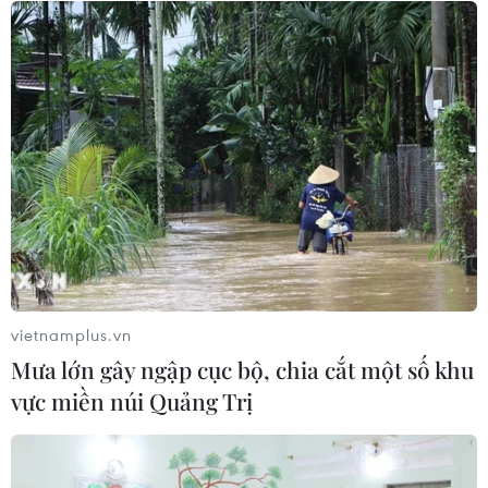
06/08/2026 09:40
NAPAS, BIDV và Weixin Pay mở rộng
thanh toán QR Việt Nam-Trung
Quốc
06/08/2026 07:34
Độc đáo Lễ hội đuốc tại tỉnh
Tứ Xuyên của Trung Quốc
06/08/2026 04:33
vietnamplus.vn
Mưa lớn gây ngập cục bộ, chia cắt một số khu
Buôn Ma Thuột - đô thị dưới
vực miền núi Quảng Trị
những tán cổ thụ
06/08/2026 04:22