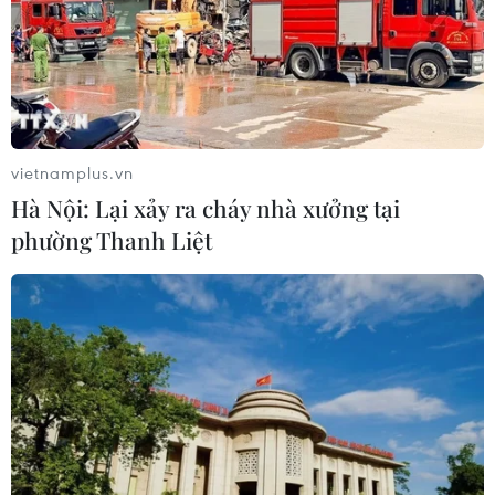
15/08/2025 04:24
Thành phố Đà Nẵng lần đầu tiên công bố 3 loại hộ
chiếu du lịch độc đáo. Hộ chiếu ẩm thực (Đà Nẵng
Food Tour), Hộ chiếu di sản (Đà Nẵng Heritage Tour) và
Hộ chiếu du lịch xanh (Đà Nẵng Green Tour).
vietnamplus.vn
Hà Nội: Lại xảy ra cháy nhà xưởng tại
phường Thanh Liệt