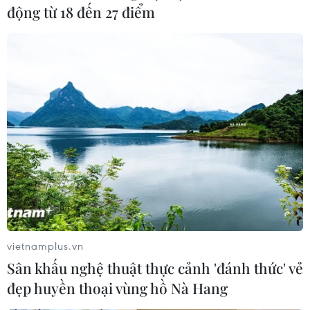
động từ 18 đến 27 điểm
#phát triển kinh tế Đà Nẵng
TP. Đà Nẵng
Quảng Nam
Theo dõi VietnamPlus
TIN LIÊN QUAN
vietnamplus.vn
Sân khấu nghệ thuật thực cảnh 'đánh thức' vẻ
đẹp huyền thoại vùng hồ Nà Hang