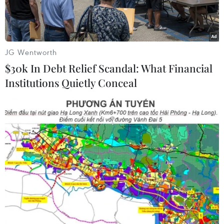
JG Wentworth
$30k In Debt Relief Scandal: What Financial
Institutions Quietly Conceal
Những du khách đầu tiên từ Thâm Quyến (Trung Quốc) đến Đà
Nẵng được chào đón và tặng quà lưu niệm. (Ảnh:
PV/Vietnam+)
Tối 2/10, tại Sân bay Quốc tế Đà Nẵng, chuyến
bay mang số hiệu CZ8155 của Hãng hàng không