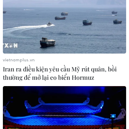
Vẻ đẹp lãng mạn của đồi
Vọng Cảnh tại thành phố Huế
08/08/2026 07:09
Việt Nam nằm trong nhóm 5 quốc gia
có nhiều chuyến bay qua Thái Lan
vietnamplus.vn
08/08/2026 06:38
Iran ra điều kiện yêu cầu Mỹ rút quân, bồi
thường để mở lại eo biển Hormuz
Cần Thơ: Chuyển mình mạnh mẽ với
chuỗi sản phẩm xanh, đậm bản sắc
sông nước
08/08/2026 03:54