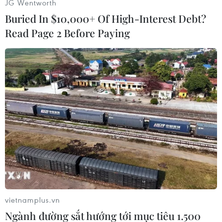
Đà Nẵng.
JG Wentworth
Buried In $10,000+ Of High-Interest Debt?
Read Page 2 Before Paying
Du khách đến từ Trung Quốc trên chuyến bay CZ8155 đến Đà
Nẵng. (Ảnh: PV/Vietnam+)
Khách Trung Quốc trở lại – kỳ vọng tăng
vietnamplus.vn
trưởng mới
Ngành đường sắt hướng tới mục tiêu 1.500