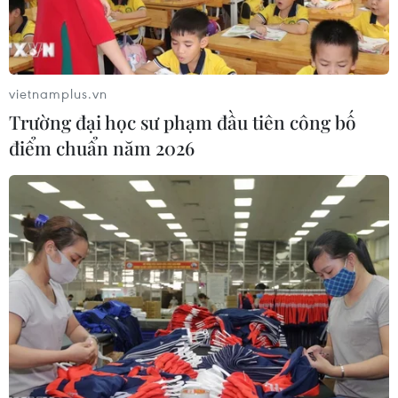
Bà Trương Thị Hồng Hạnh, Giám đốc Sở Văn hóa, Thể thao và
Du lịch thành phố Đà Nẵng phát biểu tại buổi lễ chào đón du
vietnamplus.vn
khách từ Thâm Quyến (Trung Quốc). (Ảnh: PV/Vietnam+)
Trường đại học sư phạm đầu tiên công bố
Theo bà Hạnh, ngành du lịch Đà Nẵng đang
điểm chuẩn năm 2026
đứng trước thời cơ lớn với mục tiêu xây dựng
Trung tâm tài chính quốc tế, Khu thương mại tự
do và phát triển thành trung tâm công nghệ cao,
đổi mới sáng tạo trong khu vực. Do vậy, việc
tăng trưởng khách Trung Quốc không chỉ đơn
thuần là du lịch mà còn mở ra triển vọng hợp
tác toàn diện trong các lĩnh vực thương mại,
đầu tư và dịch vụ chất lượng cao.
Sự kiện này được kỳ vọng là cầu nối phát triển