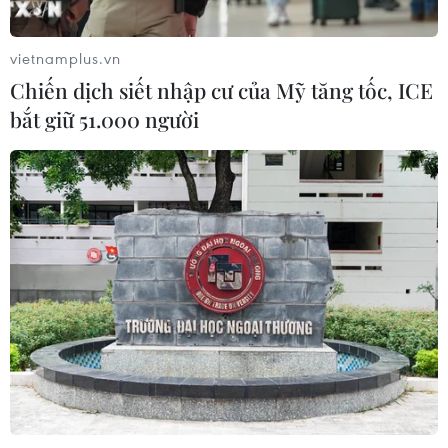
mới cho Phú Quốc
07/08/2026 04:43
vietnamplus.vn
Chiến dịch siết nhập cư của Mỹ tăng tốc, ICE
bắt giữ 51.000 người
Nhịp điệu Samulnori vang
dội, Áo dài - Hanbok 'khoe sắc' bên
sông Hàn
07/08/2026 04:39
Xu hướng trải nghiệm nào tiếp tục
dẫn dắt du lịch nội địa cuối mùa Hè?
07/08/2026 03:36
Cà Mau quảng bá thương hiệu, kết
nối đầu tư, đưa ngành tôm phát triển