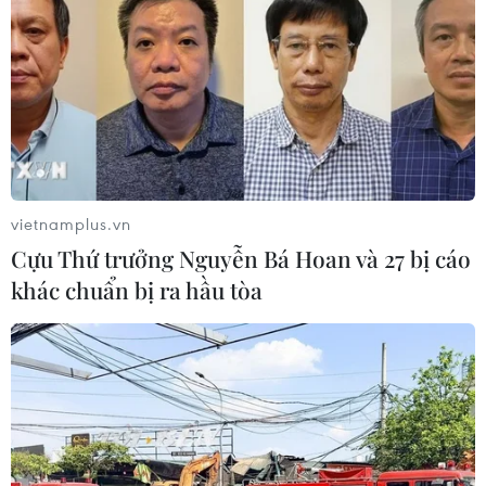
3D tại bảo tàng; 3 loại hộ chiếu phiên bản online trên
TripC...
vietnamplus.vn
Cựu Thứ trưởng Nguyễn Bá Hoan và 27 bị cáo
khác chuẩn bị ra hầu tòa
Đà Nẵng lần đầu công bố 3 loại "hộ chiếu"
du lịch độc đáo