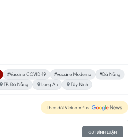
#Vaccine COVID-19
#vaccine Moderna
#Đà Nẵng
TP. Đà Nẵng
Long An
Tây Ninh
Theo dõi VietnamPlus
GỬI BÌNH LUẬN