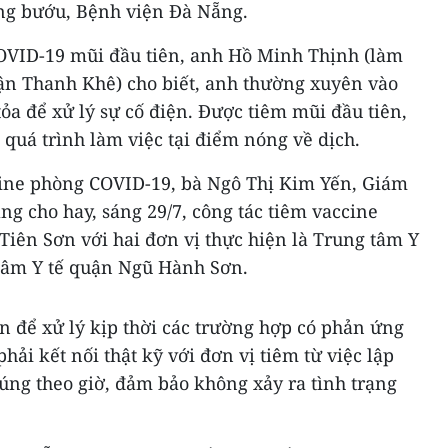
ng bướu, Bệnh viện Đà Nẵng.
OVID-19 mũi đầu tiên, anh Hồ Minh Thịnh (làm
uận Thanh Khê) cho biết, anh thường xuyên vào
tỏa để xử lý sự cố điện. Được tiêm mũi đầu tiên,
g quá trình làm việc tại điểm nóng về dịch.
cine phòng COVID-19, bà Ngô Thị Kim Yến, Giám
ng cho hay, sáng 29/7, công tác tiêm vaccine
 Tiên Sơn với hai đơn vị thực hiện là Trung tâm Y
tâm Y tế quận Ngũ Hành Sơn.
n để xử lý kịp thời các trường hợp có phản ứng
hải kết nối thật kỹ với đơn vị tiêm từ việc lập
úng theo giờ, đảm bảo không xảy ra tình trạng