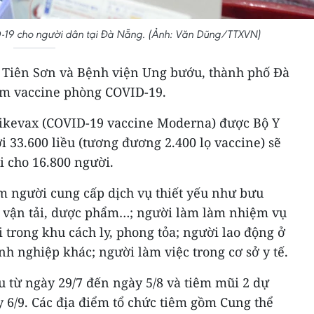
D-19 cho người dân tại Đà Nẵng. (Ảnh: Văn Dũng/TTXVN)
ao Tiên Sơn và Bệnh viện Ung bướu, thành phố Đà
iêm vaccine phòng COVID-19.
ikevax (COVID-19 vaccine Moderna) được Bộ Y
i 33.600 liều (tương đương 2.400 lọ vaccine) sẽ
i cho 16.800 người.
m người cung cấp dịch vụ thiết yếu như bưu
, vận tải, dược phẩm…; người làm làm nhiệm vụ
 trong khu cách ly, phong tỏa; người lao động ở
h nghiệp khác; người làm việc trong cơ sở y tế.
u từ ngày 29/7 đến ngày 5/8 và tiêm mũi 2 dự
 6/9. Các địa điểm tổ chức tiêm gồm Cung thể