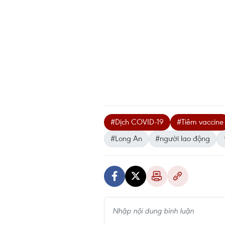
#Dịch COVID-19
#Tiêm vaccine
#Long An
#người lao động