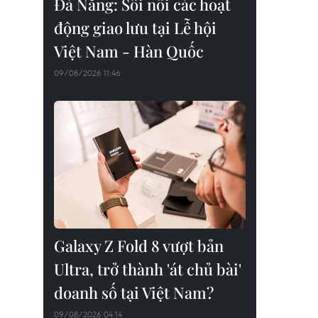
Đà Nẵng: Sôi nổi các hoạt
động giao lưu tại Lễ hội
Việt Nam - Hàn Quốc
09/08/2026 11:46
Galaxy Z Fold 8 vượt bản
Ultra, trở thành 'át chủ bài'
doanh số tại Việt Nam?
09/08/2026 04:14