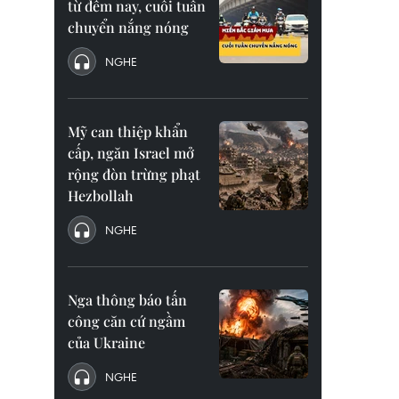
từ đêm nay, cuối tuần
chuyển nắng nóng
NGHE
Mỹ can thiệp khẩn
cấp, ngăn Israel mở
rộng đòn trừng phạt
Hezbollah
NGHE
Nga thông báo tấn
công căn cứ ngầm
của Ukraine
NGHE