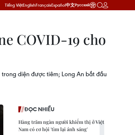
Tiếng Việt
English
Français
Español
中文
Русский
cine COVID-19 cho
 trong diện được tiêm; Long An bắt đầu
ĐỌC NHIỀU
Hàng trăm ngàn người khiếm thị ở Việt
Nam có cơ hội 'tìm lại ánh sáng'