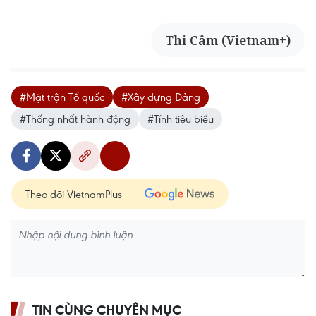
Thi Cầm (Vietnam+)
#Mặt trận Tổ quốc
#Xây dựng Đảng
#Thống nhất hành động
#Tính tiêu biểu
Theo dõi VietnamPlus
TIN CÙNG CHUYÊN MỤC