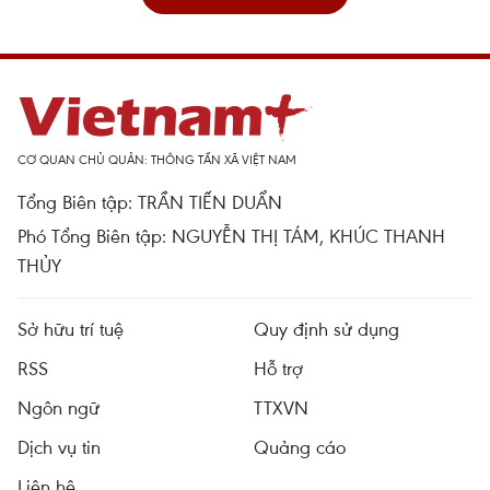
CƠ QUAN CHỦ QUẢN: THÔNG TẤN XÃ VIỆT NAM
Tổng Biên tập: TRẦN TIẾN DUẨN
Phó Tổng Biên tập: NGUYỄN THỊ TÁM, KHÚC THANH
THỦY
Sở hữu trí tuệ
Quy định sử dụng
RSS
Hỗ trợ
Ngôn ngữ
TTXVN
Dịch vụ tin
Quảng cáo
Liên hệ