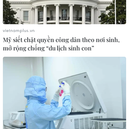
vietnamplus.vn
Mỹ siết chặt quyền công dân theo nơi sinh,
mở rộng chống “du lịch sinh con”
Hai tháng đầu năm 2025, tai nạn giao
thông giảm cả ba tiêu chí
25/02/2025 12:07
So với 2 tháng đầu năm 2024, tai nạn giao thông giảm
cả ba tiêu chí, trong đó, số vụ tai nạn giảm 1.436 vụ