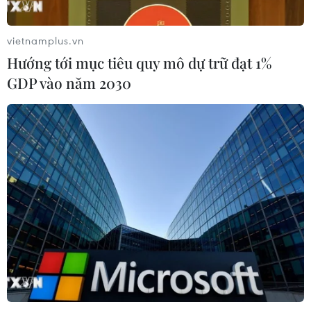
Tổng Biên tập: TRẦN TIẾN DUẨN
Phó Tổng Biên tập: NGUYỄN THỊ TÁM, KHÚC THANH
vietnamplus.vn
THỦY
Hướng tới mục tiêu quy mô dự trữ đạt 1%
GDP vào năm 2030
Sở hữu trí tuệ
Quy định sử dụng
RSS
Hỗ trợ
Ngôn ngữ
TTXVN
Dịch vụ tin
Quảng cáo
Liên hệ
Giấy phép số: 1374/GP-BTTTT do Bộ Thông tin và Truyền thông
cấp ngày 11/9/2008.
Quảng cáo: Phó TBT Nguyễn Thị Tám: 093.5958688, Email: