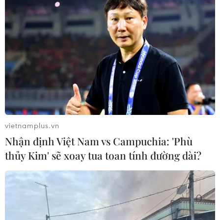
vietnamplus.vn
Nhận định Việt Nam vs Campuchia: 'Phù
thủy Kim' sẽ xoay tua toan tính đường dài?