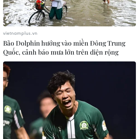
Thi công trở lại dự án sửa chữa Quốc
lộ 30 sau phản ánh của TTXVN
vietnamplus.vn
06/08/2026 09:42
Bão Dolphin hướng vào miền Đông Trung
Quốc, cảnh báo mưa lớn trên diện rộng
Hà Nội tăng tốc thi công
đường Vành đai 1 đoạn Hoàng Cầu-
Voi Phục
06/08/2026 09:07
Đồng Nai yêu cầu đẩy nhanh tiến độ
dự án kết nối vùng, sân bay Long
Thành
06/08/2026 09:05