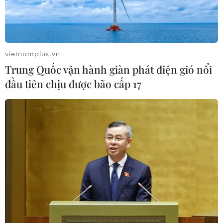
bay Liên Khương mở cửa đúng hạn
19/8
05/08/2026 02:19
vietnamplus.vn
Sẽ nghiên cứu tìm nguồn vốn đầu tư
Trung Quốc vận hành giàn phát điện gió nổi
cao tốc Hà Tiên-Rạch Giá-Bạc Liêu
đầu tiên chịu được bão cấp 17
05/08/2026 01:43
Xem thêm
CƠ QUAN CHỦ QUẢN: THÔNG TẤN XÃ VIỆT NAM