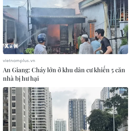
vietnamplus.vn
An Giang: Cháy lớn ở khu dân cư khiến 5 căn
nhà bị hư hại
TIN CÙNG CHUYÊN MỤC
Nhanh chóng hoàn thiện dự
án kết nối vùng, sân bay Long Thành
06/08/2026 15:07