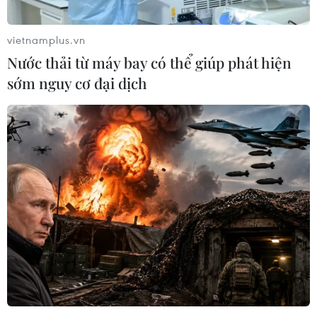
(29,43%), giảm 189 người chết (9,19%), giảm 1.616
người bị thương (41,14%).
vietnamplus.vn
Nước thải từ máy bay có thể giúp phát hiện
sớm nguy cơ đại dịch