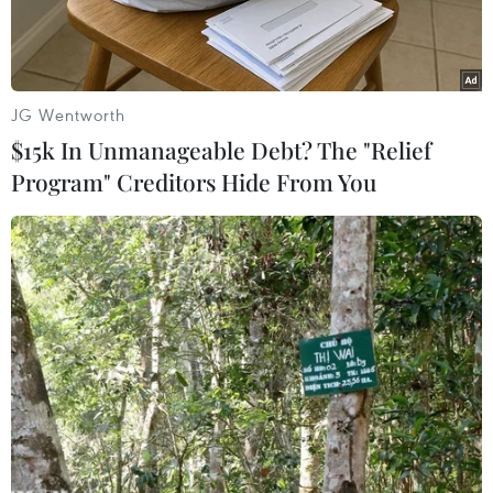
JG Wentworth
$15k In Unmanageable Debt? The "Relief
Program" Creditors Hide From You
Hiện trường vụ tai nạn. (Ảnh: TTXVN phát)
Ngày 16/3, ông Nguyễn Hoàng Khôi, Chủ tịch Ủy
ban Nhân dân thị trấn Đắk Mâm, huyện Krông
Nô, tỉnh Đắk Nông xác nhận, trên địa bàn thị
trấn vừa xảy ra vụ tai nạn giao thông liên hoàn