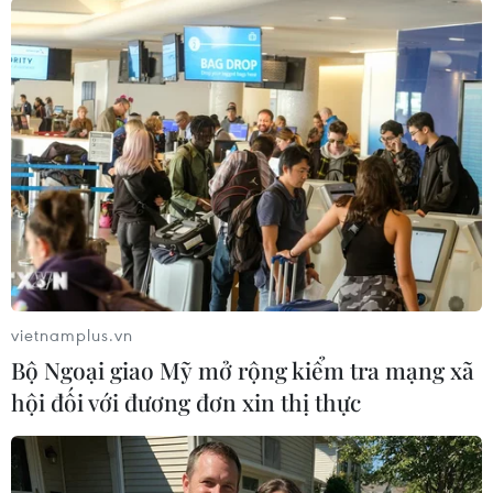
vietnamplus.vn
#tai nạn giao thông
#xe tải
#nồng độ cồn
Bộ Ngoại giao Mỹ mở rộng kiểm tra mạng xã
Lâm Đồng
Đắk Nông
hội đối với đương đơn xin thị thực
Theo dõi VietnamPlus