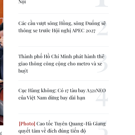
Nội
Các cầu vượt sông Hồng, sông Đuống sẽ
thông xe trước Hội nghị APEC 2027
Thành phố Hồ Chí Minh phát hành thẻ
giao thông công cộng cho metro và xe
buýt
Cục Hàng không: Có 17 tàu bay A321NEO
của Việt Nam dừng bay dài hạn
Cao tốc Tuyên Quang-Hà Giang
quyết tâm về đích đúng tiến độ
ể