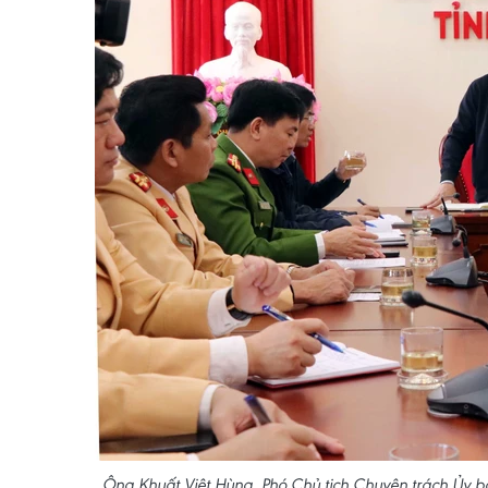
Ông Khuất Việt Hùng, Phó Chủ tịch Chuyên trách Ủy b