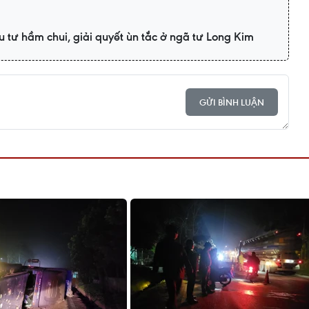
 tư hầm chui, giải quyết ùn tắc ở ngã tư Long Kim
GỬI BÌNH LUẬN