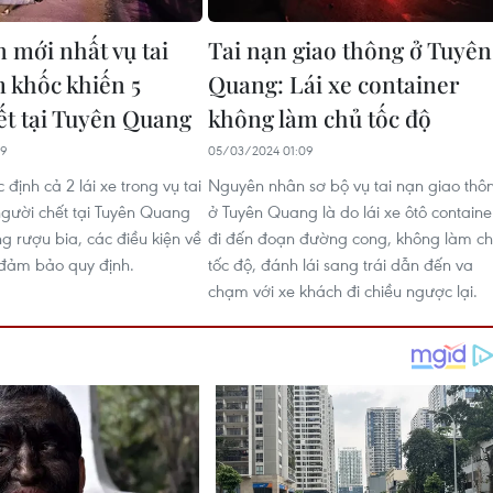
n mới nhất vụ tai
Tai nạn giao thông ở Tuyên
 khốc khiến 5
Quang: Lái xe container
ết tại Tuyên Quang
không làm chủ tốc độ
19
05/03/2024 01:09
định cả 2 lái xe trong vụ tai
Nguyên nhân sơ bộ vụ tai nạn giao thô
người chết tại Tuyên Quang
ở Tuyên Quang là do lái xe ôtô containe
g rượu bia, các điều kiện về
đi đến đoạn đường cong, không làm c
 đảm bảo quy định.
tốc độ, đánh lái sang trái dẫn đến va
chạm với xe khách đi chiều ngược lại.