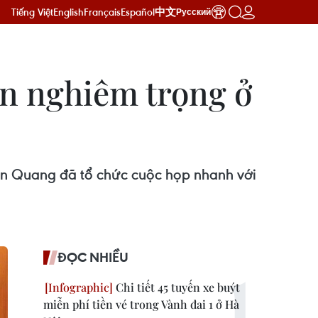
Tiếng Việt
English
Français
Español
中文
Русский
ạn nghiêm trọng ở
yên Quang đã tổ chức cuộc họp nhanh với
ĐỌC NHIỀU
Chi tiết 45 tuyến xe buýt
miễn phí tiền vé trong Vành đai 1 ở Hà