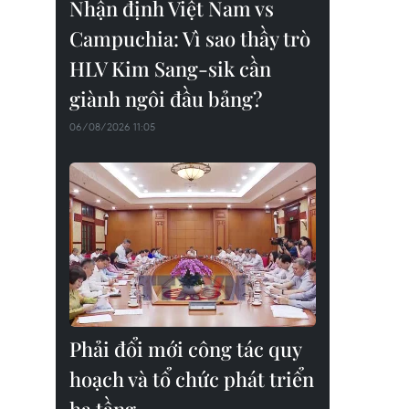
Nhận định Việt Nam vs
Campuchia: Vì sao thầy trò
HLV Kim Sang-sik cần
giành ngôi đầu bảng?
06/08/2026 11:05
Phải đổi mới công tác quy
hoạch và tổ chức phát triển