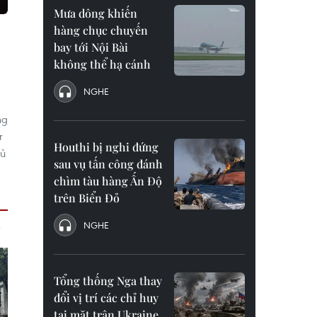
Mưa dông khiến
hàng chục chuyến
bay tới Nội Bài
không thể hạ cánh
NGHE
ng
r
Houthi bị nghi đứng
hủ
sau vụ tấn công đánh
chìm tàu hàng Ấn Độ
trên Biển Đỏ
NGHE
Tổng thống Nga thay
đổi vị trí các chỉ huy
tại mặt trận Ukraine