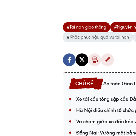
#Tai nạn giao thông
#Nguyên n
#Khắc phục hậu quả vụ tai nạn
An toàn Giao 
Xe tải cẩu tông sập cầu Đắ
Hà Nội điều chỉnh tổ chức
Va chạm giữa xe đầu kéo v
Đồng Nai: Vướng mặt bằng,