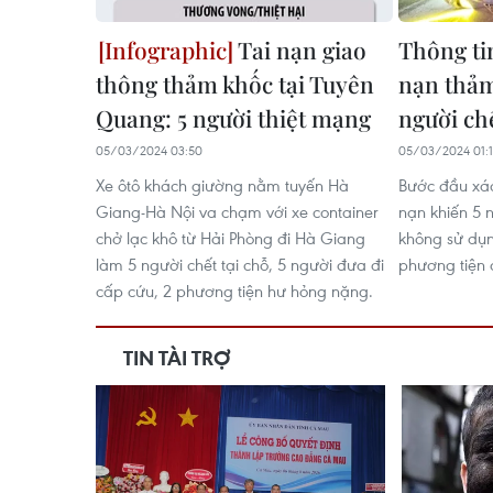
Tai nạn giao
Thông ti
thông thảm khốc tại Tuyên
nạn thảm
Quang: 5 người thiệt mạng
người ch
05/03/2024 03:50
05/03/2024 01:
Xe ôtô khách giường nằm tuyến Hà
Bước đầu xác 
Giang-Hà Nội va chạm với xe container
nạn khiến 5 
chở lạc khô từ Hải Phòng đi Hà Giang
không sử dụn
làm 5 người chết tại chỗ, 5 người đưa đi
phương tiện
cấp cứu, 2 phương tiện hư hỏng nặng.