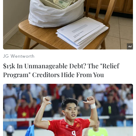
Lào có ca nhiễm trong cộng đồng ngoài
thủ đô sau hơn một tháng
28/06/2021 07:00
Lào ghi nhận 26 ca mới, trong đó có tới 14 ca cộng
đồng gồm thủ đô Vientiane bảy ca, tỉnh Vientiane bốn
ca, tỉnh Luang Namtha hai ca và tỉnh Xayaboury một
JG Wentworth
ca.
$15k In Unmanageable Debt? The "Relief
Program" Creditors Hide From You