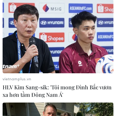
Các địa điểm vui chơi giải trí, công viên và các
môn thể thao tiếp xúc đều bị cấm tại thủ đô và
các tỉnh lân cận, trong khi nhà hàng, phòng tập
và các điểm du lịch trong không gian kín được
phép đón khách tương đương 40% công suất
phục vụ.
Ngoài ra, Philippines cũng kéo dài lệnh cấm
nhập cảnh từ Oman, Các tiểu vương quốc Arab
thống nhất (UAE) và hầu hết các quốc gia Nam Á
nhằm ngăn chặn các biến thể lây lan nhanh./.
vietnamplus.vn
HLV Kim Sang-sik: 'Tôi mong Đình Bắc vươn
(TTXVN/Vietnam+)
xa hơn tầm Đông Nam Á'