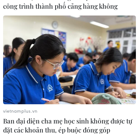
công trình thành phố cảng hàng không
Tìm lời giải cho xu hướng gia tăng
ung thư phổi ở người trẻ không hút
thuốc
17/07/2026 01:00
Xem thêm
vietnamplus.vn
Ban đại diện cha mẹ học sinh không được tự
CƠ QUAN CHỦ QUẢN: THÔNG TẤN XÃ VIỆT NAM
đặt các khoản thu, ép buộc đóng góp
Tổng Biên tập: TRẦN TIẾN DUẨN