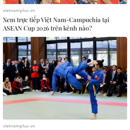
vietnamplus.vn
Xem trực tiếp Việt Nam-Campuchia tại
ASEAN Cup 2026 trên kênh nào?
Dịch COVID-19 ở châu Á: Ấn Độ ghi nhận
hơn 37.000 ca mắc mới
29/06/2021 04:52
Số ca mắc mới COVID-19 ghi nhận hằng ngày tại Ấn Độ
vietnamplus.vn
hiện đã giảm nhiều so với giữa tháng Năm vừa qua -