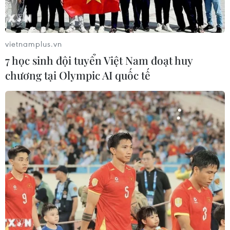
vietnamplus.vn
7 học sinh đội tuyển Việt Nam đoạt huy
chương tại Olympic AI quốc tế
Dịch COVID-19: Thái Lan, Mỹ cảnh báo về
biến thể Delta từ Ấn Độ
29/06/2021 04:22
Theo các nhà chức trách y tế, biến thể Delta, xuất hiện
đầu tiên ở Ấn Độ, sẽ trở thành biến thể chủ yếu ở Thái
Lan và Mỹ trong thời gian tới; thủ đô Bangkok của Thái
Lan hiện là ổ dịch lớn.