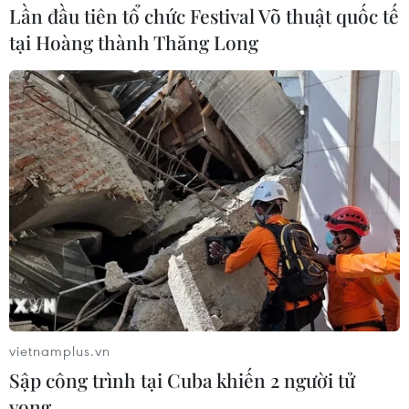
Lần đầu tiên tổ chức Festival Võ thuật quốc tế
thời điểm nước này ghi nhận hơn 400.000 ca mắc mới
tại Hoàng thành Thăng Long
mỗi ngày.
vietnamplus.vn
Sập công trình tại Cuba khiến 2 người tử
Các nước thực hiện nhiều biện pháp
vong