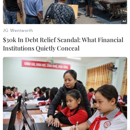
JG Wentworth
$30k In Debt Relief Scandal: What Financial
Institutions Quietly Conceal
Người dân đeo khẩu trang phòng dịch COVID-19 tại Vientiane,
Lào, ngày 19/6/2021. (Nguồn: THX/TTXVN)
Theo phóng viên TTXVN tại Vientiane, Bộ Y tế
Lào ngày 29/6 cho biết trong 24 giờ qua, nước
này tiếp tục ghi nhận số ca mắc COVID-19 gia
tăng tại các tỉnh ngoài thủ đô Vientiane, đặc