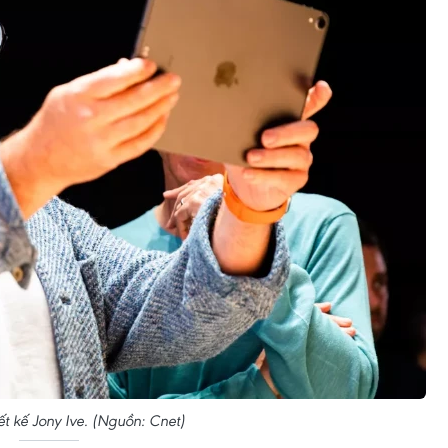
t kế Jony Ive. (Nguồn: Cnet)