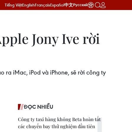
Tiếng Việt
English
Français
Español
中文
Русский
pple Jony Ive rời
 ra iMac, iPod và iPhone, sẽ rời công ty
ĐỌC NHIỀU
Công ty taxi hàng không Beta hoàn tất
các chuyến bay thử nghiệm đầu tiên