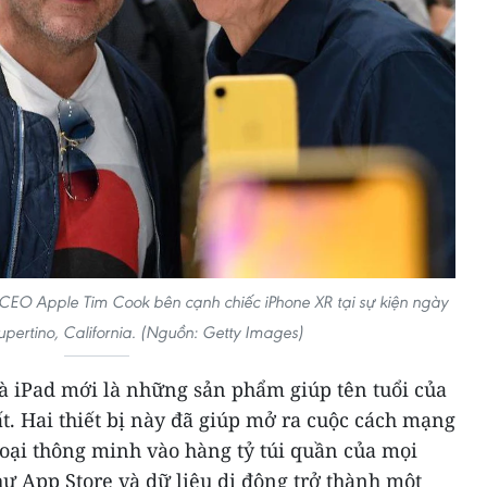
à CEO Apple Tim Cook bên cạnh chiếc iPhone XR tại sự kiện ngày
pertino, California. (Nguồn: Getty Images)
và iPad mới là những sản phẩm giúp tên tuổi của
t. Hai thiết bị này đã giúp mở ra cuộc cách mạng
thoại thông minh vào hàng tỷ túi quần của mọi
ư App Store và dữ liệu di động trở thành một