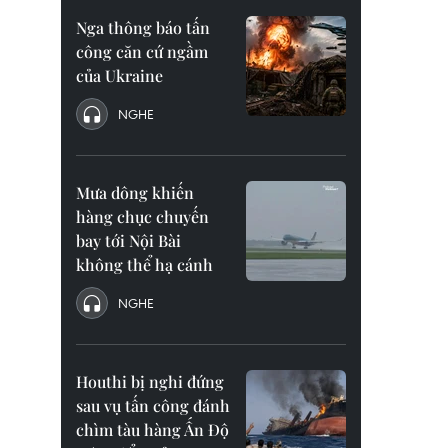
Nga thông báo tấn
công căn cứ ngầm
của Ukraine
NGHE
Mưa dông khiến
hàng chục chuyến
bay tới Nội Bài
không thể hạ cánh
NGHE
Houthi bị nghi đứng
sau vụ tấn công đánh
chìm tàu hàng Ấn Độ