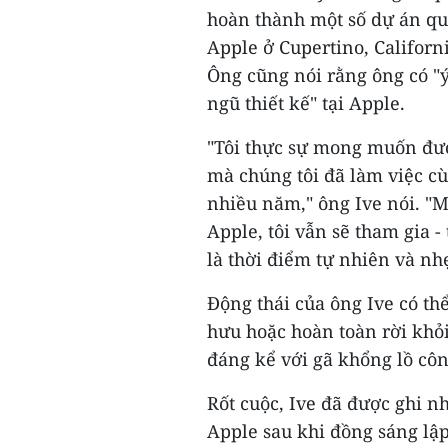
hoàn thành một số dự án qu
Apple ở Cupertino, Californ
Ông cũng nói rằng ông có "ý
ngũ thiết kế" tại Apple.
"Tôi thực sự mong muốn đượ
mà chúng tôi đã làm việc c
nhiều năm," ông Ive nói. "M
Apple, tôi vẫn sẽ tham gia 
là thời điểm tự nhiên và nhẹ
Động thái của ông Ive có th
hưu hoặc hoàn toàn rời khỏ
đáng kể với gã khổng lồ cô
Rốt cuộc, Ive đã được ghi n
Apple sau khi đồng sáng lậ