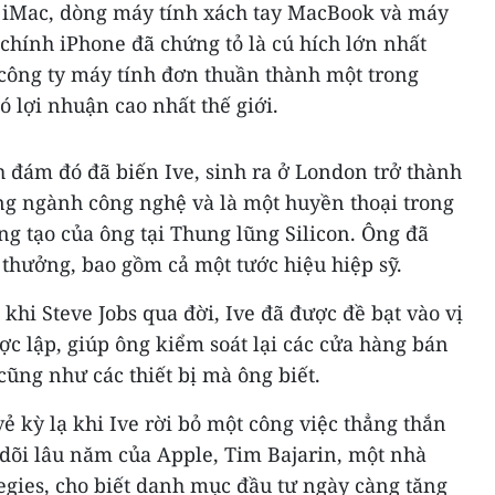
a iMac, dòng máy tính xách tay MacBook và máy
chính iPhone đã chứng tỏ là cú hích lớn nhất
 công ty máy tính đơn thuần thành một trong
ó lợi nhuận cao nhất thế giới.
 đám đó đã biến Ive, sinh ra ở London trở thành
ng ngành công nghệ và là một huyền thoại trong
g tạo của ông tại Thung lũng Silicon. Ông đã
 thưởng, bao gồm cả một tước hiệu hiệp sỹ.
hi Steve Jobs qua đời, Ive đã được đề bạt vào vị
ược lập, giúp ông kiểm soát lại các cửa hàng bán
cũng như các thiết bị mà ông biết.
 vẻ kỳ lạ khi Ive rời bỏ một công việc thẳng thắn
dõi lâu năm của Apple, Tim Bajarin, một nhà
tegies, cho biết danh mục đầu tư ngày càng tăng