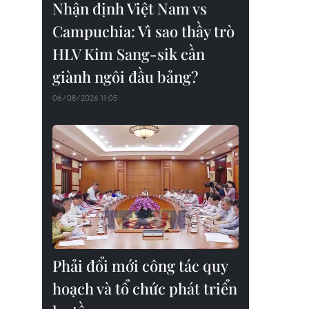
Nhận định Việt Nam vs
Campuchia: Vì sao thầy trò
HLV Kim Sang-sik cần
giành ngôi đầu bảng?
06/08/2026 11:05
Phải đổi mới công tác quy
hoạch và tổ chức phát triển