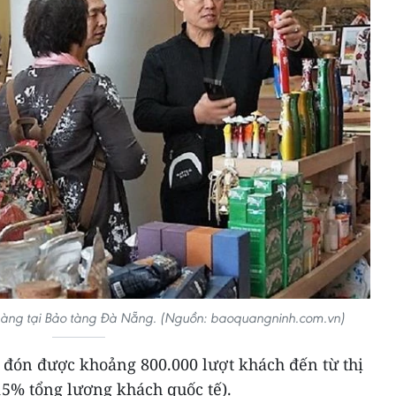
hàng tại Bảo tàng Đà Nẵng. (Nguồn: baoquangninh.com.vn)
đón được khoảng 800.000 lượt khách đến từ thị
5% tổng lượng khách quốc tế).