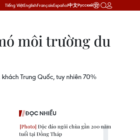
Tiếng Việt
English
Français
Español
中文
Русский
 mó môi trường du
 khách Trung Quốc, tuy nhiên 70%
ĐỌC NHIỀU
Độc đáo ngôi chùa gần 200 năm
tuổi tại Đồng Tháp