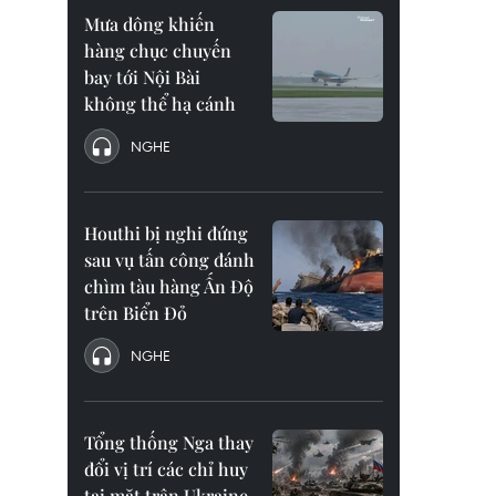
Mưa dông khiến
hàng chục chuyến
bay tới Nội Bài
không thể hạ cánh
NGHE
Houthi bị nghi đứng
sau vụ tấn công đánh
chìm tàu hàng Ấn Độ
trên Biển Đỏ
NGHE
Tổng thống Nga thay
đổi vị trí các chỉ huy
tại mặt trận Ukraine