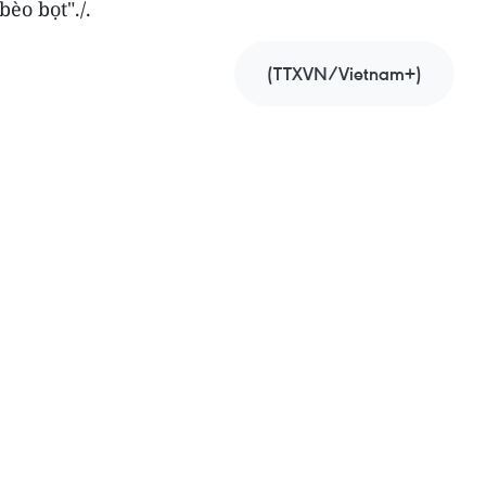
bèo bọt"./.
(TTXVN/Vietnam+)