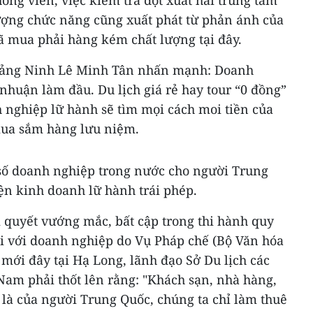
óng viên, việc kiểm tra đột xuất hai trung tâm
ượng chức năng cũng xuất phát từ phản ánh của
ã mua phải hàng kém chất lượng tại đây.
uảng Ninh Lê Minh Tân nhấn mạnh: Doanh
 nhuận làm đầu. Du lịch giá rẻ hay tour “0 đồng”
nh nghiệp lữ hành sẽ tìm mọi cách moi tiền của
 mua sắm hàng lưu niệm.
số doanh nghiệp trong nước cho người Trung
ện kinh doanh lữ hành trái phép.
i quyết vướng mắc, bất cập trong thi hành quy
ối với doanh nghiệp do Vụ Pháp chế (Bộ Văn hóa
 mới đây tại Hạ Long, lãnh đạo Sở Du lịch các
am phải thốt lên rằng: "Khách sạn, nhà hàng,
 là của người Trung Quốc, chúng ta chỉ làm thuê