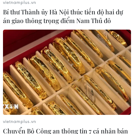
vietnamplus.vn
Bí thư Thành ủy Hà Nội thúc tiến độ hai dự
án giao thông trọng điểm Nam Thủ đô
vietnamplus.vn
Chuyển Bộ Công an thông tin 7 cá nhân bán