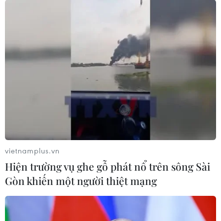
COVID-19: Đức triển khai tiêm chủng tại
các cửa hiệu thuốc
12/01/2022 00:39
Theo quy định mới, các nhân viên nhà thuốc phải có
chứng nhận đã được đào tạo về tiêm chủng. Ngoài ra,
các dược sỹ thực hiện tiêm vaccine cũng sẽ được trả
tiền công giống như các bác sỹ.
vietnamplus.vn
Hiện trường vụ ghe gỗ phát nổ trên sông Sài
Gòn khiến một người thiệt mạng