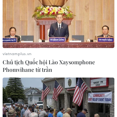
định tiêm chủng bắt buộc sẽ là "quá muộn"./.
(TTXVN/Vietnam+)
vietnamplus.vn
Chủ tịch Quốc hội Lào Xaysomphone
Phomvihane từ trần
#Tiêm chủng ngừa COVID-19
#Vaccine phòng COVID-19