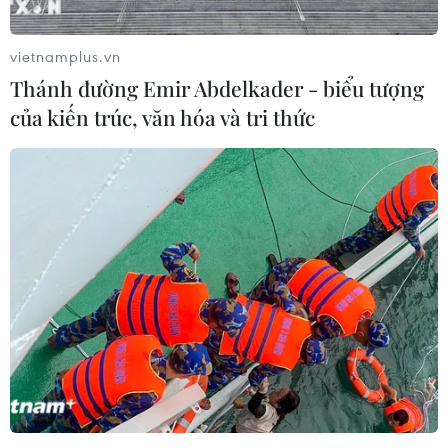
vietnamplus.vn
Thánh đường Emir Abdelkader - biểu tượng
của kiến trúc, văn hóa và tri thức
Đức thảo luận biện pháp mới nhằm ngăn
chặn biến thế Omicron lây lan
07/01/2022 14:09
Trong số các biện pháp được xem xét có yêu cầu đối
với những người mới chỉ tiêm 2 mũi vaccine phài đưa
ra bằng chứng xét nghiệm âm tính để vào nhà hàng