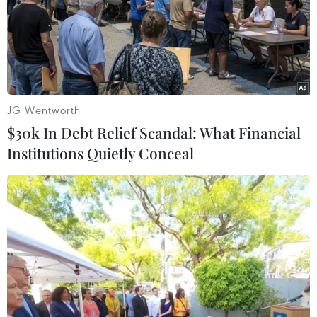
#Cách ly
#Ca mắc mới COVID-19
Đức
Theo dõi VietnamPlus
JG Wentworth
$30k In Debt Relief Scandal: What Financial
Institutions Quietly Conceal
TIN LIÊN QUAN