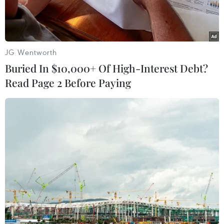
JG Wentworth
Buried In $10,000+ Of High-Interest Debt?
Read Page 2 Before Paying
Nhân viên y tế điều trị cho bệnh nhân COVID-19 tại bệnh viện ở
Munich, Đức. (Ảnh: AFP/TTXVN)
Theo số liệu của Viện Robert Koch (RKI), trong
24 giờ qua, nước Đức ghi nhận thêm 81.417 ca
mắc mới COVID-19, mức cao kỷ lục kể từ đầu