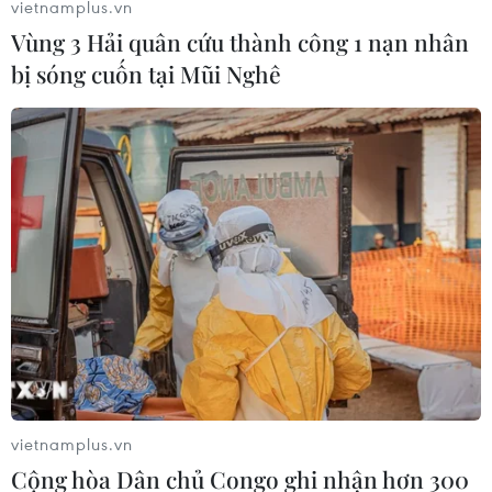
hoặc quán rượu.
vietnamplus.vn
Vùng 3 Hải quân cứu thành công 1 nạn nhân
bị sóng cuốn tại Mũi Nghê
Đức thông qua nhiều biện pháp mới để
phòng chống dịch COVID-19
vietnamplus.vn
Cộng hòa Dân chủ Congo ghi nhận hơn 300
08/01/2022 00:08