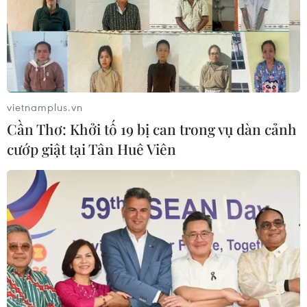
vietnamplus.vn
Cần Thơ: Khởi tố 19 bị can trong vụ dàn cảnh
cướp giật tại Tân Huê Viên