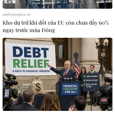
xinh đẹp vượt trội đến kỹ năng trình diễn tốt.
Người đẹp còn sở hữu học vấn xuất sắc khi đạt
vietnamplus.vn
IELTS 8.0 cùng khả năng ứng xử khéo léo.
Kho dự trữ khí đốt của EU còn chưa đầy 60%
Đặc biệt, Mai Phương cho biết hiện tại cô đang
ngay trước mùa Đông
thực tập và làm việc tại Đài Truyền hình Việt
Nam với vị trí biên tập viên và dẫn chương
trình. Ngoài ra, người đẹp đang theo học ngành
Ngôn ngữ Anh tại trường Đại học Khoa học Xã
hội-Nhân văn. Mặc dù bận rộn với công việc và
nhất là lịch trình dày đặc của một hoa hậu
đương nhiệm nhưng Mai Phương khẳng định
cô vẫn luôn ưu tiên việc học.
[Huỳnh Nguyễn Mai Phương đăng quang Hoa
hậu Thế giới Việt Nam 2022]
Gần đây, cô nàng liên tục khiến công chúng bất