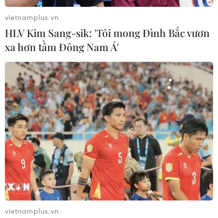
và được trao tặng vương miện hoa hậu trị giá 3 tỷ đồng
vietnamplus.vn
cùng quyền trượng và phần thưởng 300 triệu đồng.
HLV Kim Sang-sik: 'Tôi mong Đình Bắc vươn
xa hơn tầm Đông Nam Á'
Người đẹp Huỳnh Nguyễn Mai
vietnamplus.vn