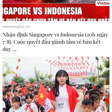
vietnamplus.vn
#Miss World Vietnam
#Huỳnh Nguyễn Mai Phương
Nhận định Singapore vs Indonesia (20h ngày
7/8): Cuộc quyết đấu giành tấm vé bán kết
#Phong cách thời trang
#Dự án nhân ái
#Quỹ từ thiện
duy …
Theo dõi VietnamPlus
TIN LIÊN QUAN