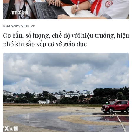
VPBank và Coolmate nâng trải
nghiệm tại VPBank Hanoi
International Marathon
vietnamplus.vn
24/07/2026 08:40
Cơ cấu, số lượng, chế độ với hiệu trưởng, hiệu
phó khi sắp xếp cơ sở giáo dục
Nhà sáng lập Miss Multicultural
World: Mỗi thí sinh quốc tế đều
mang theo ký ức đẹp về Việt Nam
23/07/2026 09:23
Người cựu chiến binh hơn 40
năm theo ký ức đi tìm đồng đội
23/07/2026 04:07