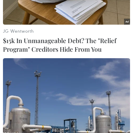
JG Wentworth
$15k In Unmanageable Debt? The "Relief
Program" Creditors Hide From You
Hoa hậu Mai Phương trong một buổi giao lưu với, truyền cảm
hứng tới các em sinh viên. (Ảnh: CTV/Vietnam+)
Huỳnh Nguyễn Mai Phương đăng quang Miss
World Vietnam 2022 với phong cách ngọt ngào,
dịu dàng, được khán giả đánh giá cao từ sắc vóc