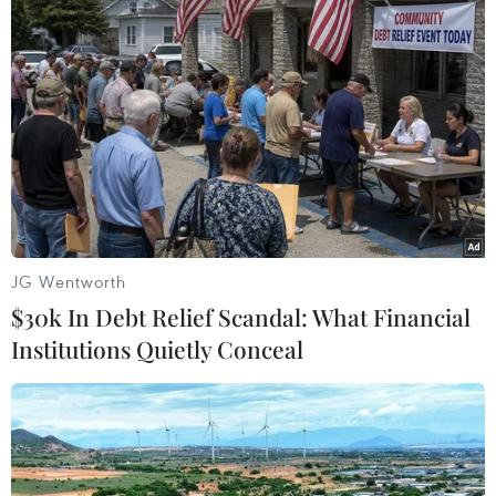
sóc y tế và trích một khoản để gửi vào quỹ từ
thiện Miss World.
Bên cạnh đó, lợi nhuận của dự án cũng sẽ được
đầu tư cho việc thành lập và vận hành nhà giặt
ủi YAKO Laundry. Nhân công chủ yếu là thân
nhân của các bệnh nhân có hoàn cảnh khó
khăn mắc phải những căn bệnh hiểm nghèo,
tạo ra hoặc giới thiệu việc làm cho những
JG Wentworth
trường hợp đặc biệt.
$30k In Debt Relief Scandal: What Financial
Sau đăng quang Miss World Vietnam 2022, Mai
Institutions Quietly Conceal
Phương được kỳ vọng sẽ là một thí sinh “nặng
ký” khi tham gia đấu trường nhan sắc quốc tế
Miss World 2023 sắp tới với profile khủng và
những hoạt động thiện nguyện cho cộng đồng./.