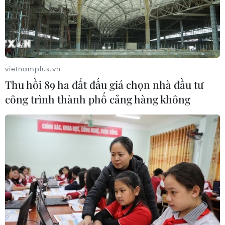
11 cô gái sông Hương - biểu tượng
anh hùng của tuổi xuân thời chiến
25/07/2026 09:19
vietnamplus.vn
Thu hồi 89 ha đất đấu giá chọn nhà đầu tư
FAHASA và Deli ra mắt không
công trình thành phố cảng hàng không
gian sáng tạo văn phòng phẩm, nâng
cao văn hóa đọc
25/07/2026 02:06
Từ lửa đạn đến thủ lĩnh kinh tế thời
bình
24/07/2026 23:00