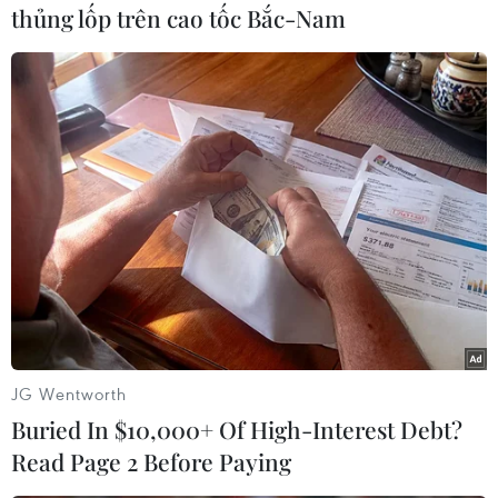
thủng lốp trên cao tốc Bắc-Nam
lẫy như đi dự sự kiện. Đặc biệt, với phong cách
đánh má hồng ngang đậm, cùng đôi lông mày
phẩy sợi và kẻ mắt sắc sảo khiến cô nàng có tạo
hình thật sự ấn tượng.
JG Wentworth
Buried In $10,000+ Of High-Interest Debt?
Read Page 2 Before Paying