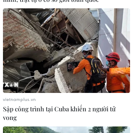
Top 3 Miss World Vietnam ghi dấu ấn với
chuyến thiện nguyện đầu tiên
29/08/2022 07:01
Sau 2 tháng đăng quang, Top 3 Miss World Vietnam
2022 vừa có những hoạt động thiện nguyện đầu tiên với
chương trình Tết Trung Thu sớm cho các em nhỏ vô cùng
ý nghĩa tại Mái ấm tình thương Phúc Lâm.
vietnamplus.vn
Sập công trình tại Cuba khiến 2 người tử
vong