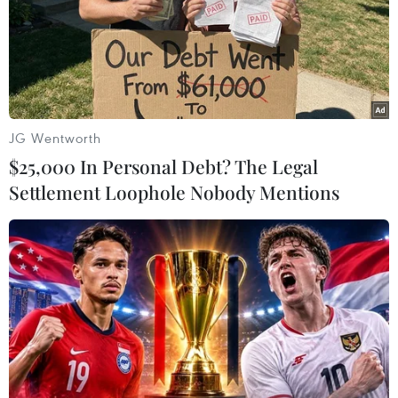
Mai Phương cho biết hiện tại cô đang thực tập và làm việc tại
Đài Truyền hình với vị trí biên tập viên và dẫn chương trình. Ảnh:
JG Wentworth
NVCC)
$25,000 In Personal Debt? The Legal
Settlement Loophole Nobody Mentions
(Vietnam+)