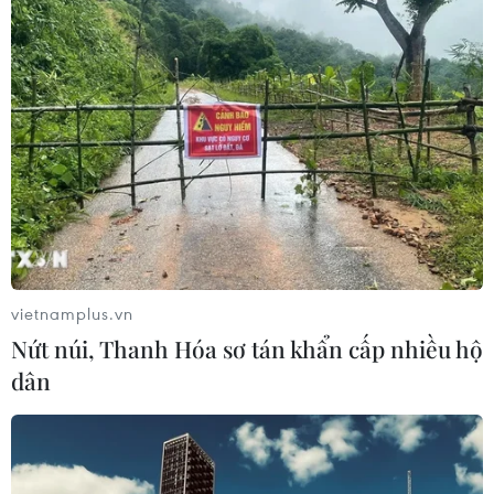
Hoa hậu Thùy Tiên khoe giọng hát ngọt
ngào gây quỹ từ thiện ở Malaysia
29/08/2022 07:51
vietnamplus.vn
Trong chuyến công tác tại Malaysia mới đây, Miss
Nứt núi, Thanh Hóa sơ tán khẩn cấp nhiều hộ
Grand International 2021 Nguyễn Thúc Thùy Tiên đã
dân
khiến người hâm mộ thích thú khi khoe giọng hát ngọt
ngào trên sân khấu đấu giá để gây quỹ từ thiện.