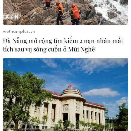
không thể tăng liều vắcxin tới tay người dân.
vietnamplus.vn
Đà Nẵng mở rộng tìm kiếm 2 nạn nhân mất
tích sau vụ sóng cuốn ở Mũi Nghê