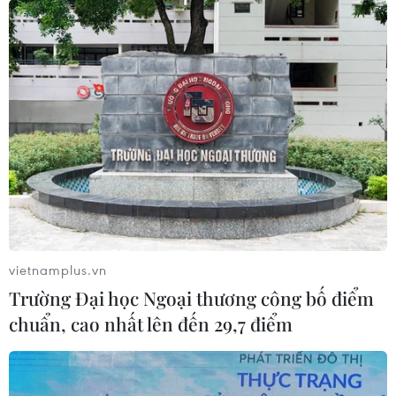
Thúc đẩy tăng trưởng kinh tế Việt Nam
dựa trên đổi mới sáng tạo
19/01/2021 05:32
Đại biểu đến từ các viện nghiên cứu cũng đã thảo luận
và đề ra một số giải pháp thúc đẩy tăng trưởng kinh tế
giai đoạn hậu COVID-19 dựa trên đổi mới sáng tạo,
chuyển đổi số.
vietnamplus.vn
Trường Đại học Ngoại thương công bố điểm
chuẩn, cao nhất lên đến 29,7 điểm