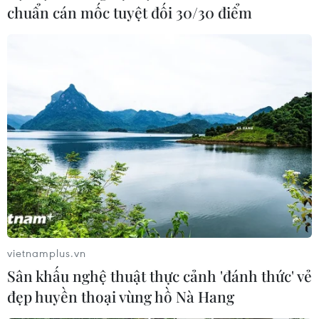
chuẩn cán mốc tuyệt đối 30/30 điểm
Kể từ khi Na Uy bắt đầu chiến dịch tiêm phòng vào cuối
tháng 12/2020, nước này có 33 ca tử vong trong số
những người cao tuổi được tiêm mũi đầu của vắcxin.
vietnamplus.vn
Sân khấu nghệ thuật thực cảnh 'đánh thức' vẻ
đẹp huyền thoại vùng hồ Nà Hang