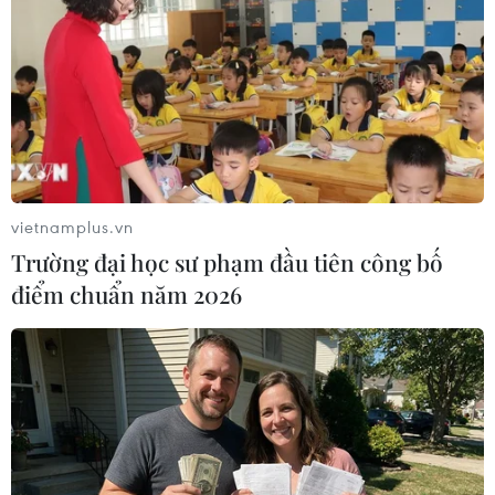
(Vietnam+)
vietnamplus.vn
Trường đại học sư phạm đầu tiên công bố
điểm chuẩn năm 2026
#COVID-19
#Vắcxin
#Sinovac
#Tiêm chủng
#Sáng kiến COVAX
#Tổ chức Y tế Thế giới
#EU