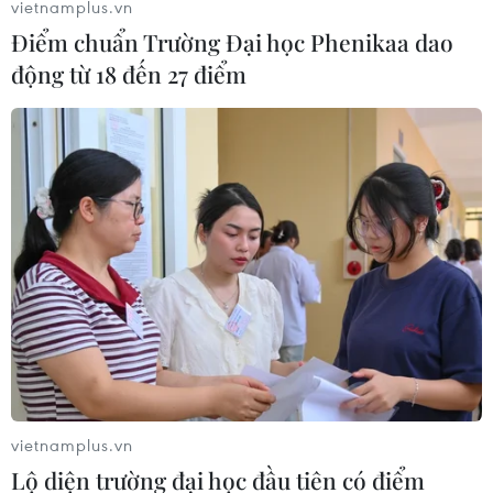
đầu tư vào năng lực chuẩn bị khẩn cấp.
vietnamplus.vn
Điểm chuẩn Trường Đại học Phenikaa dao
động từ 18 đến 27 điểm
Na Uy: Không có mối liên giữa tiêm phòng
vietnamplus.vn
và các trường hợp tử vong
Lộ diện trường đại học đầu tiên có điểm
19/01/2021 04:35