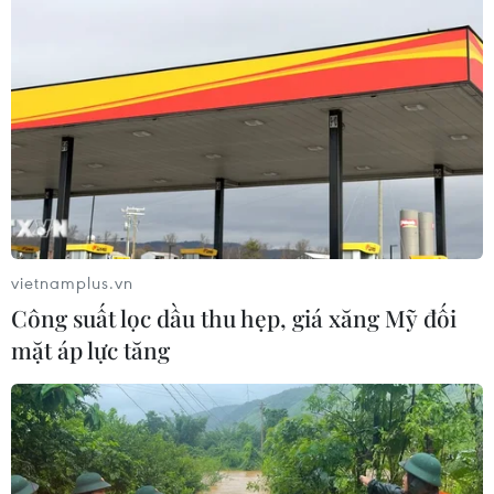
vietnamplus.vn
TIN CÙNG CHUYÊN MỤC
Công suất lọc dầu thu hẹp, giá xăng Mỹ đối
mặt áp lực tăng
Cộng hòa Dân chủ Congo ghi nhận
hơn 300 trẻ em tử vong do Ebola
08/08/2026 15:21