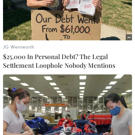
Kazakhstan
Thổ Nhĩ Kỳ
Theo dõi VietnamPlus
JG Wentworth
$25,000 In Personal Debt? The Legal
Settlement Loophole Nobody Mentions
TIN LIÊN QUAN