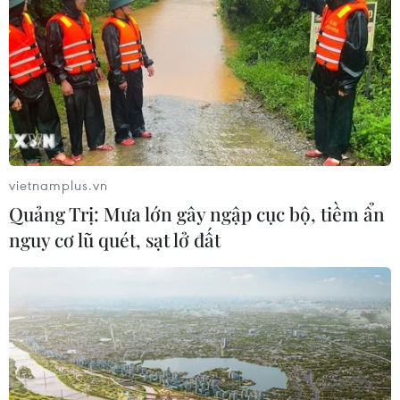
Ớt nhập khẩu từ Mexico khiến hàng
trăm người tiêu dùng Mỹ nhiễm
khuẩn Salmonella
07/08/2026 00:43
Nước thải từ máy bay có thể giúp
phát hiện sớm nguy cơ đại dịch
vietnamplus.vn
06/08/2026 22:30
Quảng Trị: Mưa lớn gây ngập cục bộ, tiềm ẩn
nguy cơ lũ quét, sạt lở đất
Italy và Hy Lạp trở thành điểm nóng
của virus Tây sông Nile
06/08/2026 13:24
WHO ghi nhận tín hiệu tích cực từ