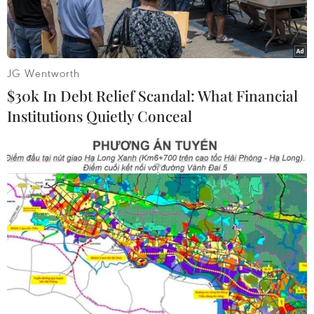
JG Wentworth
$30k In Debt Relief Scandal: What Financial
Institutions Quietly Conceal
Người dân được tiêm vắcxin ngừa COVID-19 tại Petrinja,
Croatia ngày 13/1/2021. (Ảnh: THX/TTXVN)
Giám đốc cơ quan y tế Liên minh châu Âu (EU)
hôm 19/1 cho biết EU muốn thiết lập một cơ chế
cho phép chia sẻ các liều vắcxin chống COVID-