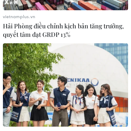
vietnamplus.vn
Hải Phòng điều chỉnh kịch bản tăng trưởng,
quyết tâm đạt GRDP 13%
Tổng Giám đốc WHO nêu bật ba bài học
từ đại dịch COVID-19
19/01/2021 03:28
COVID-19 đã tấn công cả những quốc gia giàu có và
cường quốc lớn nhất trên thế giới, đẩy các nước vào thế
không sẵn sàng và để lộ sự thất bại chung trong việc