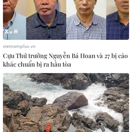
vietnamplus.vn
Cựu Thứ trưởng Nguyễn Bá Hoan và 27 bị cáo
khác chuẩn bị ra hầu tòa
Mỹ: Bang New York đề nghị mua trực tiếp
vắcxin COVID-19 của Pfizer
19/01/2021 06:52
Trong lá thư gửi Giám đốc hãng Pfizer, Thống đốc bang
New York Andrew Cuomo cho biết New York đang phải
chạy đua với dịch bệnh và có nguy cơ thất bại nếu